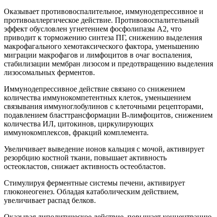
Оказывает противовоспалительное, иммунодепрессивное и
противоаллергическое действие. Противовоспалительный
эффект обусловлен угнетением фосфолипазы А2, что
приводит к торможению синтеза ПГ, снижению выделения
макрофагального хемотаксического фактора, уменьшению
миграции макрофагов и лимфоцитов в очаг воспаления,
стабилизации мембран лизосом и предотвращению выделения
лизосомальных ферментов.
Иммунодепрессивное действие связано со снижением
количества иммунокомпетентных клеток, уменьшением
связывания иммуноглобулинов с клеточными рецепторами,
подавлением бласттрансформации В-лимфоцитов, снижением
количества ИЛ, цитокинов, циркулирующих
иммунокомплексов, фракций комплемента.
Увеличивает выведение ионов кальция с мочой, активирует
резорбцию костной ткани, повышает активность
остеокластов, снижает активность остеобластов.
Стимулируя ферментные системы печени, активирует
глюконеогенез. Обладая катаболическим действием,
увеличивает распад белков.
Оказывая липолитическое действие, повышает концентрацию