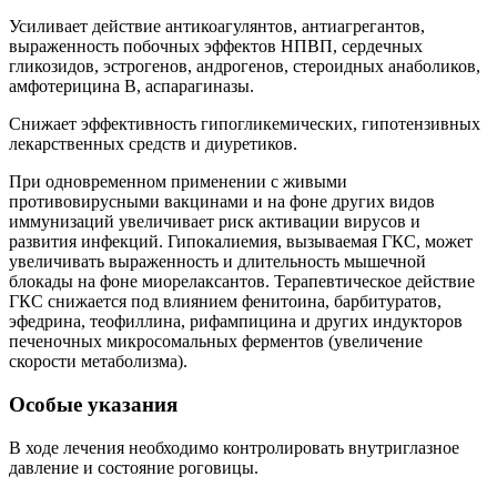
Усиливает действие антикоагулянтов, антиагрегантов,
выраженность побочных эффектов НПВП, сердечных
гликозидов, эстрогенов, андрогенов, стероидных анаболиков,
амфотерицина В, аспарагиназы.
Снижает эффективность гипогликемических, гипотензивных
лекарственных средств и диуретиков.
При одновременном применении с живыми
противовирусными вакцинами и на фоне других видов
иммунизаций увеличивает риск активации вирусов и
развития инфекций. Гипокалиемия, вызываемая ГКС, может
увеличивать выраженность и длительность мышечной
блокады на фоне миорелаксантов. Терапевтическое действие
ГКС снижается под влиянием фенитоина, барбитуратов,
эфедрина, теофиллина, рифампицина и других индукторов
печеночных микросомальных ферментов (увеличение
скорости метаболизма).
Особые указания
В ходе лечения необходимо контролировать внутриглазное
давление и состояние роговицы.