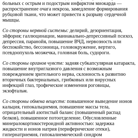
больных с острым и подострым инфарктом миокарда —
распространение очага некроза, замедление формирования
рубцовой ткани, что может привести к разрыву сердечной
мышцы.
Со стороны нервной системы:
делирий, дезориентация,
эйфория; галлюцинации, маниакально-депрессивный психоз,
депрессия, паранойя, повышение ВЧД, нервозность или
беспокойство, бессонница, головокружение, вертиго,
псевдоопухоль мозжечка, головная боль, судороги.
Со стороны органов чувств:
задняя субкапсулярная катаракта,
повышение внутриглазного давления с возможным
повреждением зрительного нерва, склонность к развитию
вторичных бактериальных, грибковых или вирусных
инфекций глаз, трофические изменения роговицы,
экзофтальм.
Со стороны обмена веществ:
повышенное выведение ионов
кальция, гипокальциемия, повышение массы тела,
отрицательный азотистый баланс (повышенный распад
белков), повышенное потоотделение. Обусловленные
минералокортикостероидной активностью: задержка
жидкости и ионов натрия (периферические отеки),
гипернатриемия, гипокалиемический синдром