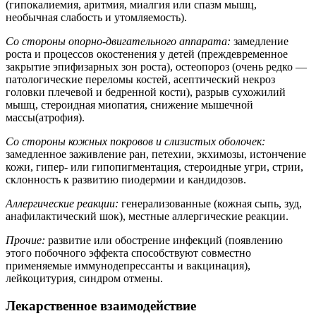
(гипокалиемия, аритмия, миалгия или спазм мышц,
необычная слабость и утомляемость).
Со стороны опорно-двигательного аппарата:
замедление
роста и процессов окостенения у детей (преждевременное
закрытие эпифизарных зон роста), остеопороз (очень редко —
патологические переломы костей, асептический некроз
головки плечевой и бедренной кости), разрыв сухожилий
мышц, стероидная миопатия, снижение мышечной
массы(атрофия).
Со стороны кожных покровов и слизистых оболочек:
замедленное заживление ран, петехии, экхимозы, истончение
кожи, гипер- или гипопигментация, стероидные угри, стрии,
склонность к развитию пиодермии и кандидозов.
Аллергические реакции:
генерализованные (кожная сыпь, зуд,
анафилактический шок), местные аллергические реакции.
Прочие:
развитие или обострение инфекций (появлению
этого побочного эффекта способствуют совместно
применяемые иммунодепрессанты и вакцинация),
лейкоцитурия, синдром отмены.
Лекарственное взаимодействие