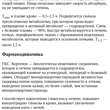
тощей кишки. Пища несколько замедляет скорость абсорбции,
но не уменьшает ее степень.
T
в плазме крови — 0,5–1,5 ч. Подвергается сначала
max
пресистемному метаболизму, при котором происходит
превращение в активный метаболит — гидрокортизон. Связь
с белками плазмы — 90%. Быстро метаболизируется в печени,
почках, периферических тканях с образованием неактивных
метаболитов, которые выводятся в основном почками. T
—
1/2
около 1,5 ч.
Фармакодинамика
ГКС. Кортизон — биологически неактивное соединение,
которое в печени превращается в гидрокортизон,
оказывающий влияние на углеводный, липидный и белковый
обмен. Обладает минералокортикостероидной активностью
(задержка ионов натрия, повышение склонности к отекам,
выведение ионов калия), но более слабой, чем истинные
минералокортикостероиды.
Способствует накоплению гликогена в печени, повышает
концентрацию глюкозы в крови, вызывает увеличение
выведения азота с мочой.