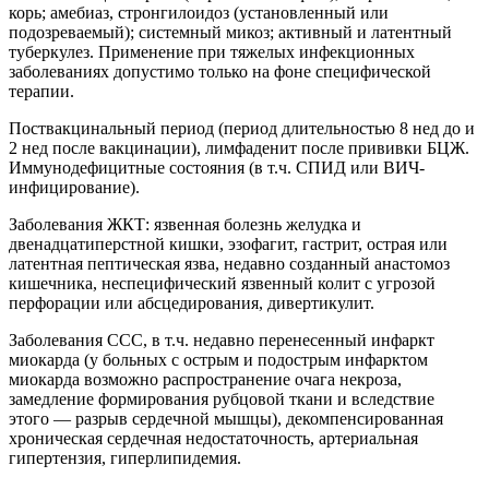
корь; амебиаз, стронгилоидоз (установленный или
подозреваемый); системный микоз; активный и латентный
туберкулез. Применение при тяжелых инфекционных
заболеваниях допустимо только на фоне специфической
терапии.
Поствакцинальный период (период длительностью 8 нед до и
2 нед после вакцинации), лимфаденит после прививки БЦЖ.
Иммунодефицитные состояния (в т.ч. СПИД или ВИЧ-
инфицирование).
Заболевания ЖКТ: язвенная болезнь желудка и
двенадцатиперстной кишки, эзофагит, гастрит, острая или
латентная пептическая язва, недавно созданный анастомоз
кишечника, неспецифический язвенный колит с угрозой
перфорации или абсцедирования, дивертикулит.
Заболевания ССС, в т.ч. недавно перенесенный инфаркт
миокарда (у больных с острым и подострым инфарктом
миокарда возможно распространение очага некроза,
замедление формирования рубцовой ткани и вследствие
этого — разрыв сердечной мышцы), декомпенсированная
хроническая сердечная недостаточность, артериальная
гипертензия, гиперлипидемия.