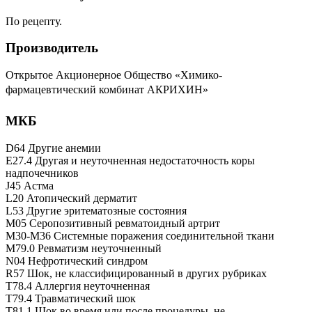
По рецепту.
Производитель
Открытое Акционерное Общество «Химико-
фармацевтический комбинат
АКРИХИН
»
МКБ
D64 Другие анемии
E27.4 Другая и неуточненная недостаточность коры
надпочечников
J45 Астма
L20 Атопический дерматит
L53 Другие эритематозные состояния
M05 Серопозитивный ревматоидный артрит
M30-M36 Системные поражения соединительной ткани
M79.0 Ревматизм неуточненный
N04 Нефротический синдром
R57 Шок, не классифицированный в других рубриках
T78.4 Аллергия неуточненная
T79.4 Травматический шок
T81.1 Шок во время или после процедуры, не