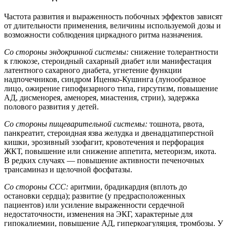
Частота развития и выраженность побочных эффектов зависят
от длительности применения, величины используемой дозы и
возможности соблюдения циркадного ритма назначения.
Со стороны эндокринной системы:
снижение толерантности
к глюкозе, стероидный сахарный диабет или манифестация
латентного сахарного диабета, угнетение функции
надпочечников, синдром Иценко-Кушинга (лунообразное
лицо, ожирение гипофизарного типа, гирсутизм, повышение
АД, дисменорея, аменорея, миастения, стрии), задержка
полового развития у детей.
Со стороны пищеварительной системы:
тошнота, рвота,
панкреатит, стероидная язва желудка и двенадцатиперстной
кишки, эрозивный эзофагит, кровотечения и перфорация
ЖКТ, повышение или снижение аппетита, метеоризм, икота.
В редких случаях — повышение активности печеночных
трансаминаз и щелочной фосфатазы.
Со стороны ССС:
аритмии, брадикардия (вплоть до
остановки сердца); развитие (у предрасположенных
пациентов) или усиление выраженности сердечной
недостаточности, изменения на ЭКГ, характерные для
гипокалиемии, повышение АД, гиперкоагуляция, тромбозы. У