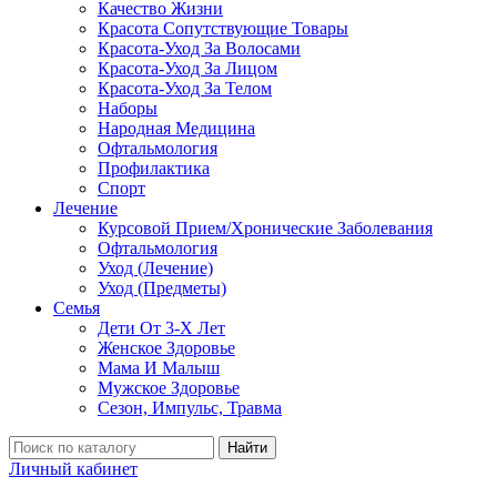
Качество Жизни
Красота Сопутствующие Товары
Красота-Уход За Волосами
Красота-Уход За Лицом
Красота-Уход За Телом
Наборы
Народная Медицина
Офтальмология
Профилактика
Спорт
Лечение
Курсовой Прием/Хронические Заболевания
Офтальмология
Уход (Лечение)
Уход (Предметы)
Семья
Дети От 3-Х Лет
Женское Здоровье
Мама И Малыш
Мужское Здоровье
Сезон, Импульс, Травма
Найти
Личный кабинет