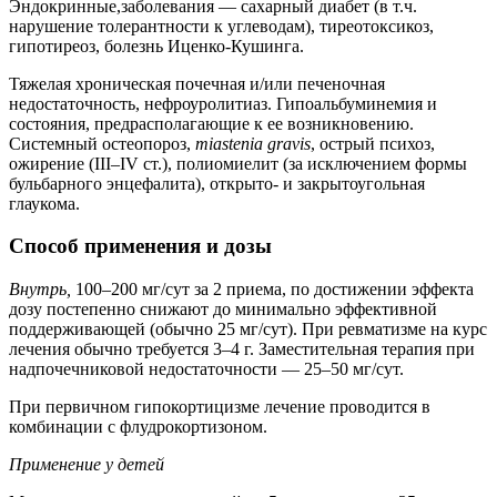
Эндокринные,заболевания — сахарный диабет (в т.ч.
нарушение толерантности к углеводам), тиреотоксикоз,
гипотиреоз, болезнь Иценко-Кушинга.
Тяжелая хроническая почечная и/или печеночная
недостаточность, нефроуролитиаз. Гипоальбуминемия и
состояния, предрасполагающие к ее возникновению.
Системный остеопороз,
miastenia gravis
, острый психоз,
ожирение (III–IV ст.), полиомиелит (за исключением формы
бульбарного энцефалита), открыто- и закрытоугольная
глаукома.
Способ применения и дозы
Внутрь,
100–200 мг/сут за 2 приема, по достижении эффекта
дозу постепенно снижают до минимально эффективной
поддерживающей (обычно 25 мг/сут). При ревматизме на курс
лечения обычно требуется 3–4 г. Заместительная терапия при
надпочечниковой недостаточности — 25–50 мг/сут.
При первичном гипокортицизме лечение проводится в
комбинации с флудрокортизоном.
Применение у детей