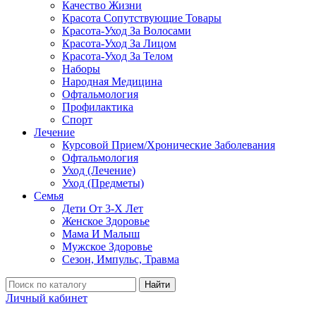
Качество Жизни
Красота Сопутствующие Товары
Красота-Уход За Волосами
Красота-Уход За Лицом
Красота-Уход За Телом
Наборы
Народная Медицина
Офтальмология
Профилактика
Спорт
Лечение
Курсовой Прием/Хронические Заболевания
Офтальмология
Уход (Лечение)
Уход (Предметы)
Семья
Дети От 3-Х Лет
Женское Здоровье
Мама И Малыш
Мужское Здоровье
Сезон, Импульс, Травма
Найти
Личный кабинет