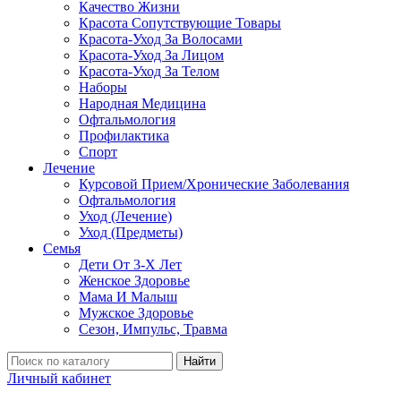
Качество Жизни
Красота Сопутствующие Товары
Красота-Уход За Волосами
Красота-Уход За Лицом
Красота-Уход За Телом
Наборы
Народная Медицина
Офтальмология
Профилактика
Спорт
Лечение
Курсовой Прием/Хронические Заболевания
Офтальмология
Уход (Лечение)
Уход (Предметы)
Семья
Дети От 3-Х Лет
Женское Здоровье
Мама И Малыш
Мужское Здоровье
Сезон, Импульс, Травма
Найти
Личный кабинет