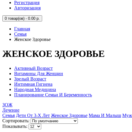
Регистрация
Авторизация
0
товар(ов) - 0.00 р.
Главная
Семья
Женское Здоровье
ЖЕНСКОЕ ЗДОРОВЬЕ
Активный Возраст
Витамины Для Женщин
Зрелый Возраст
Интимная Гигиена
Народная Медицина
Планирование Семьи И Беременность
ЗОЖ
Лечение
Семья
Дети От 3-Х Лет
Женское Здоровье
Мама И Малыш
Мужс
Сортировать:
Показывать: