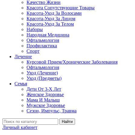
Качество Жизни
Красота Сопутствующие Товары
Красота-Уход За Волосами
Красота-Уход За Лицом
Красота-Уход За Телом
Наборы
Народная Медицина
Офтальмология
Профилактика
Спорт
Лечение
Курсовой Прием/Хронические Заболевания
Офтальмология
Уход (Лечение)
Уход (Предметы)
Семья
Дети От 3-Х Лет
Женское Здоровье
Мама И Малыш
Мужское Здоровье
Сезон, Импульс, Травма
Найти
Личный кабинет