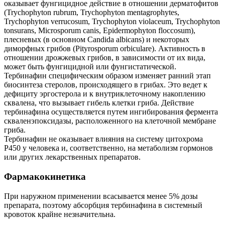
оказывает фунгицидное действие в отношении дерматофитов
(Trychophyton rubrum, Trychophyton mentagrophytes,
Trychophyton verrucosum, Trychophyton violaceum, Trychophyton
tonsurans, Microsporum canis, Epidermophyton floccosum),
плесневых (в основном Candida albicans) и некоторых
диморфных грибов (Pityrosporum orbiculare). Активность в
отношении дрожжевых грибов, в зависимости от их вида,
может быть фунгицидной или фунгистатической.
Тербинафин специфическим образом изменяет ранний этап
биосинтеза стеролов, происходящего в грибах. Это ведет к
дефициту эргостерола и к внутриклеточному накоплению
сквалена, что вызывает гибель клетки гриба. Действие
тербинафина осуществляется путем ингибирования фермента
скваленэпоксидазы, расположенного на клеточной мембране
гриба.
Тербинафин не оказывает влияния на систему цитохрома
Р450 у человека и, соответственно, на метаболизм гормонов
или других лекарственных препаратов.
Фармакокинетика
При наружном применении всасывается менее 5% дозы
препарата, поэтому абсорбция тербинафина в системный
кровоток крайне незначительна.