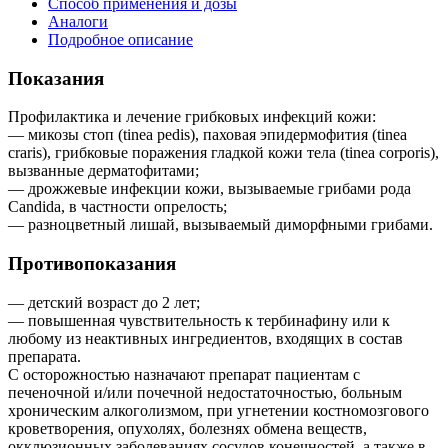
Способ применения и дозы
Аналоги
Подробное описание
Показания
Профилактика и лечение грибковых инфекций кожи:
— микозы стоп (tinea pedis), паховая эпидермофития (tinea
craris), грибковые поражения гладкой кожи тела (tinea corporis),
вызванные дерматофитами;
— дрожжевые инфекции кожи, вызываемые грибами рода
Candida, в частности опрелость;
— разноцветный лишай, вызываемый диморфными грибами.
Противопоказания
— детский возраст до 2 лет;
— повышенная чувствительность к тербинафину или к
любому из неактивных ингредиентов, входящих в состав
препарата.
С осторожностью назначают препарат пациентам с
печеночной и/или почечной недостаточностью, больным
хроническим алкоголизмом, при угнетении костномозгового
кроветворения, опухолях, болезнях обмена веществ,
окклюзионных заболеваниях сосудов конечностей, а также в