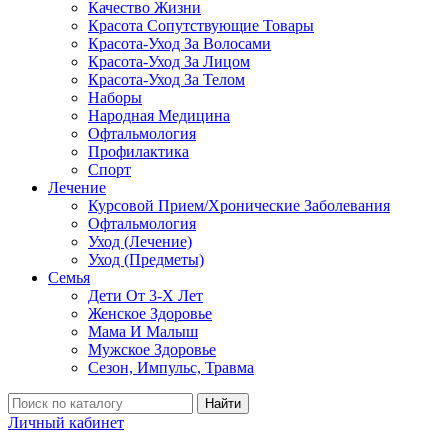
Качество Жизни
Красота Сопутствующие Товары
Красота-Уход За Волосами
Красота-Уход За Лицом
Красота-Уход За Телом
Наборы
Народная Медицина
Офтальмология
Профилактика
Спорт
Лечение
Курсовой Прием/Хронические Заболевания
Офтальмология
Уход (Лечение)
Уход (Предметы)
Семья
Дети От 3-Х Лет
Женское Здоровье
Мама И Малыш
Мужское Здоровье
Сезон, Импульс, Травма
Найти
Личный кабинет