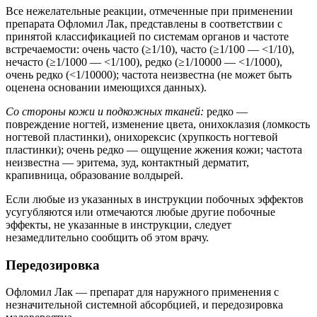
Все нежелательные реакции, отмеченные при применении
препарата Офломил Лак, представлены в соответствии с
принятой классификацией по системам органов и частоте
встречаемости: очень часто (≥1/10), часто (≥1/100 — <1/10),
нечасто (≥1/1000 — <1/100), редко (≥1/10000 — <1/1000),
очень редко (<1/10000); частота неизвестна (не может быть
оценена основании имеющихся данных).
Cо стороны кожи и подкожных тканей:
редко —
повреждение ногтей, изменение цвета, онихоклазия (ломкость
ногтевой пластинки), онихорексис (хрупкость ногтевой
пластинки); очень редко — ощущение жжения кожи; частота
неизвестна — эритема, зуд, контактный дерматит,
крапивница, образование волдырей.
Если любые из указанных в инструкции побочных эффектов
усугубляются или отмечаются любые другие побочные
эффекты, не указанные в инструкции, следует
незамедлительно сообщить об этом врачу.
Передозировка
Офломил Лак — препарат для наружного применения с
незначительной системной абсорбцией, и передозировка