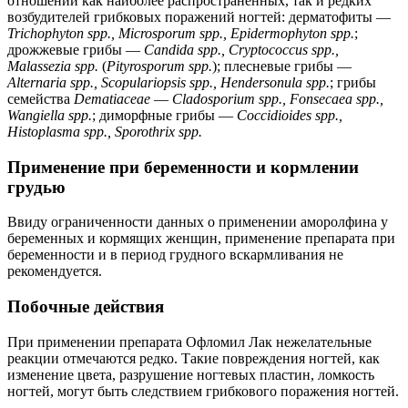
отношении как наиболее распространенных, так и редких
возбудителей грибковых поражений ногтей: дерматофиты —
Trichophyton spp., Microsporum spp., Epidermophyton spp.
;
дрожжевые грибы —
Candida spp., Cryptococcus spp.,
Malassezia spp.
(
Pityrosporum spp.
); плесневые грибы —
Alternaria spp., Scopulariopsis spp., Hendersonula spp.
; грибы
семейства
Dematiaceae
—
Cladosporium spp., Fonsecaea spp.,
Wangiella spp.
; диморфные грибы —
Coccidioides spp.,
Histoplasma spp., Sporothrix spp.
Применение при беременности и кормлении
грудью
Ввиду ограниченности данных о применении аморолфина у
беременных и кормящих женщин, применение препарата при
беременности и в период грудного вскармливания не
рекомендуется.
Побочные действия
При применении препарата Офломил Лак нежелательные
реакции отмечаются редко. Такие повреждения ногтей, как
изменение цвета, разрушение ногтевых пластин, ломкость
ногтей, могут быть следствием грибкового поражения ногтей.