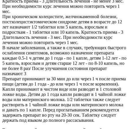
Кратность приема - 3 Длительность лечения - не менее 3 мес.
При необходимости курс лечения можно повторить через 1
мес.
При хроническом холецистите, желчнокаменной болезни,
постхолецистэктомическом синдроме детям в возрасте до 12
лет назначают 1/2 таблетки или 5 капель, взрослым и
подросткам - 1 таблетки или 10 капель. Кратность приема - 3
Длительность лечения - 3 мес. При необходимости курс
лечения можно повторить через 1 мес.
В начале заболевания, а также в случаях, требующих быстрого
ослабления симптомов, возможно назначение препарата
каждые 0.5-1 ч детям до 1 года - по 1 капле, детям 1-12 лет - по
5 капель, взрослым и детям старше 12 лет - по 8-10 капель, но
не более 8 раз/ После улучшения состояния препарат
назначают 3
Препарат принимают за 30 мин до или через 1 ч после приема
пищи (детям до 1 года - до или через 1 ч после кормления).
Капли принимают в чистом виде или разводят в 1 столовой
ложке воды. Детям до 1 года капли разводят в 1 чайной ложке
воды или материнского молока. 1/2 таблетки также следует
растворить в 1 чайной ложке воды или материнского молока
и давать по 1 капле. Перед проглатыванием рекомендуется
задержать препарат во рту на 20-30 сек. Таблетку следует
держать под языком до полного рассасывания.