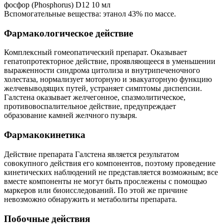
фосфор (Phosphorus) D12 10 мл
Вспомогательные вещества: этанол 43% по массе.
Фармакологическое действие
Комплексный гомеопатический препарат. Оказывает
гепатопротекторное действие, проявляющееся в уменьшении
выраженности синдрома цитолиза и внутрипеченочного
холестаза, нормализует моторную и эвакуаторную функцию
желчевыводящих путей, устраняет симптомы диспепсии.
Галстена оказывает желчегонное, спазмолитическое,
противовоспалительное действие, предупреждает
образование камней желчного пузыря.
Фармакокинетика
Действие препарата Галстена является результатом
совокупного действия его компонентов, поэтому проведение
кинетических наблюдений не представляется возможным; все
вместе компоненты не могут быть прослежены с помощью
маркеров или биоисследований. По этой же причине
невозможно обнаружить и метаболиты препарата.
Побочные действия