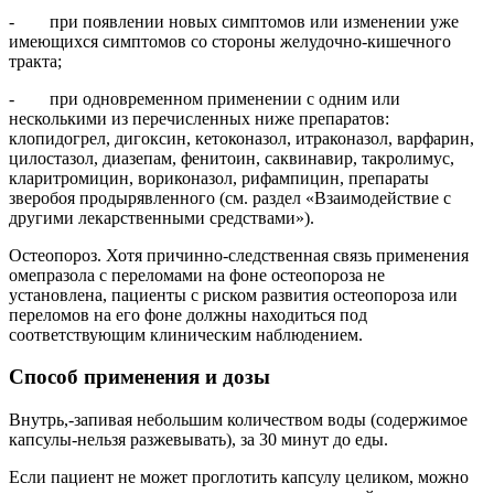
- при появлении новых симптомов или изменении уже
имеющихся симптомов со стороны желудочно-кишечного
тракта;
- при одновременном применении с одним или
несколькими из перечисленных ниже препаратов:
клопидогрел, дигоксин, кетоконазол, итраконазол, варфарин,
цилостазол, диазепам, фенитоин, саквинавир, такролимус,
кларитромицин, вориконазол, рифампицин, препараты
зверобоя продырявленного (см. раздел «Взаимодействие с
другими лекарственными средствами»).
Остеопороз. Хотя причинно-следственная связь применения
омепразола с переломами на фоне остеопороза не
установлена, пациенты с риском развития остеопороза или
переломов на его фоне должны находиться под
соответствующим клиническим наблюдением.
Способ применения и дозы
Внутрь,-запивая небольшим количеством воды (содержимое
капсулы-нельзя разжевывать), за 30 минут до еды.
Если пациент не может проглотить капсулу целиком, можно