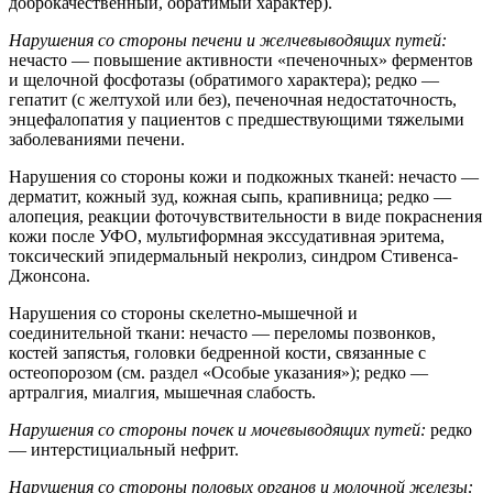
доброкачественный, обратимый характер).
Нарушения со стороны печени и желчевыводящих путей:
нечасто — повышение активности «печеночных» ферментов
и щелочной фосфотазы (обратимого характера); редко —
гепатит (с желтухой или без), печеночная недостаточность,
энцефалопатия у пациентов с предшествующими тяжелыми
заболеваниями печени.
Нарушения со стороны кожи и подкожных тканей: нечасто —
дерматит, кожный зуд, кожная сыпь, крапивница; редко —
алопеция, реакции фоточувствительности в виде покраснения
кожи после УФО, мультиформная экссудативная эритема,
токсический эпидермальный некролиз, синдром Стивенса-
Джонсона.
Нарушения со стороны скелетно-мышечной и
соединительной ткани: нечасто — переломы позвонков,
костей запястья, головки бедренной кости, связанные с
остеопорозом (см. раздел «Особые указания»); редко —
артралгия, миалгия, мышечная слабость.
Нарушения со стороны почек и мочевыводящих путей:
редко
— интерстициальный нефрит.
Нарушения со стороны половых органов и молочной железы: