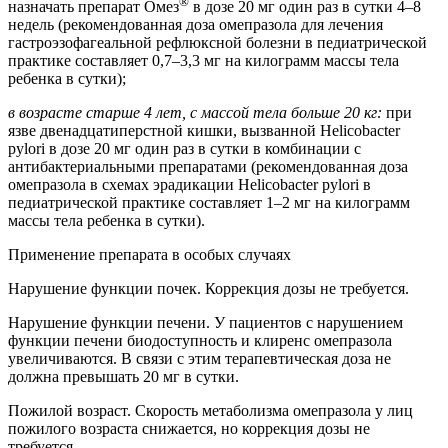
®
назначать препарат Омез
в дозе 20 мг один раз в сутки 4–8
недель (рекомендованная доза омепразола для лечения
гастроэзофагеальной рефлюксной болезни в педиатрической
практике составляет 0,7–3,3 мг на килограмм массы тела
ребенка в сутки);
в возрасте старше 4 лет, с массой тела больше 20 кг:
при
язве двенадцатиперстной кишки, вызванной Helicobacter
pylori в дозе 20 мг один раз в сутки в комбинации с
антибактериальными препаратами (рекомендованная доза
омепразола в схемах эрадикации Helicobacter pylori в
педиатрической практике составляет 1–2 мг на килограмм
массы тела ребенка в сутки).
Применение препарата в особых случаях
Нарушение функции почек. Коррекция дозы не требуется.
Нарушение функции печени. У пациентов с нарушением
функции печени биодоступность и клиренс омепразола
увеличиваются. В связи с этим терапевтическая доза не
должна превышать 20 мг в сутки.
Пожилой возраст. Скорость метаболизма омепразола у лиц
пожилого возраста снижается, но коррекция дозы не
требуется.