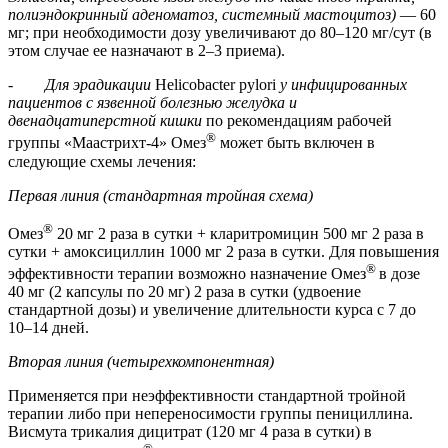
полиэндокринный аденоматоз, системный мастоцитоз)
— 60
мг; при необходимости дозу увеличивают до 80–120 мг/сут (в
этом случае ее назначают в 2–3 приема).
-
Для эрадикации
Helicobacter pylori
у инфицированных
пациентов с язвенной болезнью желудка и
двенадцатиперстной кишки
по рекомендациям рабочей
®
группы «Маастрихт-4» Омез
может быть включен в
следующие схемы лечения:
Первая линия (стандартная тройная схема)
®
Омез
20 мг 2 раза в сутки + кларитромицин 500 мг 2 раза в
сутки + амоксициллин 1000 мг 2 раза в сутки. Для повышения
®
эффективности терапии возможно назначение Омез
в дозе
40 мг (2 капсулы по 20 мг) 2 раза в сутки (удвоение
стандартной дозы) и увеличение длительности курса с 7 до
10–14 дней.
Вторая линия (четырехкомпонентная)
Применяется при неэффективности стандартной тройной
терапии либо при непереносимости группы пенициллина.
Висмута трикалия дицитрат (120 мг 4 раза в сутки) в