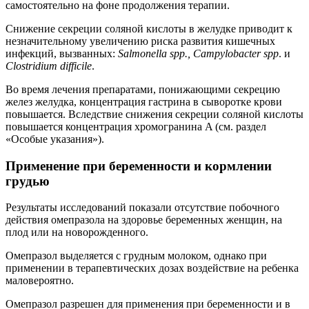
самостоятельно на фоне продолжения терапии.
Снижение секреции соляной кислоты в желудке приводит к
незначительному увеличению риска развития кишечных
инфекций, вызванных:
Salmonella
spp
.,
Campylobacter
spp
. и
Clostridium
difficile
.
Во время лечения препаратами, понижающими секрецию
желез желудка, концентрация гастрина в сыворотке крови
повышается. Вследствие снижения секреции соляной кислоты
повышается концентрация хромогранина A (см. раздел
«Особые указания»).
Применение при беременности и кормлении
грудью
Результаты исследований показали отсутствие побочного
действия омепразола на здоровье беременных женщин, на
плод или на новорожденного.
Омепразол выделяется с грудным молоком, однако при
применении в терапевтических дозах воздействие на ребенка
маловероятно.
Омепразол разрешен для применения при беременности и в