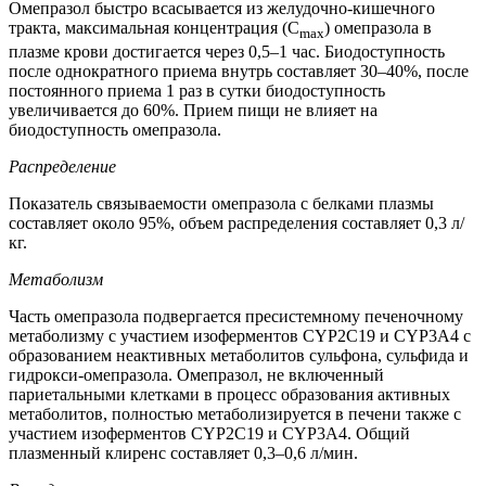
Омепразол быстро всасывается из желудочно-кишечного
тракта, максимальная концентрация (C
) омепразола в
max
плазме крови достигается через 0,5–1 час. Биодоступность
после однократного приема внутрь составляет 30–40%, после
постоянного приема 1 раз в сутки биодоступность
увеличивается до 60%. Прием пищи не влияет на
биодоступность омепразола.
Распределение
Показатель связываемости омепразола с белками плазмы
составляет около 95%, объем распределения составляет 0,3 л/
кг.
Метаболизм
Часть омепразола подвергается пресистемному печеночному
метаболизму с участием изоферментов CYP2C19 и CYP3A4 с
образованием неактивных метаболитов сульфона, сульфида и
гидрокси-омепразола. Омепразол, не включенный
париетальными клетками в процесс образования активных
метаболитов, полностью метаболизируется в печени также с
участием изоферментов CYP2C19 и CYP3A4. Общий
плазменный клиренс составляет 0,3–0,6 л/мин.