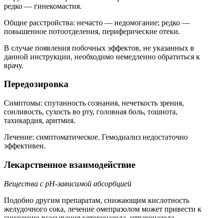
редко — гинекомастия.
Общие расстройства: нечасто — недомогание; редко —
повышенное потоотделения, периферические отеки.
В случае появления побочных эффектов, не указанных в
данной инструкции, необходимо немедленно обратиться к
врачу.
Передозировка
Симптомы: спутанность сознания, нечеткость зрения,
сонливость, сухость во рту, головная боль, тошнота,
тахикардия, аритмия.
Лечение: симптоматическое. Гемодиализ недостаточно
эффективен.
Лекарственное взаимодействие
Вещества с
pH
-зависимой абсорбцией
Подобно другим препаратам, снижающим кислотность
желудочного сока, лечение омепразолом может привести к
снижению всасывания кетоконазола, итраконазола,