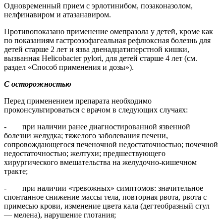
Одновременный прием с эрлотинибом, позаконазолом,
нелфинавиром и атазанавиром.
Противопоказано применение омепразола у детей, кроме как
по показаниям гастроэзофагеальная рефлюксная болезнь для
детей старше 2 лет и язва двенадцатиперстной кишки,
вызванная Helicobacter pylori, для детей старше 4 лет (см.
раздел «Способ применения и дозы»).
С осторожностью
Перед применением препарата необходимо
проконсультироваться с врачом в следующих случаях:
- при наличии ранее диагностированной язвенной
болезни желудка; тяжелого заболевания печени,
сопровождающегося печеночной недостаточностью; почечной
недостаточностью; желтухи; предшествующего
хирургического вмешательства на желудочно-кишечном
тракте;
- при наличии «тревожных» симптомов: значительное
спонтанное снижение массы тела, повторная рвота, рвота с
примесью крови, изменение цвета кала (дегтеобразный стул
— мелена), нарушение глотания;