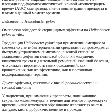
площади под фармакокинетической кривой «концентрация-
время» (AUC) омепразола, а не от концентрации препарата в
плазме в данный момент времени.
Действие на
Helicobacter
pylori
Омепразол обладает бактерицидным эффектом на
Helicobacter
pylori
in
vitro
.
Эрадикация
Helicobacter
pylori
при применении омепразола
совместно с антибактериальными средствами сопровождается
быстрым устранением симптомов, высокой степенью
заживления дефектов слизистой оболочки желудочно-
кишечного тракта и длительной ремиссией язвенной болезни,
что снижает вероятность таких осложнений, как
кровотечения, так же эффективно, как и постоянная
поддерживающая терапия.
Другие эффекты, связанные с ингибированием секреции
соляной кислоты
У пациентов, принимающих препараты, понижающие
секрецию желез желудка, в течение длительного промежутка
времени, чаще отмечается образование железистых кист в
желудке; кисты доброкачественные и проходят