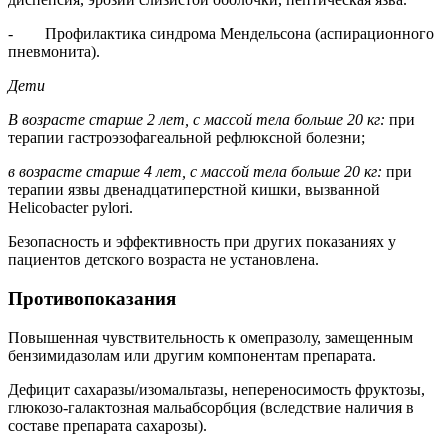
- Профилактика синдрома Мендельсона (аспирационного
пневмонита).
Дети
В возрасте старше 2 лет, с массой тела больше 20 кг:
при
терапии гастроэзофагеальной рефлюксной болезни;
в возрасте старше 4 лет, с массой тела больше 20 кг:
при
терапии язвы двенадцатиперстной кишки, вызванной
Helicobacter pylori.
Безопасность и эффективность при других показаниях у
пациентов детского возраста не установлена.
Противопоказания
Повышенная чувствительность к омепразолу, замещенным
бензимидазолам или другим компонентам препарата.
Дефицит сахаразы/изомальтазы, непереносимость фруктозы,
глюкозо-галактозная мальабсорбция (вследствие наличия в
составе препарата сахарозы).