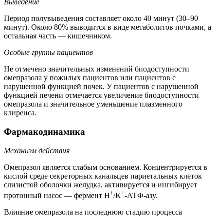
Выведение
Период полувыведения составляет около 40 минут (30–90
минут). Около 80% выводится в виде метаболитов почками, а
остальная часть — кишечником.
Особые группы пациентов
Не отмечено значительных изменений биодоступности
омепразола у пожилых пациентов или пациентов с
нарушенной функцией почек. У пациентов с нарушенной
функцией печени отмечается увеличение биодоступности
омепразола и значительное уменьшение плазменного
клиренса.
Фармакодинамика
Механизм действия
Омепразол является слабым основанием. Концентрируется в
кислой среде секреторных канальцев париетальных клеток
слизистой оболочки желудка, активируется и ингибирует
+
+
протонный насос — фермент H
/K
-АТФ-азу.
Влияние омепразола на последнюю стадию процесса