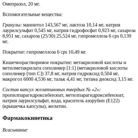
Омепразол, 20 мг.
Вспомогательные вещества:
Гранулы:
маннитол 143,567 мг, лактоза 10,14 мг, натрия
лаурилсульфат 0,545 мг, натрия гидрофосфат 0,923 мг, сахароза
8,951 мг, сахароза (25/30) 25,524 мг, гипромеллоза 6 cps 0,139
мг.
Покрытие: гипромеллоза 6 cps 10,49 мг.
Кишечнорастворимое покрытие: метакриловой кислоты и
метилметакрилата сополимер [1:1] (метакриловой кислоты
сополимер [тип С]) 37,8 мг, натрия гидроксид 0,504 мг,
макрогол 6000 4,536 мг, тальк 4,41 мг, титана диоксид 3,15 мг.
Состав капсул желатиновых твердых № «2»:
пропилпарагидроксибензоат, метилпарагидроксибензоат,
натрия лаурилсульфат, вода, краситель азорубин (E122)
(крышечка капсулы), желатин.
Фармакокинетика
Всасывание