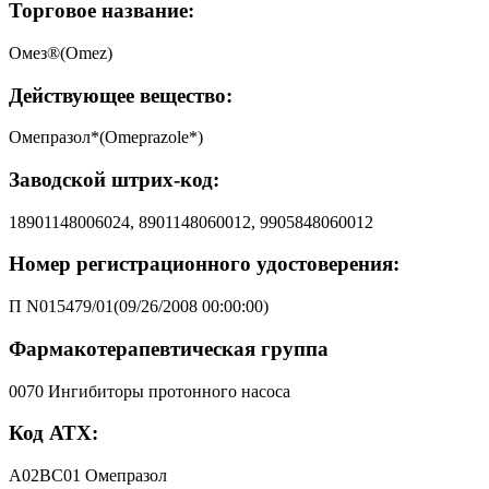
Торговое название:
Омез®(Omez)
Действующее вещество:
Омепразол*(Omeprazole*)
Заводской штрих-код:
18901148006024, 8901148060012, 9905848060012
Номер регистрационного удостоверения:
П N015479/01(09/26/2008 00:00:00)
Фармакотерапевтическая группа
0070 Ингибиторы протонного насоса
Код АТХ:
A02BC01 Омепразол