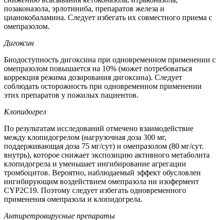
позаконазола, эрлотиниба, препаратов железа и
цианокобаламина. Следует избегать их совместного приема с
омепразолом.
Дигоксин
Биодоступность дигоксина при одновременном применении с
омепразолом повышается на 10% (может потребоваться
коррекция режима дозирования дигоксина). Следует
соблюдать осторожность при одновременном применении
этих препаратов у пожилых пациентов.
Клопидогрел
По результатам исследований отмечено взаимодействие
между клопидогрелом (нагрузочная доза 300 мг,
поддерживающая доза 75 мг/сут) и омепразолом (80 мг/сут.
внутрь), которое снижает экспозицию активного метаболита
клопидогрела и уменьшает ингибирование агрегации
тромбоцитов. Вероятно, наблюдаемый эффект обусловлен
ингибирующим воздействием омепразола ни изофермент
CYP2C19. Поэтому следует избегать одновременного
применения омепразола и клопидогрела.
Антиретровирусные препараты