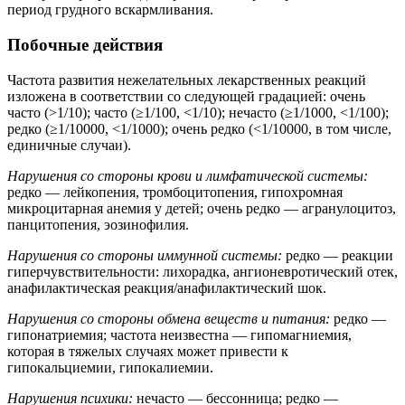
период грудного вскармливания.
Побочные действия
Частота развития нежелательных лекарственных реакций
изложена в соответствии со следующей градацией: очень
часто (>1/10); часто (≥1/100, <1/10); нечасто (≥1/1000, <1/100);
редко (≥1/10000, <1/1000); очень редко (<1/10000, в том числе,
единичные случаи).
Нарушения со стороны крови и лимфатической системы:
редко — лейкопения, тромбоцитопения, гипохромная
микроцитарная анемия у детей; очень редко — агранулоцитоз,
панцитопения, эозинофилия.
Нарушения со стороны иммунной системы:
редко — реакции
гиперчувствительности: лихорадка, ангионевротический отек,
анафилактическая реакция/анафилактический шок.
Нарушения со стороны обмена веществ и питания:
редко —
гипонатриемия; частота неизвестна — гипомагниемия,
которая в тяжелых случаях может привести к
гипокальциемии, гипокалиемии.
Нарушения психики:
нечасто — бессонница; редко —