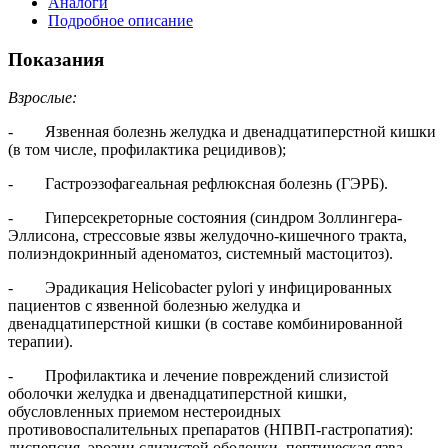
Аналоги
Подробное описание
Показания
Взрослые:
- Язвенная болезнь желудка и двенадцатиперстной кишки
(в том числе, профилактика рецидивов);
- Гастроэзофагеальная рефлюксная болезнь (ГЭРБ).
- Гиперсекреторные состояния (синдром Золлингера-
Эллисона, стрессовые язвы желудочно‑кишечного тракта,
полиэндокринный аденоматоз, системный мастоцитоз).
- Эрадикация Helicobacter pylori у инфицированных
пациентов с язвенной болезнью желудка и
двенадцатиперстной кишки (в составе комбинированной
терапии).
- Профилактика и лечение повреждений слизистой
оболочки желудка и двенадцатиперстной кишки,
обусловленных приемом нестероидных
противовоспалительных препаратов (НПВП-гастропатия):
диспепсия, эрозии слизистой оболочки, пептическая язва.