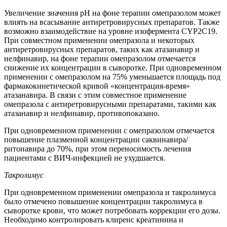
Увеличение значения pH на фоне терапии омепразолом может
влиять на всасывание антиретровирусных препаратов. Также
возможно взаимодействие на уровне изофермента CYP2C19.
При совместном применении омепразола и некоторых
антиретровирусных препаратов, таких как атазанавир и
нелфинавир, на фоне терапии омепразолом отмечается
снижение их концентрации в сыворотке. При одновременном
применении с омепразолом на 75% уменьшается площадь под
фармакокинетической кривой «концентрация-время»
атазанавира. В связи с этим совместное применение
омепразола с антиретровирусными препаратами, такими как
атазанавир и нелфинавир, противопоказано.
При одновременном применении с омепразолом отмечается
повышение плазменной концентрации саквинавира/
ритонавира до 70%, при этом переносимость лечения
пациентами с ВИЧ-инфекцией не ухудшается.
Такролимус
При одновременном применении омепразола и такролимуса
было отмечено повышение концентрации такролимуса в
сыворотке крови, что может потребовать коррекции его дозы.
Необходимо контролировать клиренс креатинина и