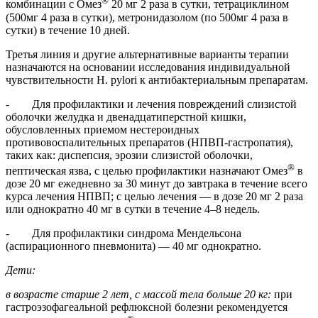
®
комбинации с Омез
20 мг 2 раза в сутки, тетрациклином
(500мг 4 раза в сутки), метронидазолом (по 500мг 4 раза в
сутки) в течение 10 дней.
Третья линия и другие альтернативные варианты терапии
назначаются на основании исследования индивидуальной
чувствительности H. pylori к антибактериальным препаратам.
- Для профилактики и лечения повреждений слизистой
оболочки желудка и двенадцатиперстной кишки,
обусловленных приемом нестероидных
противовоспалительных препаратов (НПВП-гастропатия),
таких как: диспепсия, эрозии слизистой оболочки,
®
пептическая язва, с целью профилактики назначают Омез
в
дозе 20 мг ежедневно за 30 минут до завтрака в течение всего
курса лечения НПВП; с целью лечения — в дозе 20 мг 2 раза
или однократно 40 мг в сутки в течение 4–8 недель.
- Для профилактики синдрома Мендельсона
(аспирационного пневмонита) — 40 мг однократно.
Дети:
в возрасте старше 2 лет, с массой тела больше 20 кг:
при
гастроэзофагеальной рефлюксной болезни рекомендуется