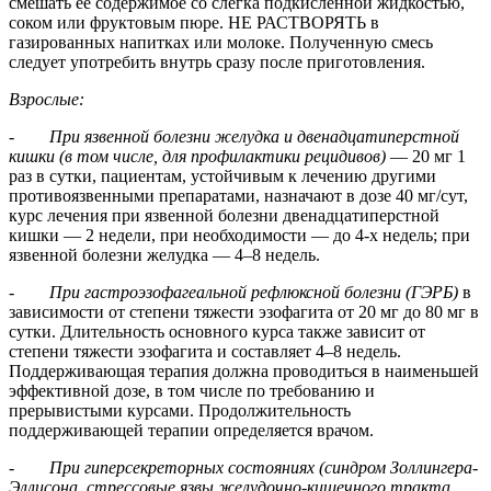
смешать ее содержимое со слегка подкисленной жидкостью,
соком или фруктовым пюре. НЕ РАСТВОРЯТЬ в
газированных напитках или молоке. Полученную смесь
следует употребить внутрь сразу после приготовления.
Взрослые:
-
При язвенной болезни желудка и двенадцатиперстной
кишки (в том числе, для профилактики рецидивов)
— 20 мг 1
раз в сутки, пациентам, устойчивым к лечению другими
противоязвенными препаратами, назначают в дозе 40 мг/сут,
курс лечения при язвенной болезни двенадцатиперстной
кишки — 2 недели, при необходимости — до 4-х недель; при
язвенной болезни желудка — 4–8 недель.
-
При гастроэзофагеальной рефлюксной болезни (ГЭРБ)
в
зависимости от степени тяжести эзофагита от 20 мг до 80 мг в
сутки. Длительность основного курса также зависит от
степени тяжести эзофагита и составляет 4–8 недель.
Поддерживающая терапия должна проводиться в наименьшей
эффективной дозе, в том числе по требованию и
прерывистыми курсами. Продолжительность
поддерживающей терапии определяется врачом.
-
При гиперсекреторных состояниях (синдром Золлингера-
Эллисона, стрессовые язвы желудочно-кишечного тракта,