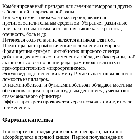
Комбинированный препарат для лечения геморроя и других
заболеваний аноректальной зоны.
Гидрокортизон - глюкокортикостероид, является
противовоспалительным средством. Устраняет различные
признаки и симптомы воспаления, такие как: краснота,
отечность, боль и др.
Натриевая соль гепарина является антикоагулянтом.
Предотвращает тромботические осложнения геморроя.
Фрамицетина сульфат - антибиотик широкого спектра
действия для местного применения. Обладает бактерицидной
активностью в отношении ряда грамположительных и
грамотрицательных микроорганизмов.
Эскулозид родственен витамину Р, уменьшает повышенную
ломкость капилляров.
Этиламинобензоат и бутиламинобензоат обладают местным
обезболивающим и противозудным действием, уменьшают
спазм анального сфинктера.
Эффект препарата проявляется через несколько минут после
применения.
Фармакокинетика
Гидрокортизон, входящий в состав препарата, частично
абсорбируется в прямой кишке. Период полувыведения