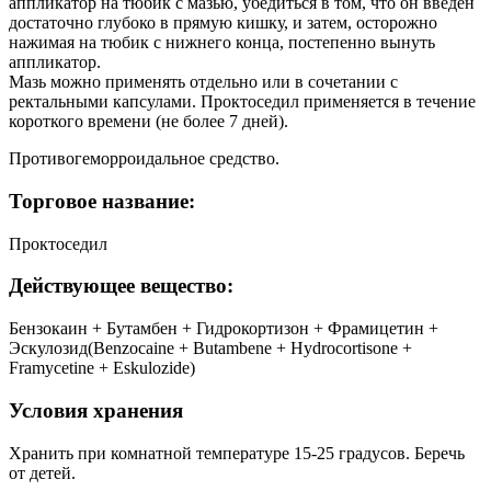
аппликатор на тюбик с мазью, убедиться в том, что он введен
достаточно глубоко в прямую кишку, и затем, осторожно
нажимая на тюбик с нижнего конца, постепенно вынуть
аппликатор.
Мазь можно применять отдельно или в сочетании с
ректальными капсулами. Проктоседил применяется в течение
короткого времени (не более 7 дней).
Противогеморроидальное средство.
Торговое название:
Проктоседил
Действующее вещество:
Бензокаин + Бутамбен + Гидрокортизон + Фрамицетин +
Эскулозид(Benzocaine + Butambene + Hydrocortisone +
Framycetine + Eskulozide)
Условия хранения
Хранить при комнатной температуре 15-25 градусов. Беречь
от детей.