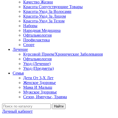
Качество Жизни
Красота Сопутствующие Товары
Красота-Уход За Волосами
Красота-Уход За Лицом
Красота-Уход За Телом
Наборы
Народная Медицина
Офтальмология
Профилактика
Спорт
Лечение
Курсовой Прием/Хронические Заболевания
Офтальмология
Уход (Лечение)
Уход (Предметы)
Семья
Дети От 3-Х Лет
Женское Здоровье
Мама И Малыш
Мужское Здоровье
Сезон, Импульс, Травма
Найти
Личный кабинет