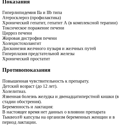
Показания
Гиперлипидемия IIа и IIb типа
Атеросклероз (профилактика)
Хронический гепатит, гепатит А (в комплексной терапии)
Токсическое поражение печени
Цирроз печени
Жировая дистрофия печени
Холецистохолангит
Дискинезия желчного пузыря и желчных путей
Гиперплазия предстательной железы
Хронический простатит
Противопоказания
Повышенная чувствительность к препарату.
Детский возраст (до 12 лет).
Холелитиаз.
Язвенная болезнь желудка и двенадцатиперстной кишки (в
стадии обострения).
Беременность и лактация:
В настоящее время нет данных о влиянии препарата
Тыквеол® капсулы на организм беременных женщин и в
период лактации.