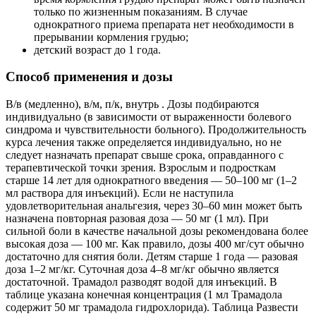
только по жизненным показаниям. В случае
однократного приема препарата нет необходимости в
прерывании кормления грудью;
детский возраст до 1 года.
Способ применения и дозы
В/в (медленно), в/м, п/к, внутрь . Дозы подбираются
индивидуально (в зависимости от выраженности болевого
синдрома и чувствительности больного). Продолжительность
курса лечения также определяется индивидуально, но не
следует назначать препарат свыше срока, оправданного с
терапевтической точки зрения. Взрослым и подросткам
старше 14 лет для однократного введения — 50–100 мг (1–2
мл раствора для инъекций). Если не наступила
удовлетворительная анальгезия, через 30–60 мин может быть
назначена повторная разовая доза — 50 мг (1 мл). При
сильной боли в качестве начальной дозы рекомендована более
высокая доза — 100 мг. Как правило, дозы 400 мг/сут обычно
достаточно для снятия боли. Детям старше 1 года — разовая
доза 1–2 мг/кг. Суточная доза 4–8 мг/кг обычно является
достаточной. Трамадол разводят водой для инъекций. В
таблице указана конечная концентрация (1 мл Трамадола
содержит 50 мг трамадола гидрохлорида). Таблица Развести