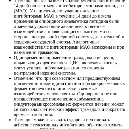
Трамадол нельзя назначать одновременно или в течение
14 дней после отмены ингибиторов моноаминоксидазы
(МАО). У пациентов, получавших лечение
ингибиторами МАО в течение 14 дней до начала
применения опиоидного анальгетика петидина были
отмечены угрожающие жизни лекарственные
взаимодействия, проявляющиеся симптомами со
стороны центральной нервной системы, дыхательной и
сердечно-сосудистой систем. Аналогичные
взаимодействия с ингибиторами МАО возможны и при
назначении трамадола.
Одновременное применение трамадола и веществ,
подавляющих деятельность ЦНС, включая алкоголь,
могут усилить побочные реакции со стороны
центральной нервной системы.
Отмечено, что при совместном или предшествующем
применении циметидина (ингибитора микросомальных
ферментов печени) клинически значимые
взаимодействия маловероятны. Одновременное или
предшествующее применение карбамазепина
(индуктора микросомальных ферментов печени) может
снизить анальгетический эффект трамадола и сократить
время его действия.
Трамадол может вызывать судороги и усиливать
действие селективных ингибиторов обратного захвата