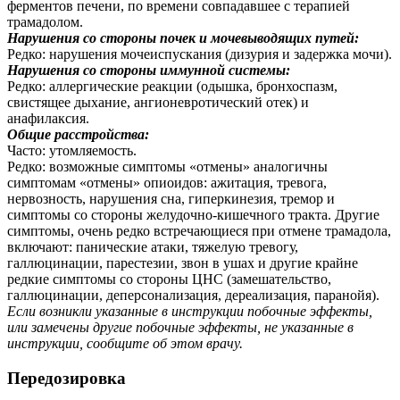
ферментов печени, по времени совпадавшее с терапией
трамадолом.
Нарушения со стороны почек и мочевыводящих путей:
Редко: нарушения мочеиспускания (дизурия и задержка мочи).
Нарушения со стороны иммунной системы:
Редко: аллергические реакции (одышка, бронхоспазм,
свистящее дыхание, ангионевротический отек) и
анафилаксия.
Общие расстройства:
Часто: утомляемость.
Редко: возможные симптомы «отмены» аналогичны
симптомам «отмены» опиоидов: ажитация, тревога,
нервозность, нарушения сна, гиперкинезия, тремор и
симптомы со стороны желудочно-кишечного тракта. Другие
симптомы, очень редко встречающиеся при отмене трамадола,
включают: панические атаки, тяжелую тревогу,
галлюцинации, парестезии, звон в ушах и другие крайне
редкие симптомы со стороны ЦНС (замешательство,
галлюцинации, деперсонализация, дереaлизация, паранойя).
Если возникли указанные в инструкции побочные эффекты,
или замечены другие побочные эффекты, не указанные в
инструкции, сообщите об этом врачу.
Передозировка