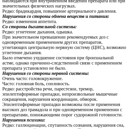
наблюдаются при внутривенном введении препарата или при
значительных физических нагрузках.
Редко: брадикардия, повышение артериального давления.
Нарушения со стороны обмена веществ и питания:
Редко: изменения аппетита.
Со стороны дыхательной системы:
Редко: угнетение дыхания, одышка.
При значительном превышении рекомендуемых доз с
одновременным применением других препаратов,
угнетающих центральную нервную систему (ЦНС), возможно
угнетение дыхания.
Было отмечено ухудшение состояния при бронхиальной
астме, однако причинно-следственной связи с применением
препарата установлено не было.
Нарушения со стороны нервной системы:
Очень часто: головокружение.
Часто: головная боль, сонливость.
Редко: расстройства речи, парестезии, тремор,
эпилептиформные припадки, непроизвольные мышечные
сокращения, нарушения координации, обморок.
Эпилептиформные припадки возможны после применения
высоких доз трамадола и при одновременном применении с
препаратами, понижающими порог судорожной готовности.
Нарушения психики:
Редко: галлюцинации, спутанность сознания, нарушения сна,