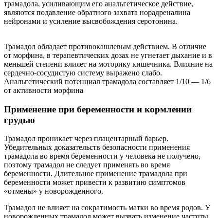
трамадола, усиливающим его анальгетическое действие,
являются подавление обратного захвата норадреналина
нейронами и усиление высвобождения серотонина.
Трамадол обладает противокашлевым действием. В отличие
от морфина, в терапевтических дозах не угнетает дыхание и в
меньшей степени влияет на моторику кишечника. Влияние на
сердечно-сосудистую систему выражено слабо.
Анальгетический потенциал трамадола составляет 1/10 — 1/6
от активности морфина
Применение при беременности и кормлении
грудью
Трамадол проникает через плацентарный барьер.
Убедительных доказательств безопасности применения
трамадола во время беременности у человека не получено,
поэтому трамадол не следует применять во время
беременности. Длительное применение трамадола при
беременности может привести к развитию симптомов
«отмены» у новорожденного.
Трамадол не влияет на сократимость матки во время родов. У
новорожденных трамадол может вызвать изменение частоты