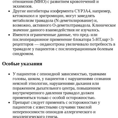
отношения (МНО) с развитием кровотечений и
экхимозов.
Другие ингибиторы изофермента CYP3A4, например,
кетоконазол и эритромицин, могут замедлять
метаболизм трамадола (N-деметилирование) и,
возможно, активного О-деметилтрамадола. Клиническое
значение данного взаимодействия не изучалось.
Имеются ограниченные данные, что пред- или
послеоперационное применение блокатора 5-НT,sup>3-
рецепторов — ондансетрона увеличивало потребность в
трамадоле у пациентов с послеоперационным болевым
синдромом.
Особые указания
У пациентов с опиоидной зависимостью, травмами
головы, шоком, у пациентов с нарушениями сознания
неясной этиологии, нарушениями дыхания или
поражением дыхательного центра, повышением
внутричерепного давления трамадол должен
применяться только с особой осторожностью.
Препарат следует применять с осторожностью у
пациентов с известными случаями тяжелой
непереносимости опиоидов аллергического и
неаллергического генеза.