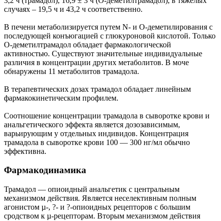
3,2 ч (трамадол), 16,9 ± 3 ч (О-деметилтрамадол), в тяжелых
случаях – 19,5 ч и 43,2 ч соответственно.
В печени метаболизируется путем N- и О-деметилирования с
последующей конъюгацией с глюкуроновой кислотой. Только
О-деметилтрамадол обладает фармакологической
активностью. Существуют значительные индивидуальные
различия в концентрации других метаболитов. В моче
обнаружены 11 метаболитов трамадола.
В терапевтических дозах трамадол обладает линейным
фармакокинетическим профилем.
Соотношение концентрации трамадола в сыворотке крови и
анальгетического эффекта является дозозависимым,
варьирующим у отдельных индивидов. Концентрация
трамадола в сыворотке крови 100 — 300 нг/мл обычно
эффективна.
Фармакодинамика
Трамадол — опиоидный анальгетик с центральным
механизмом действия. Является неселективным полным
агонистом µ-, ?- и ?-опиоидных рецепторов с большим
сродством к µ-рецепторам. Вторым механизмом действия