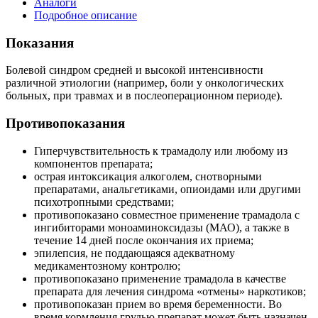
Аналоги
Подробное описание
Показания
Болевой синдром средней и высокой интенсивности
различной этиологии (например, боли у онкологических
больных, при травмах и в послеоперационном периоде).
Противопоказания
Гиперчувствительность к трамадолу или любому из
компонентов препарата;
острая интоксикация алкоголем, снотворными
препаратами, анальгетиками, опиоидами или другими
психотропными средствами;
противопоказано совместное применение трамадола с
ингибиторами моноаминоксидазы (МАО), а также в
течение 14 дней после окончания их приема;
эпилепсия, не поддающаяся адекватному
медикаментозному контролю;
противопоказано применение трамадола в качестве
препарата для лечения синдрома «отмены» наркотиков;
противопоказан прием во время беременности. Во
время кормления грудью препарат может быть назначен