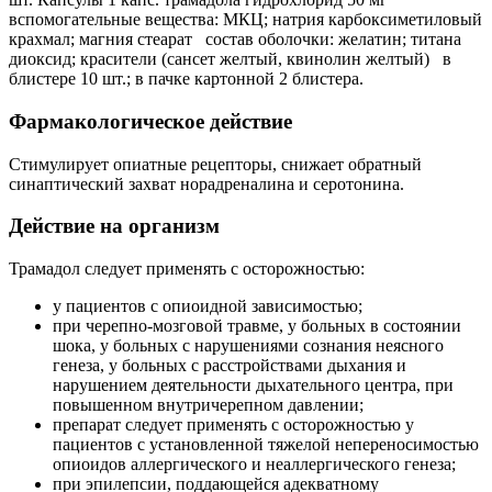
вспомогательные вещества: МКЦ; натрия карбоксиметиловый
крахмал; магния стеарат состав оболочки: желатин; титана
диоксид; красители (сансет желтый, квинолин желтый) в
блистере 10 шт.; в пачке картонной 2 блистера.
Фармакологическое действие
Стимулирует опиатные рецепторы, снижает обратный
синаптический захват норадреналина и серотонина.
Действие на организм
Трамадол следует применять с осторожностью:
у пациентов с опиоидной зависимостью;
при черепно-мозговой травме, у больных в состоянии
шока, у больных с нарушениями сознания неясного
генеза, у больных с расстройствами дыхания и
нарушением деятельности дыхательного центра, при
повышенном внутричерепном давлении;
препарат следует применять с осторожностью у
пациентов с установленной тяжелой непереносимостью
опиоидов аллергического и неаллергического генеза;
при эпилепсии, поддающейся адекватному