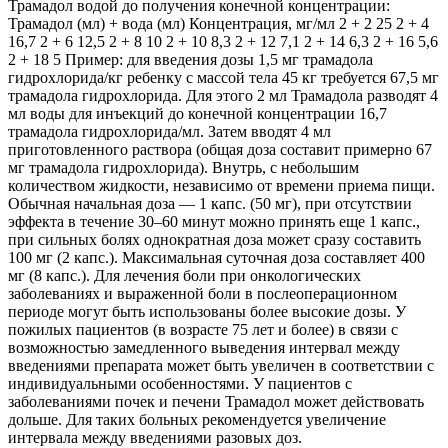
Трамадол водой до получения конечной концентрации:
Трамадол (мл) + вода (мл) Концентрация, мг/мл 2 + 2 25 2 + 4
16,7 2 + 6 12,5 2 + 8 10 2 + 10 8,3 2 + 12 7,1 2 + 14 6,3 2 + 16 5,6
2 + 18 5 Пример: для введения дозы 1,5 мг трамадола
гидрохлорида/кг ребенку с массой тела 45 кг требуется 67,5 мг
трамадола гидрохлорида. Для этого 2 мл Трамадола разводят 4
мл воды для инъекций до конечной концентрации 16,7
трамадола гидрохлорида/мл. Затем вводят 4 мл
приготовленного раствора (общая доза составит примерно 67
мг трамадола гидрохлорида). Внутрь, с небольшим
количеством жидкости, независимо от времени приема пищи.
Обычная начальная доза — 1 капс. (50 мг), при отсутствии
эффекта в течение 30–60 минут можно принять еще 1 капс.,
при сильных болях однократная доза может сразу составить
100 мг (2 капс.). Максимальная суточная доза составляет 400
мг (8 капс.). Для лечения боли при онкологических
заболеваниях и выраженной боли в послеоперационном
периоде могут быть использованы более высокие дозы. У
пожилых пациентов (в возрасте 75 лет и более) в связи с
возможностью замедленного выведения интервал между
введениями препарата может быть увеличен в соответствии с
индивидуальными особенностями. У пациентов с
заболеваниями почек и печени Трамадол может действовать
дольше. Для таких больных рекомендуется увеличение
интервала между введениями разовых доз.