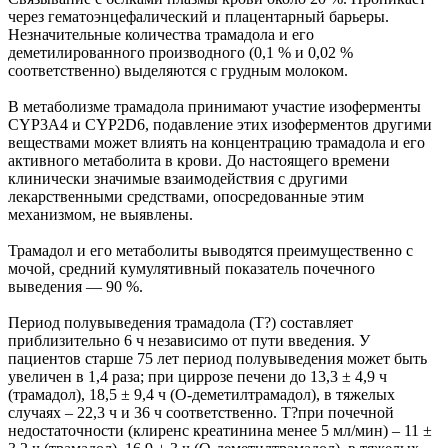
через гематоэнцефалический и плацентарный барьеры.
Незначительные количества трамадола и его
деметилированного производного (0,1 % и 0,02 %
соответственно) выделяются с грудным молоком.
В метаболизме трамадола принимают участие изоферменты
CYP3A4 и CYP2D6, подавление этих изоферментов другими
веществами может влиять на концентрацию трамадола и его
активного метаболита в крови. До настоящего времени
клинически значимые взаимодействия с другими
лекарственными средствами, опосредованные этим
механизмом, не выявлены.
Трамадол и его метаболиты выводятся преимущественно с
мочой, средний кумулятивный показатель почечного
выведения — 90 %.
Период полувыведения трамадола (T?) составляет
приблизительно 6 ч независимо от пути введения. У
пациентов старше 75 лет период полувыведения может быть
увеличен в 1,4 раза; при циррозе печени до 13,3 ± 4,9 ч
(трамадол), 18,5 ± 9,4 ч (О-деметилтрамадол), в тяжелых
случаях – 22,3 ч и 36 ч соответственно. T?при почечной
недостаточности (клиренс креатинина менее 5 мл/мин) – 11 ±