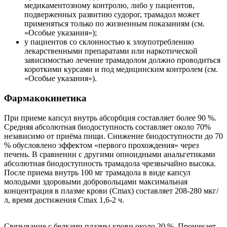
медикаментозному контролю, либо у пациентов,
подверженных развитию судорог, трамадол может
применяться только по жизненным показаниям (см.
«Особые указания»);
у пациентов со склонностью к злоупотреблению
лекарственными препаратами или наркотической
зависимостью лечение трамадолом должно проводиться
короткими курсами и под медицинским контролем (см.
«Особые указания»).
Фармакокинетика
При приеме капсул внутрь абсорбция составляет более 90 %.
Средняя абсолютная биодоступность составляет около 70%
независимо от приёма пищи. Снижение биодоступности до 70
% обусловлено эффектом «первого прохождения» через
печень. В сравнении с другими опиоидными анальгетиками
абсолютная биодоступность трамадола чрезвычайно высока.
После приема внутрь 100 мг трамадола в виде капсул
молодыми здоровыми добровольцами максимальная
концентрация в плазме крови (Cmax) составляет 208-280 мкг/
л, время достижения Cmax 1,6-2 ч.
Связывание с белками плазмы крови около 20 %. Проникает