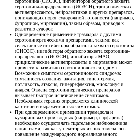
серотонина (СИОЗС), ингибиторов обратного захвата
серотонина-норадреналина (ИОЗСН), трициклических
антидепрессантов, нейролептиков и других препаратов,
понижающих порог судорожной готовности (например,
бупропион, миртазапин), таким образом, приводя к
развитию судорог.
Одновременное применение трамадола с другими
серотонинергическими препаратами, такими как
селективные ингибиторы обратного захвата серотонина
(СИОЗС), ингибиторы обратного захвата серотонина-
норадреналина (ИОЗСН), ингибиторы МАО,
трициклические антидепрессанты и миртазапин может
привести к развитию серотонинового синдрома.
Возможные симптомы серотонинового синдрома:
спутанность сознания, ажитация, гипертермия,
потливость, атаксия, гиперрефлексия, миоклонус и
диарея. Отмена серотонинергических препаратов
вызывает быстрое исчезновение симптомов.
Необходимая терапия определяется клинической
картиной и выраженностью симптомов.
При одновременном применении трамадола и
кумариновых производных (например, варфарина)
необходимо осуществлять тщательное наблюдение за
пациентами, так как у некоторых из них отмечалось
повышение международного нормализованного