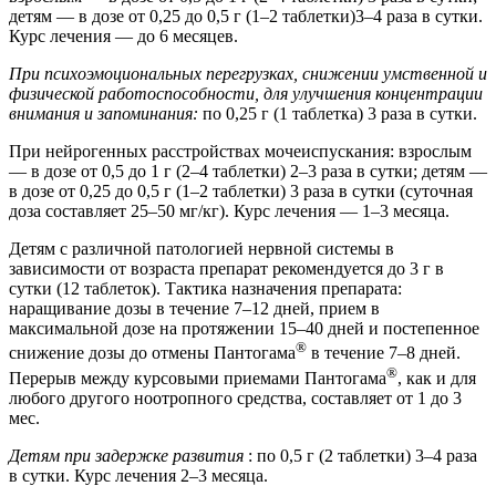
детям — в дозе от 0,25 до 0,5 г (1–2 таблетки)3–4 раза в сутки.
Курс лечения — до 6 месяцев.
При психоэмоциональных перегрузках, снижении умственной и
физической работоспособности, для улучшения концентрации
внимания и запоминания:
по 0,25 г (1 таблетка) 3 раза в сутки.
При нейрогенных расстройствах мочеиспускания: взрослым
— в дозе от 0,5 до 1 г (2–4 таблетки) 2–3 раза в сутки; детям —
в дозе от 0,25 до 0,5 г (1–2 таблетки) 3 раза в сутки (суточная
доза составляет 25–50 мг/кг). Курс лечения — 1–3 месяца.
Детям с различной патологией нервной системы в
зависимости от возраста препарат рекомендуется до 3 г в
сутки (12 таблеток). Тактика назначения препарата:
наращивание дозы в течение 7–12 дней, прием в
максимальной дозе на протяжении 15–40 дней и постепенное
®
снижение дозы до отмены Пантогама
в течение 7–8 дней.
®
Перерыв между курсовыми приемами Пантогама
, как и для
любого другого ноотропного средства, составляет от 1 до 3
мес.
Детям при задержке развития
: по 0,5 г (2 таблетки) 3–4 раза
в сутки. Курс лечения 2–3 месяца.