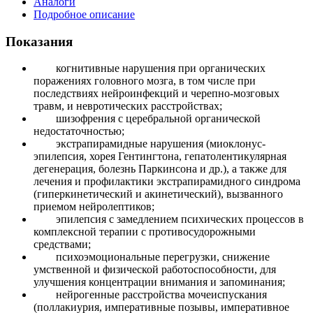
Аналоги
Подробное описание
Показания
когнитивные нарушения при органических
поражениях головного мозга, в том числе при
последствиях нейроинфекций и черепно-мозговых
травм, и невротических расстройствах;
шизофрения с церебральной органической
недостаточностью;
экстрапирамидные нарушения (миоклонус-
эпилепсия, хорея Гентингтона, гепатолентикулярная
дегенерация, болезнь Паркинсона и др.), а также для
лечения и профилактики экстрапирамидного синдрома
(гиперкинетический и акинетический), вызванного
приемом нейролептиков;
эпилепсия с замедлением психических процессов в
комплексной терапии с противосудорожными
средствами;
психоэмоциональные перегрузки, снижение
умственной и физической работоспособности, для
улучшения концентрации внимания и запоминания;
нейрогенные расстройства мочеиспускания
(поллакиурия, императивные позывы, императивное