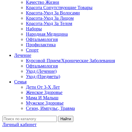
Качество Жизни
Красота Сопутствующие Товары
Красота-Уход За Волосами
Красота-Уход За Лицом
Красота-Уход За Телом
Наборы
Народная Медицина
Офтальмология
Профилактика
Спорт
Лечение
Курсовой Прием/Хронические Заболевания
Офтальмология
Уход (Лечение)
Уход (Предметы)
Семья
Дети От 3-Х Лет
Женское Здоровье
Мама И Малыш
Мужское Здоровье
Сезон, Импульс, Травма
Найти
Личный кабинет