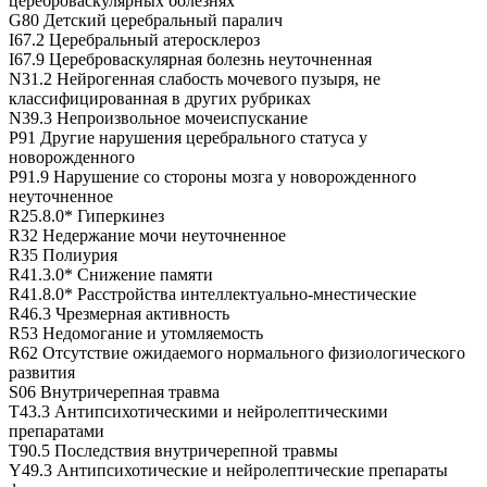
цереброваскулярных болезнях
G80 Детский церебральный паралич
I67.2 Церебральный атеросклероз
I67.9 Цереброваскулярная болезнь неуточненная
N31.2 Нейрогенная слабость мочевого пузыря, не
классифицированная в других рубриках
N39.3 Непроизвольное мочеиспускание
P91 Другие нарушения церебрального статуса у
новорожденного
P91.9 Нарушение со стороны мозга у новорожденного
неуточненное
R25.8.0* Гиперкинез
R32 Недержание мочи неуточненное
R35 Полиурия
R41.3.0* Снижение памяти
R41.8.0* Расстройства интеллектуально-мнестические
R46.3 Чрезмерная активность
R53 Недомогание и утомляемость
R62 Отсутствие ожидаемого нормального физиологического
развития
S06 Внутричерепная травма
T43.3 Антипсихотическими и нейролептическими
препаратами
T90.5 Последствия внутричерепной травмы
Y49.3 Антипсихотические и нейролептические препараты