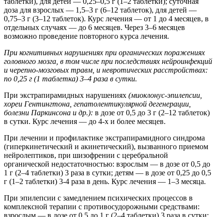
таблетки), для детей — 0,25–0,5 г (1–2 таблетки); суточная
доза для взрослых — 1,5–3 г (6–12 таблеток), для детей —
0,75–3 г (3–12 таблеток). Курс лечения — от 1 до 4 месяцев, в
отдельных случаях — до 6 месяцев. Через 3–6 месяцев
возможно проведение повторного курса лечения.
При когнитивных нарушениях при органических поражениях
головного мозга, в том числе при последствиях нейроинфекций
и черепно-мозговых травм, и невротических расстройствах:
по 0,25 г (1 таблетка) 3–4 раза в сутки.
При экстрапирамидных нарушениях
(миоклонус-эпилепсии,
хореи Гентингтона, гепатолентикулярной дегенерации,
болезни Паркинсона и др.):
в дозе от 0,5 до 3 г (2–12 таблеток)
в сутки. Курс лечения — до 4-х и более месяцев.
При лечении и профилактике экстрапирамидного синдрома
(гиперкинетический и акинетический), вызванного приемом
нейролептиков, при шизофрении с церебральной
органической недостаточностью: взрослым — в дозе от 0,5 до
1 г (2–4 таблетки) 3 раза в сутки; детям — в дозе от 0,25 до 0,5
г (1–2 таблетки) 3-4 раза в день. Курс лечения — 1–3 месяца.
При эпилепсии с замедлением психических процессов в
комплексной терапии с противосудорожными средствами:
взрослым — в дозе от 0,5 до 1 г (2–4 таблетки) 3 раза в сутки;