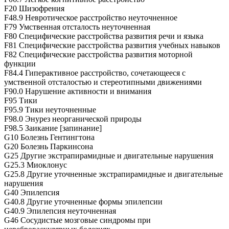
F20 Шизофрения
F48.9 Невротическое расстройство неуточненное
F79 Умственная отсталость неуточненная
F80 Специфические расстройства развития речи и языка
F81 Специфические расстройства развития учебных навыков
F82 Специфические расстройства развития моторной
функции
F84.4 Гиперактивное расстройство, сочетающееся с
умственной отсталостью и стереотипными движениями
F90.0 Нарушение активности и внимания
F95 Тики
F95.9 Тики неуточненные
F98.0 Энурез неорганической природы
F98.5 Заикание [запинание]
G10 Болезнь Гентингтона
G20 Болезнь Паркинсона
G25 Другие экстрапирамидные и двигательные нарушения
G25.3 Миоклонус
G25.8 Другие уточненные экстрапирамидные и двигательные
нарушения
G40 Эпилепсия
G40.8 Другие уточненные формы эпилепсии
G40.9 Эпилепсия неуточненная
G46 Сосудистые мозговые синдромы при