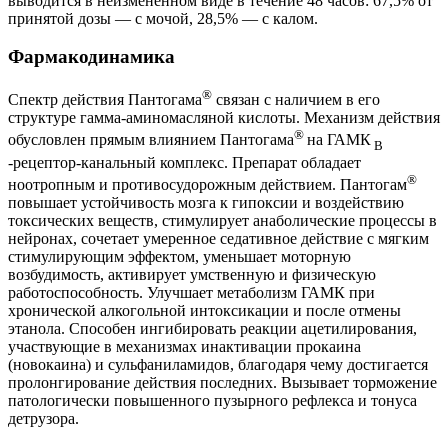
выводится в неизмененном виде в течение 48 часов: 67,5% от
принятой дозы — с мочой, 28,5% — с калом.
Фармакодинамика
®
Спектр действия Пантогама
связан с наличием в его
структуре гамма-аминомасляной кислоты. Механизм действия
®
обусловлен прямым влиянием Пантогама
на ГАМК
B
‑рецептор-канальный комплекс. Препарат обладает
®
ноотропным и противосудорожным действием. Пантогам
повышает устойчивость мозга к гипоксии и воздействию
токсических веществ, стимулирует анаболические процессы в
нейронах, сочетает умеренное седативное действие с мягким
стимулирующим эффектом, уменьшает моторную
возбудимость, активирует умственную и физическую
работоспособность. Улучшает метаболизм ГАМК при
хронической алкогольной интоксикации и после отмены
этанола. Способен ингибировать реакции ацетилирования,
участвующие в механизмах инактивации прокаина
(новокаина) и сульфаниламидов, благодаря чему достигается
пролонгирование действия последних. Вызывает торможение
патологически повышенного пузырного рефлекса и тонуса
детрузора.