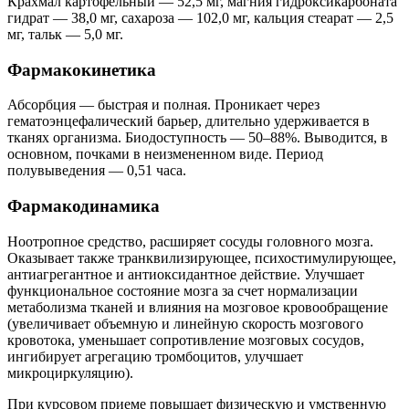
Крахмал картофельный — 52,5 мг, магния гидроксикарбоната
гидрат — 38,0 мг, сахароза — 102,0 мг, кальция стеарат — 2,5
мг, тальк — 5,0 мг.
Фармакокинетика
Абсорбция — быстрая и полная. Проникает через
гематоэнцефалический барьер, длительно удерживается в
тканях организма. Биодоступность — 50–88%. Выводится, в
основном, почками в неизмененном виде. Период
полувыведения — 0,51 часа.
Фармакодинамика
Ноотропное средство, расширяет сосуды головного мозга.
Оказывает также транквилизирующее, психостимулирующее,
антиагрегантное и антиоксидантное действие. Улучшает
функциональное состояние мозга за счет нормализации
метаболизма тканей и влияния на мозговое кровообращение
(увеличивает объемную и линейную скорость мозгового
кровотока, уменьшает сопротивление мозговых сосудов,
ингибирует агрегацию тромбоцитов, улучшает
микроциркуляцию).
При курсовом приеме повышает физическую и умственную