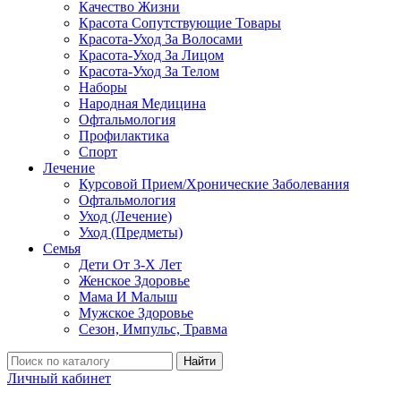
Качество Жизни
Красота Сопутствующие Товары
Красота-Уход За Волосами
Красота-Уход За Лицом
Красота-Уход За Телом
Наборы
Народная Медицина
Офтальмология
Профилактика
Спорт
Лечение
Курсовой Прием/Хронические Заболевания
Офтальмология
Уход (Лечение)
Уход (Предметы)
Семья
Дети От 3-Х Лет
Женское Здоровье
Мама И Малыш
Мужское Здоровье
Сезон, Импульс, Травма
Найти
Личный кабинет