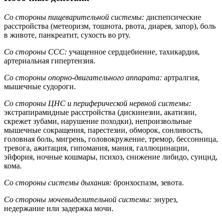
Со стороны пищеварительной системы:
диспепсические
расстройства (метеоризм, тошнота, рвота, диарея, запор), боль
в животе, панкреатит, сухость во рту.
Со стороны ССС:
учащенное сердцебиение, тахикардия,
артериальная гипертензия.
Со стороны опорно-двигательного аппарата:
артралгия,
мышечные судороги.
Со стороны ЦНС и периферической нервной системы:
экстрапирамидные расстройства (дискинезии, акатизии,
скрежет зубами, нарушение походки), непроизвольные
мышечные сокращения, парестезии, обморок, сонливость,
головная боль, мигрень, головокружение, тремор, бессонница,
тревога, ажитация, гипомания, мания, галлюцинации,
эйфория, ночные кошмары, психоз, снижение либидо, суицид,
кома.
Со стороны системы дыхания:
бронхоспазм, зевота.
Со стороны мочевыделительной системы:
энурез,
недержание или задержка мочи.