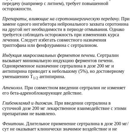
передачу (например с литием), требует повышенной
осторожности.
Препараты, влияющие на серотонинергическую передачу.
При
замене одного ингибитора нейронального захвата серотонина
на другой нет необходимости в периоде отмывания. Однако
требуется соблюдать осторожность при изменениях курса
лечения. Следует избегать совместного назначения
триптофана или фенфлурамина с сертралином.
Индукция микросомальных ферментов печени.
Сертралин
вызывает минимальную индукцию ферментов печени.
Одновременное назначение сертралина в дозе 200 мг и
антипирина приводит к небольшому (5%), но достоверному
уменьшению T
антипирина.
1/2
Атенолол.
При совместном введении сертралин не изменяет
его бета-адреноблокирующее действие.
Глибенкламид и дигоксин.
При введении сертралина в
суточной дозе 200 мг лекарственное взаимодействие с этими
препаратами не выявлено.
Фенитоин.
Длительное применение сертралина в дозе 200 мг/
сут не оказывает клинически значимое воздействие и не