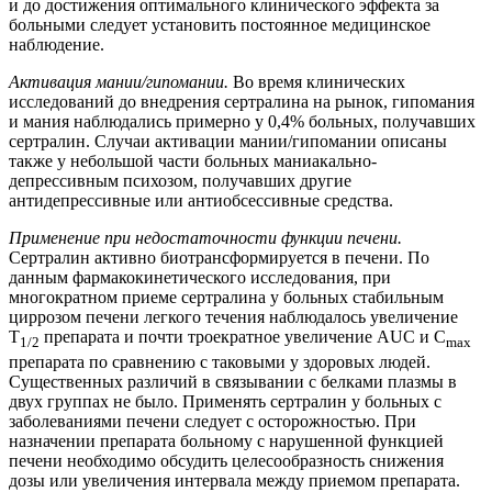
и до достижения оптимального клинического эффекта за
больными следует установить постоянное медицинское
наблюдение.
Активация мании/гипомании.
Во время клинических
исследований до внедрения сертралина на рынок, гипомания
и мания наблюдались примерно у 0,4% больных, получавших
сертралин. Случаи активации мании/гипомании описаны
также у небольшой части больных маниакально-
депрессивным психозом, получавших другие
антидепрессивные или антиобсессивные средства.
Применение при недостаточности функции печени.
Сертралин активно биотрансформируется в печени. По
данным фармакокинетического исследования, при
многократном приеме сертралина у больных стабильным
циррозом печени легкого течения наблюдалось увеличение
T
препарата и почти троекратное увеличение AUC и C
1/2
max
препарата по сравнению с таковыми у здоровых людей.
Существенных различий в связывании с белками плазмы в
двух группах не было. Применять сертралин у больных с
заболеваниями печени следует с осторожностью. При
назначении препарата больному с нарушенной функцией
печени необходимо обсудить целесообразность снижения
дозы или увеличения интервала между приемом препарата.