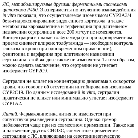
ЛС, метаболизируемые другими ферментными системами
цитохрома Р450.
Эксперименты по изучению взаимодействия
in vitro
показали, что осуществляемое изоэнзимом CYP3A3/4
бета-гидроксилирование эндогенного кортизола, а также
метаболизм карбамазепина и терфенадина при длительном
назначении сертралина в дозе 200 мг/сут не изменяются.
Концентрация в плазме толбутамида (но при одновременном
приеме снижает клиренс толбутамида — необходим контроль
глюкозы в крови при одновременном применении),
фенитоина и варфарина при длительном назначении
сертралина в той же дозе также не изменяется. Таким образом,
можно сделать заключение, что сертралин не угнетает
изофермент CYP2С9.
Сертралин не влияет на концентрацию диазепама в сыворотке
крови, что говорит об отсутствии ингибирования изоэнзима
CYP2С19. По данным исследований
in vitro
, сертралин
практически не влияет или минимально угнетает изофермент
CYP1A2.
Литий.
Фармакокинетика лития не изменяется при
сопутствующем введении сертралина. Однако тремор
наблюдается чаще при их совместном применении. Также как
и назначение других СИОЗС, совместное применение
сертралина с ЛС, влияющими на серотонинергическую