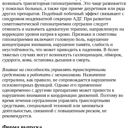
возникать транзиторная гипонатриемия. Это чаще развивается
у пожилых больных, а также при приеме диуретиков или ряда
других препаратов. Подобный побочный эффект связывают с
синдромом неадекватной секреции АДГ. При развитии
симптоматической гипонатриемии сертралин следует
отменить и назначить адекватную терапию, направленную на
коррекцию уровня натрия в крови. Признаки и симптомы
гипонатриемии включают головную боль, нарушение
концентрации внимания, нарушение памяти, слабость и
неустойчивость, что может приводить к падениям. В более
тяжелых случаях могут возникнуть галлюцинации, обморок,
судороги, кома, остановка дыхания и смерть.
Влияние на способность управлять транспортными
средствами и работать с механизмами.
Назначение
сертралина, как правило, не сопровождается нарушением
психомоторных функций. Однако его применение
одновременно с другими препаратами может привести к
нарушению внимания и координации движений. Поэтому во
время лечения сертралином управлять транспортными
средствами, специальной техникой или заниматься
деятельностью, связанной с повышенным риском, не
рекомендуется.
Форма выпуска