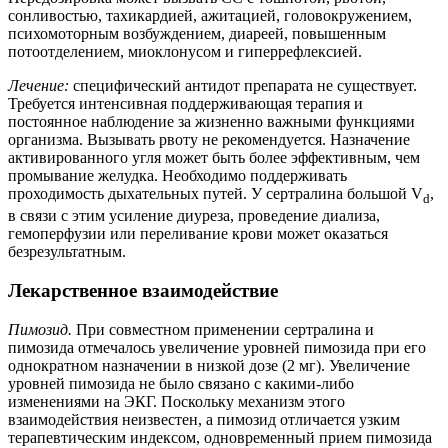
сонливостью, тахикардией, ажитацией, головокружением,
психомоторным возбуждением, диареей, повышенным
потоотделением, миоклонусом и гиперрефлексией.
Лечение:
специфический антидот препарата не существует.
Требуется интенсивная поддерживающая терапия и
постоянное наблюдение за жизненно важными функциями
организма. Вызывать рвоту не рекомендуется. Назначение
активированного угля может быть более эффективным, чем
промывание желудка. Необходимо поддерживать
проходимость дыхательных путей. У сертралина большой V
,
d
в связи с этим усиление диуреза, проведение диализа,
гемоперфузии или переливание крови может оказаться
безрезультатным.
Лекарственное взаимодействие
Пимозид.
При совместном применении сертралина и
пимозида отмечалось увеличение уровней пимозида при его
однократном назначении в низкой дозе (2 мг). Увеличение
уровней пимозида не было связано с какими-либо
изменениями на ЭКГ. Поскольку механизм этого
взаимодействия неизвестен, а пимозид отличается узким
терапевтическим индексом, одновременный прием пимозида