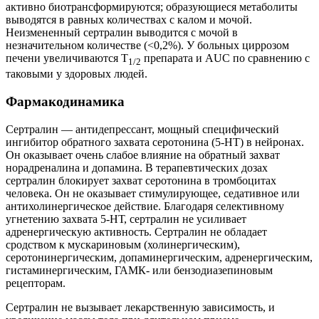
активно биотрансформируются; образующиеся метаболиты
выводятся в равных количествах с калом и мочой.
Неизмененный сертралин выводится с мочой в
незначительном количестве (<0,2%). У больных циррозом
печени увеличиваются T
препарата и AUC по сравнению с
1/2
таковыми у здоровых людей.
Фармакодинамика
Сертралин — антидепрессант, мощный специфический
ингибитор обратного захвата серотонина (5-НТ) в нейронах.
Он оказывает очень слабое влияние на обратный захват
норадреналина и допамина. В терапевтических дозах
сертралин блокирует захват серотонина в тромбоцитах
человека. Он не оказывает стимулирующее, седативное или
антихолинергическое действие. Благодаря селективному
угнетению захвата 5-НТ, сертралин не усиливает
адренергическую активность. Сертралин не обладает
сродством к мускариновым (холинергическим),
серотонинергическим, допаминергическим, адренергическим,
гистаминергическим, ГАМК- или бензодиазепиновым
рецепторам.
Сертралин не вызывает лекарственную зависимость, и