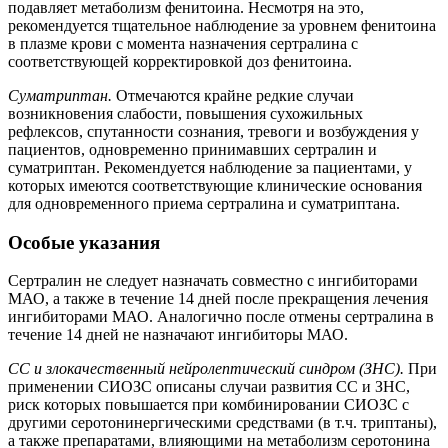
подавляет метаболизм фенитоина. Несмотря на это,
рекомендуется тщательное наблюдение за уровнем фенитоина
в плазме крови с момента назначения сертралина с
соответствующей корректировкой доз фенитоина.
Суматриптан.
Отмечаются крайне редкие случаи
возникновения слабости, повышения сухожильных
рефлексов, спутанности сознания, тревоги и возбуждения у
пациентов, одновременно принимавших сертралин и
суматриптан. Рекомендуется наблюдение за пациентами, у
которых имеются соответствующие клинические основания
для одновременного приема сертралина и суматриптана.
Особые указания
Сертралин не следует назначать совместно с ингибиторами
МАО, а также в течение 14 дней после прекращения лечения
ингибиторами МАО. Аналогично после отмены сертралина в
течение 14 дней не назначают ингибиторы МАО.
СС и злокачественный нейролептический синдром (ЗНС).
При
применении СИОЗС описаны случаи развития СС и ЗНС,
риск которых повышается при комбинировании СИОЗС с
другими серотонинергическими средствами (в т.ч. триптаны),
а также препаратами, влияющими на метаболизм серотонина