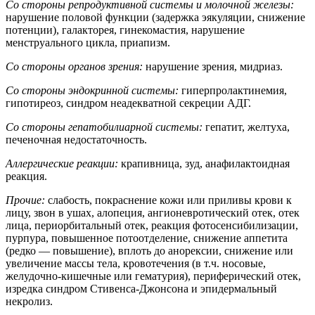
Со стороны репродуктивной системы и молочной железы:
нарушение половой функции (задержка эякуляции, снижение
потенции), галакторея, гинекомастия, нарушение
менструального цикла, приапизм.
Со стороны органов зрения:
нарушение зрения, мидриаз.
Со стороны эндокринной системы:
гиперпролактинемия,
гипотиреоз, синдром неадекватной секреции АДГ.
Со стороны гепатобилиарной системы:
гепатит, желтуха,
печеночная недостаточность.
Аллергические реакции:
крапивница, зуд, анафилактоидная
реакция.
Прочие:
слабость, покраснение кожи или приливы крови к
лицу, звон в ушах, алопеция, ангионевротический отек, отек
лица, периорбитальный отек, реакция фотосенсибилизации,
пурпура, повышенное потоотделение, снижение аппетита
(редко — повышение), вплоть до анорексии, снижение или
увеличение массы тела, кровотечения (в т.ч. носовые,
желудочно-кишечные или гематурия), периферический отек,
изредка синдром Стивенса-Джонсона и эпидермальный
некролиз.