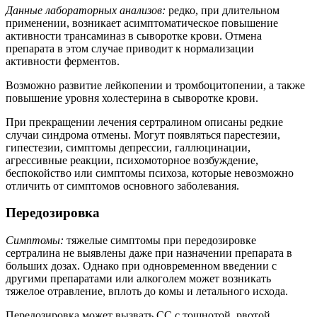
Данные лабораторных анализов:
редко, при длительном
применении, возникает асимптоматическое повышение
активности трансаминаз в сыворотке крови. Отмена
препарата в этом случае приводит к нормализации
активности ферментов.
Возможно развитие лейкопении и тромбоцитопении, а также
повышение уровня холестерина в сыворотке крови.
При прекращении лечения сертралином описаны редкие
случаи синдрома отмены. Могут появляться парестезии,
гипестезии, симптомы депрессии, галлюцинации,
агрессивные реакции, психомоторное возбуждение,
беспокойство или симптомы психоза, которые невозможно
отличить от симптомов основного заболевания.
Передозировка
Симптомы:
тяжелые симптомы при передозировке
сертралина не выявлены даже при назначении препарата в
больших дозах. Однако при одновременном введении с
другими препаратами или алкоголем может возникать
тяжелое отравление, вплоть до комы и летального исхода.
Передозировка может вызвать СС с тошнотой, рвотой,