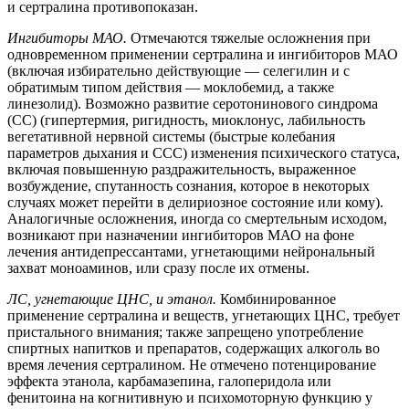
и сертралина противопоказан.
Ингибиторы МАО.
Отмечаются тяжелые осложнения при
одновременном применении сертралина и ингибиторов МАО
(включая избирательно действующие — селегилин и с
обратимым типом действия — моклобемид, а также
линезолид). Возможно развитие серотонинового синдрома
(СС) (гипертермия, ригидность, миоклонус, лабильность
вегетативной нервной системы (быстрые колебания
параметров дыхания и ССС) изменения психического статуса,
включая повышенную раздражительность, выраженное
возбуждение, спутанность сознания, которое в некоторых
случаях может перейти в делириозное состояние или кому).
Аналогичные осложнения, иногда со смертельным исходом,
возникают при назначении ингибиторов МАО на фоне
лечения антидепрессантами, угнетающими нейрональный
захват моноаминов, или сразу после их отмены.
ЛC, угнетающие ЦНС, и этанол.
Комбинированное
применение сертралина и веществ, угнетающих ЦНС, требует
пристального внимания; также запрещено употребление
спиртных напитков и препаратов, содержащих алкоголь во
время лечения сертралином. Не отмечено потенцирование
эффекта этанола, карбамазепина, галоперидола или
фенитоина на когнитивную и психомоторную функцию у