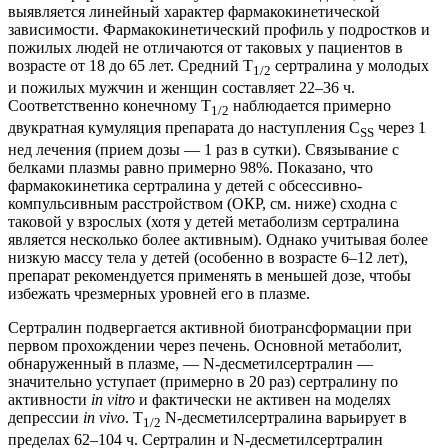
выявляется линейный характер фармакокинетической
зависимости. Фармакокинетический профиль у подростков и
пожилых людей не отличаются от таковых у пациентов в
возрасте от 18 до 65 лет. Средний T
сертралина у молодых
1/2
и пожилых мужчин и женщин составляет 22–36 ч.
Соответственно конечному T
наблюдается примерно
1/2
двукратная кумуляция препарата до наступления C
через 1
SS
нед лечения (прием дозы — 1 раз в сутки). Связывание с
белками плазмы равно примерно 98%. Показано, что
фармакокинетика сертралина у детей с обсессивно-
компульсивным расстройством (ОКР, см. ниже) сходна с
таковой у взрослых (хотя у детей метаболизм сертралина
является несколько более активным). Однако учитывая более
низкую массу тела у детей (особенно в возрасте 6–12 лет),
препарат рекомендуется применять в меньшей дозе, чтобы
избежать чрезмерных уровней его в плазме.
Сертралин подвергается активной биотрансформации при
первом прохождении через печень. Основной метаболит,
обнаруженный в плазме, — N-десметилсертралин —
значительно уступает (примерно в 20 раз) сертралину по
активности
in vitro
и фактически не активен на моделях
депрессии
in vivo
. T
N-десметилсертралина варьирует в
1/2
пределах 62–104 ч. Сертралин и N-десметилсертралин