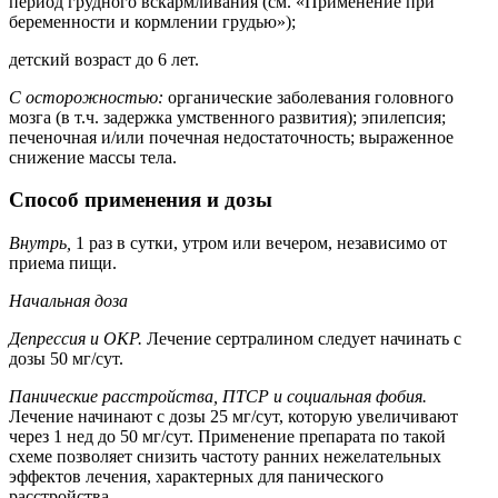
период грудного вскармливания (см. «Применение при
беременности и кормлении грудью»);
детский возраст до 6 лет.
С осторожностью:
органические заболевания головного
мозга (в т.ч. задержка умственного развития); эпилепсия;
печеночная и/или почечная недостаточность; выраженное
снижение массы тела.
Способ применения и дозы
Внутрь,
1 раз в сутки, утром или вечером, независимо от
приема пищи.
Начальная доза
Депрессия и ОКР.
Лечение сертралином следует начинать с
дозы 50 мг/сут.
Панические расстройства, ПТСР и социальная фобия.
Лечение начинают с дозы 25 мг/сут, которую увеличивают
через 1 нед до 50 мг/сут. Применение препарата по такой
схеме позволяет снизить частоту ранних нежелательных
эффектов лечения, характерных для панического
расстройства.