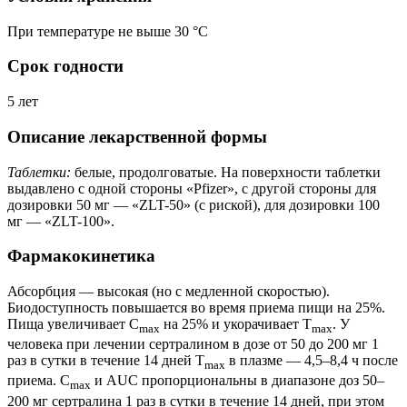
При температуре не выше 30 °C
Срок годности
5 лет
Описание лекарственной формы
Таблетки:
белые, продолговатые. На поверхности таблетки
выдавлено с одной стороны «Pfizer», с другой стороны для
дозировки 50 мг — «ZLT-50» (с риской), для дозировки 100
мг — «ZLT-100».
Фармакокинетика
Абсорбция — высокая (но с медленной скоростью).
Биодоступность повышается во время приема пищи на 25%.
Пища увеличивает C
на 25% и укорачивает T
. У
max
max
человека при лечении сертралином в дозе от 50 до 200 мг 1
раз в сутки в течение 14 дней T
в плазме — 4,5–8,4 ч после
max
приема. C
и AUC пропорциональны в диапазоне доз 50–
max
200 мг сертралина 1 раз в сутки в течение 14 дней, при этом