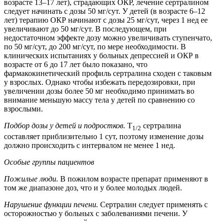
возрасте 13–17 лет), страдающих ОКР, лечение сертралином
следует начинать с дозы 50 мг/сут. У детей (в возрасте 6–12
лет) терапию ОКР начинают с дозы 25 мг/сут, через 1 нед ее
увеличивают до 50 мг/сут. В последующем, при
недостаточном эффекте дозу можно увеличивать ступенчато,
по 50 мг/сут, до 200 мг/сут, по мере необходимости. В
клинических испытаниях у больных депрессией и ОКР в
возрасте от 6 до 17 лет было показано, что
фармакокинетический профиль сертралина сходен с таковым
у взрослых. Однако чтобы избежать передозировки, при
увеличении дозы более 50 мг необходимо принимать во
внимание меньшую массу тела у детей по сравнению со
взрослыми.
Подбор дозы у детей и подростков.
T
сертралина
1/2
составляет приблизительно 1 сут, поэтому изменение дозы
должно происходить с интервалом не менее 1 нед.
Особые группы пациентов
Пожилые люди.
В пожилом возрасте препарат применяют в
том же диапазоне доз, что и у более молодых людей.
Нарушение функции печени.
Сертралин следует применять с
осторожностью у больных с заболеваниями печени. У