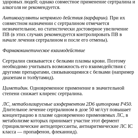
здоровых людей; однако совместное применение сертралина и
алкоголя не рекомендуется.
Антикоагулянты непрямого действия (варфарин).
При их
совместном назначении с сертралином отмечается
незначительное, но статистически достоверное увеличение
ПВ (в этих случаях рекомендуется контролировать ПВ в
начале лечения сертралином и после его отмены).
Фармакокинетическое взаимодействие
Сертралин связывается с белками плазмы крови. Поэтому
необходимо учитывать возможность его взаимодействия с
другими препаратами, связывающимися с белками (например
диазепам и толбутамид).
Циметидин.
Одновременное применение в значительной
степени снижает клиренс сертралина.
ЛС, метаболизируемые изоферментом 2D6 цитохрома Р450.
Длительное лечение сертралином в дозе 50 мг/сут повышает
концентрацию в плазме одновременно применяемых ЛС, в
метаболизме которых принимает участие этот фермент
(трициклические антидепрессанты, антиаритмические ЛС IС
класса — пропафенон, флекаинид).