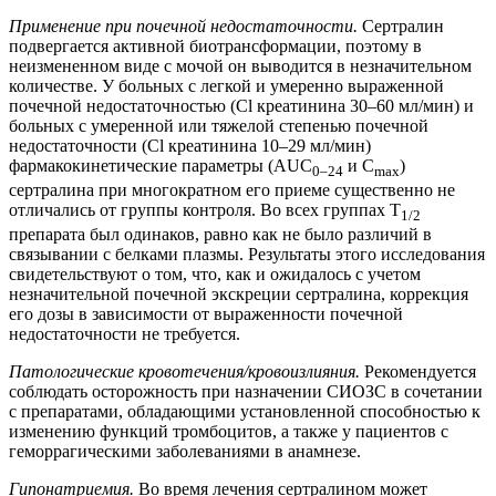
Применение при почечной недостаточности.
Сертралин
подвергается активной биотрансформации, поэтому в
неизмененном виде с мочой он выводится в незначительном
количестве. У больных с легкой и умеренно выраженной
почечной недостаточностью (Cl креатинина 30–60 мл/мин) и
больных с умеренной или тяжелой степенью почечной
недостаточности (Cl креатинина 10–29 мл/мин)
фармакокинетические параметры (AUC
и C
)
0–24
max
сертралина при многократном его приеме существенно не
отличались от группы контроля. Во всех группах T
1/2
препарата был одинаков, равно как не было различий в
связывании с белками плазмы. Результаты этого исследования
свидетельствуют о том, что, как и ожидалось с учетом
незначительной почечной экскреции сертралина, коррекция
его дозы в зависимости от выраженности почечной
недостаточности не требуется.
Патологические кровотечения/кровоизлияния.
Рекомендуется
соблюдать осторожность при назначении СИОЗС в сочетании
с препаратами, обладающими установленной способностью к
изменению функций тромбоцитов, а также у пациентов с
геморрагическими заболеваниями в анамнезе.
Гипонатриемия.
Во время лечения сертралином может