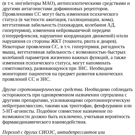
(в т.ч. ингибиторы МАО), антипсихотическими средствами и
другими антагонистами дофаминовых рецепторов.
Проявлениями СС могут быть изменения психического
статуса (в частности ажитация, галлюцинации, кома),
вегетативная лабильность (тахикардия, колебания АД,
гипертермия), изменения нейромышечной передачи
(гиперрефлексия, нарушение координации движений) и/или
нарушения со стороны ЖКТ (тошнота, рвота и диарея).
Некоторые проявления СС, в т.ч. гипертермия, ригидность
мышц, вегетативная лабильность с возможностью быстрых
колебаний параметров жизненно важных функций, а также
изменения психического статуса, могут напоминать
симптоматику, развивающуюся при ЗНС. Необходим
мониторинг пациентов на предмет развития клинических
проявлений СС и ЗНС.
Другие серотонинергические средства.
Необходимо соблюдать
осторожность при одновременном назначении сертралина с
другими препаратами, усиливающими cеротонинергическую
нейротрансмиссию, такими как триптофан, фенфлурамин или
5-НТ-агонисты. Подобное совместное назначение по
возможности должно быть исключено, учитывая вероятность
фармакодинамического взаимодействия.
Переход с других СИОЗС, антидепрессантов или