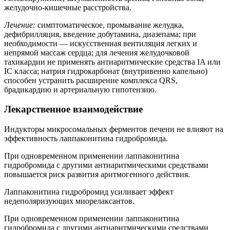
желудочно-кишечные расстройства.
Лечение:
симптоматическое, промывание желудка,
дефибрилляция, введение добутамина, диазепама; при
необходимости — искусственная вентиляция легких и
непрямой массаж сердца; для лечения желудочковой
тахикардии не применять антиаритмические средства IA или
IC класса; натрия гидрокарбонат (внутривенно капельно)
способен устранить расширение комплекса QRS,
брадикардию и артериальную гипотензию.
Лекарственное взаимодействие
Индукторы микросомальных ферментов печени не влияют на
эффективность лаппаконитина гидробромида.
При одновременном применении лаппаконитина
гидробромида с другими антиаритмическими средствами
повышается риск развития аритмогенного действия.
Лаппаконитина гидробромид усиливает эффект
недеполяризующих миорелаксантов.
При одновременном применении лаппаконитина
гидробромида с другими антиаритмическими средствами