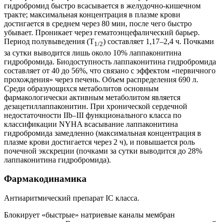
гидробромид быстро всасывается в желудочно-кишечном
тракте; максимальная концентрация в плазме крови
достигается в среднем через 80 мин, после чего быстро
убывает. Проникает через гематоэнцефалический барьер.
Период полувыведения (T
) составляет 1,17–2,4 ч. Почками
1/2
за сутки выводится лишь около 10% лаппаконитина
гидробромида. Биодоступность лаппаконитина гидробромида
составляет от 40 до 56%, что связано с эффектом «первичного
прохождения» через печень. Объем распределения 690 л.
Среди образующихся метаболитов основным
фармакологически активным метаболитом является
дезацетиллаппаконитин. При хронической сердечной
недостаточности IIb–III функционального класса по
классификации NYHA всасывание лаппаконитина
гидробромида замедленно (максимальная концентрация в
плазме крови достигается через 2 ч), и повышается роль
почечной экскреции (почками за сутки выводится до 28%
лаппаконитина гидробромида).
Фармакодинамика
Антиаритмический препарат IC класса.
Блокирует «быстрые» натриевые каналы мембран