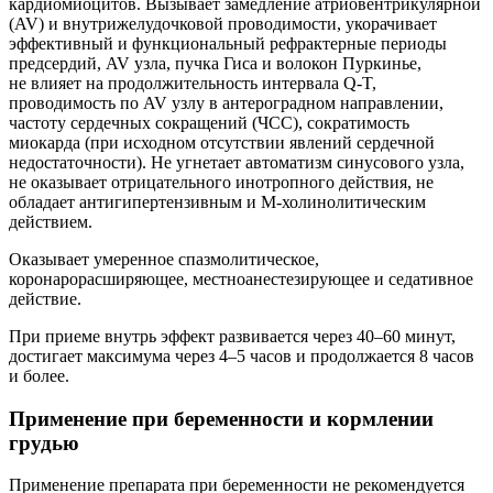
кардиомиоцитов. Вызывает замедление атриовентрикулярной
(AV) и внутрижелудочковой проводимости, укорачивает
эффективный и функциональный рефрактерные периоды
предсердий, AV узла, пучка Гиса и волокон Пуркинье,
не влияет на продолжительность интервала Q-T,
проводимость по AV узлу в антероградном направлении,
частоту сердечных сокращений (ЧСС), сократимость
миокарда (при исходном отсутствии явлений сердечной
недостаточности). Не угнетает автоматизм синусового узла,
не оказывает отрицательного инотропного действия, не
обладает антигипертензивным и М‑холинолитическим
действием.
Оказывает умеренное спазмолитическое,
коронарорасширяющее, местноанестезирующее и седативное
действие.
При приеме внутрь эффект развивается через 40–60 минут,
достигает максимума через 4–5 часов и продолжается 8 часов
и более.
Применение при беременности и кормлении
грудью
Применение препарата при беременности не рекомендуется