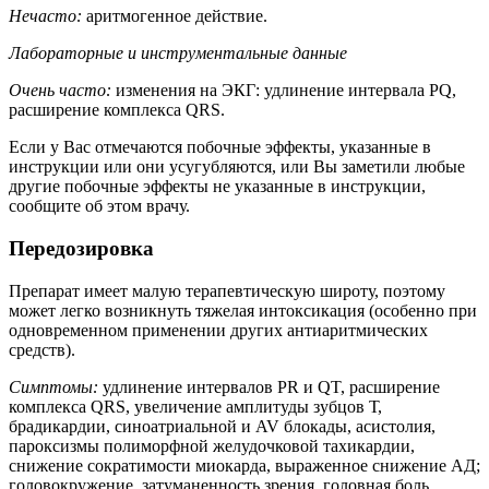
Нечасто:
аритмогенное действие.
Лабораторные и инструментальные данные
Очень часто:
изменения на ЭКГ: удлинение интервала PQ,
расширение комплекса QRS.
Если у Вас отмечаются побочные эффекты, указанные в
инструкции или они усугубляются, или Вы заметили любые
другие побочные эффекты не указанные в инструкции,
сообщите об этом врачу.
Передозировка
Препарат имеет малую терапевтическую широту, поэтому
может легко возникнуть тяжелая интоксикация (особенно при
одновременном применении других антиаритмических
средств).
Симптомы:
удлинение интервалов PR и QT, расширение
комплекса QRS, увеличение амплитуды зубцов Т,
брадикардии, синоатриальной и AV блокады, асистолия,
пароксизмы полиморфной желудочковой тахикардии,
снижение сократимости миокарда, выраженное снижение АД;
головокружение, затуманенность зрения, головная боль,