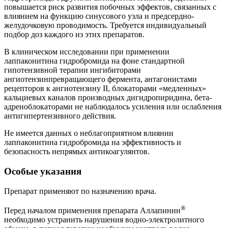
повышается риск развития побочных эффектов, связанных с
влиянием на функцию синусового узла и предсердно-
желудочковую проводимость. Требуется индивидуальный
подбор доз каждого из этих препаратов.
В клиническом исследовании при применении
лаппаконитина гидробромида на фоне стандартной
гипотензивной терапии ингибиторами
ангиотензинпревращающего фермента, антагонистами
рецепторов к ангиотензину II, блокаторами «медленных»
кальциевых каналов производных дигидропиридина, бета-
адреноблокаторами не наблюдалось усиления или ослабления
антигипертензивного действия.
Не имеется данных о неблагоприятном влиянии
лаппаконитина гидробромида на эффективность и
безопасность непрямых антикоагулянтов.
Особые указания
Препарат применяют по назначению врача.
®
Перед началом применения препарата Аллапинин
необходимо устранить нарушения водно-электролитного