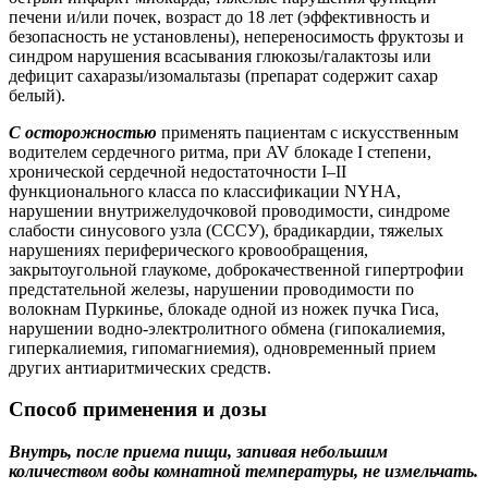
печени и/или почек, возраст до 18 лет (эффективность и
безопасность не установлены), непереносимость фруктозы и
синдром нарушения всасывания глюкозы/галактозы или
дефицит сахаразы/изомальтазы (препарат содержит сахар
белый).
С осторожностью
применять пациентам с искусственным
водителем сердечного ритма, при AV блокаде I степени,
хронической сердечной недостаточности I–II
функционального класса по классификации NYHA,
нарушении внутрижелудочковой проводимости, синдроме
слабости синусового узла (СССУ), брадикардии, тяжелых
нарушениях периферического кровообращения,
закрытоугольной глаукоме, доброкачественной гипертрофии
предстательной железы, нарушении проводимости по
волокнам Пуркинье, блокаде одной из ножек пучка Гиса,
нарушении водно-электролитного обмена (гипокалиемия,
гиперкалиемия, гипомагниемия), одновременный прием
других антиаритмических средств.
Способ применения и дозы
Внутрь, после приема пищи, запивая небольшим
количеством воды комнатной температуры, не измельчать.