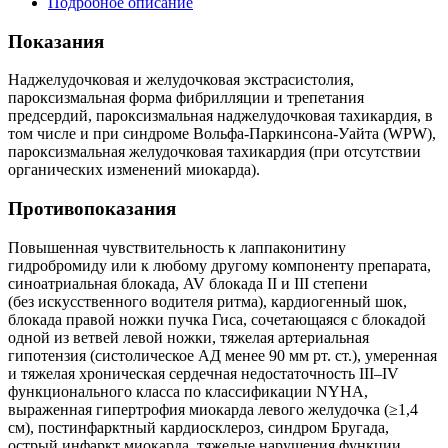
Подробное описание
Показания
Наджелудочковая и желудочковая экстрасистолия,
пароксизмальная форма фибрилляции и трепетания
предсердий, пароксизмальная наджелудочковая тахикардия, в
том числе и при синдроме Вольфа-Паркинсона-Уайта (WPW),
пароксизмальная желудочковая тахикардия (при отсутствии
органических изменений миокарда).
Противопоказания
Повышенная чувствительность к лаппаконитину
гидробромиду или к любому другому компоненту препарата,
синоатриальная блокада, AV блокада II и III степени
(без искусственного водителя ритма), кардиогенный шок,
блокада правой ножки пучка Гиса, сочетающаяся с блокадой
одной из ветвей левой ножки, тяжелая артериальная
гипотензия (систолическое АД менее 90 мм рт. ст.), умеренная
и тяжелая хроническая сердечная недостаточность III–IV
функционального класса по классификации NYHA,
выраженная гипертрофия миокарда левого желудочка (≥1,4
см), постинфарктный кардиосклероз, синдром Бругада,
острый инфаркт миокарда, тяжелые нарушения функции