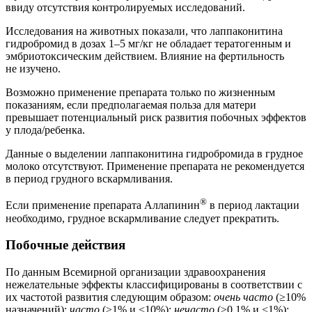
ввиду отсутствия контролируемых исследований.
Исследования на животных показали, что лаппаконитина
гидробромид в дозах 1–5 мг/кг не обладает тератогенным и
эмбриотоксическим действием. Влияние на фертильность
не изучено.
Возможно применение препарата только по жизненным
показаниям, если предполагаемая польза для матери
превышает потенциальный риск развития побочных эффектов
у плода/ребенка.
Данные о выделении лаппаконитина гидробромида в грудное
молоко отсутствуют. Применение препарата не рекомендуется
в период грудного вскармливания.
®
Если применение препарата Аллапинин
в период лактации
необходимо, грудное вскармливание следует прекратить.
Побочные действия
По данным Всемирной организации здравоохранения
нежелательные эффекты классифицированы в соответствии с
их частотой развития следующим образом:
очень часто
(≥10%
назначений);
часто
(≥1% и <10%);
нечасто
(≥0,1% и <1%);