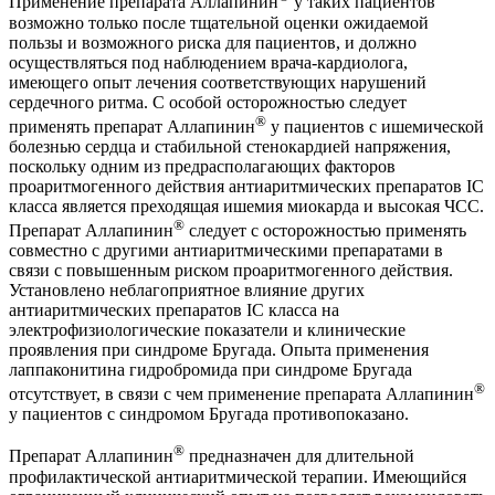
Применение препарата Аллапинин
у таких пациентов
возможно только после тщательной оценки ожидаемой
пользы и возможного риска для пациентов, и должно
осуществляться под наблюдением врача-кардиолога,
имеющего опыт лечения соответствующих нарушений
сердечного ритма. С особой осторожностью следует
®
применять препарат Аллапинин
у пациентов с ишемической
болезнью сердца и стабильной стенокардией напряжения,
поскольку одним из предрасполагающих факторов
проаритмогенного действия антиаритмических препаратов IC
класса является преходящая ишемия миокарда и высокая ЧСС.
®
Препарат Аллапинин
следует с осторожностью применять
совместно с другими антиаритмическими препаратами в
связи с повышенным риском проаритмогенного действия.
Установлено неблагоприятное влияние других
антиаритмических препаратов IC класса на
электрофизиологические показатели и клинические
проявления при синдроме Бругада. Опыта применения
лаппаконитина гидробромида при синдроме Бругада
®
отсутствует, в связи с чем применение препарата Аллапинин
у пациентов с синдромом Бругада противопоказано.
®
Препарат Аллапинин
предназначен для длительной
профилактической антиаритмической терапии. Имеющийся