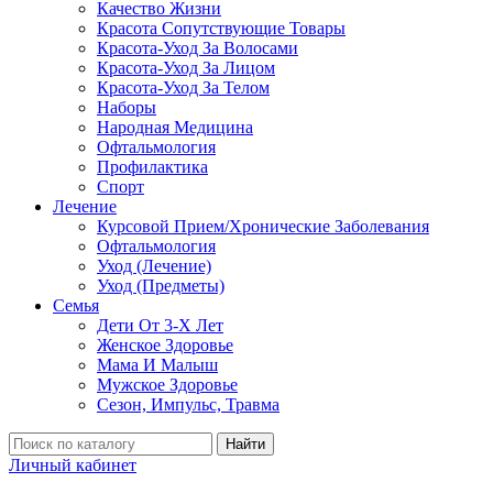
Качество Жизни
Красота Сопутствующие Товары
Красота-Уход За Волосами
Красота-Уход За Лицом
Красота-Уход За Телом
Наборы
Народная Медицина
Офтальмология
Профилактика
Спорт
Лечение
Курсовой Прием/Хронические Заболевания
Офтальмология
Уход (Лечение)
Уход (Предметы)
Семья
Дети От 3-Х Лет
Женское Здоровье
Мама И Малыш
Мужское Здоровье
Сезон, Импульс, Травма
Найти
Личный кабинет