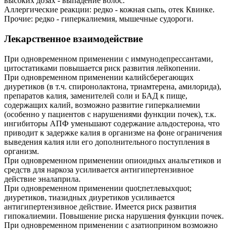
высоких дозах - выпадение волос.
Аллергические реакции: редко - кожная сыпь, отек Квинке.
Прочие: редко - гиперкалиемия, мышечные судороги.
Лекарственное взаимодействие
При одновременном применении с иммунодепрессантами,
цитостатиками повышается риск развития лейкопении.
При одновременном применении калийсберегающих
диуретиков (в т.ч. спиронолактона, триамтерена, амилорида),
препаратов калия, заменителей соли и БАД к пище,
содержащих калий, возможно развитие гиперкалиемии
(особенно у пациентов с нарушениями функции почек), т.к.
ингибиторы АПФ уменьшают содержание альдостерона, что
приводит к задержке калия в организме на фоне ограничения
выведения калия или его дополнительного поступления в
организм.
При одновременном применении опиоидных анальгетиков и
средств для наркоза усиливается антигипертензивное
действие эналаприла.
При одновременном применении quot;петлевыхquot;
диуретиков, тиазидных диуретиков усиливается
антигипертензивное действие. Имеется риск развития
гипокалиемии. Повышение риска нарушения функции почек.
При одновременном применении с азатиоприном возможно