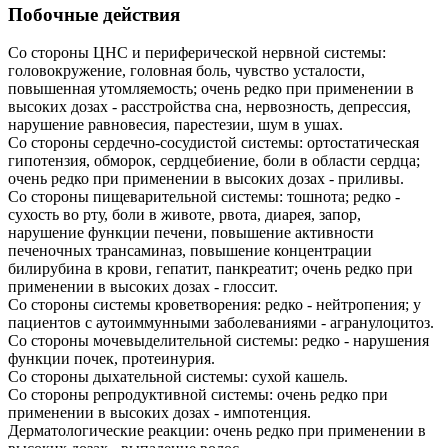
Побочные действия
Со стороны ЦНС и периферической нервной системы:
головокружение, головная боль, чувство усталости,
повышенная утомляемость; очень редко при применении в
высоких дозах - расстройства сна, нервозность, депрессия,
нарушение равновесия, парестезии, шум в ушах.
Со стороны сердечно-сосудистой системы: ортостатическая
гипотензия, обморок, сердцебиение, боли в области сердца;
очень редко при применении в высоких дозах - приливы.
Со стороны пищеварительной системы: тошнота; редко -
сухость во рту, боли в животе, рвота, диарея, запор,
нарушение функции печени, повышение активности
печеночных трансаминаз, повышение концентрации
билирубина в крови, гепатит, панкреатит; очень редко при
применении в высоких дозах - глоссит.
Со стороны системы кроветворения: редко - нейтропения; у
пациентов с аутоиммунными заболеваниями - агранулоцитоз.
Со стороны мочевыделительной системы: редко - нарушения
функции почек, протеинурия.
Со стороны дыхательной системы: сухой кашель.
Со стороны репродуктивной системы: очень редко при
применении в высоких дозах - импотенция.
Дерматологические реакции: очень редко при применении в