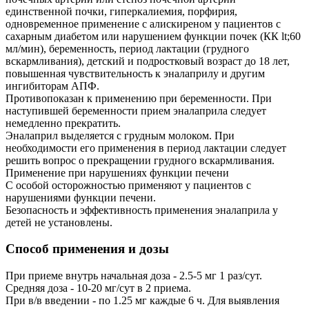
единственной почки, гиперкалиемия, порфирия,
одновременное применение с алискиреном у пациентов с
сахарным диабетом или нарушением функции почек (КК lt;60
мл/мин), беременность, период лактации (грудного
вскармливания), детский и подростковый возраст до 18 лет,
повышенная чувствительность к эналаприлу и другим
ингибиторам АПФ.
Противопоказан к применению при беременности. При
наступившей беременности прием эналаприла следует
немедленно прекратить.
Эналаприл выделяется с грудным молоком. При
необходимости его применения в период лактации следует
решить вопрос о прекращении грудного вскармливания.
Применение при нарушениях функции печени
С особой осторожностью применяют у пациентов с
нарушениями функции печени.
Безопасность и эффективность применения эналаприла у
детей не установлены.
Способ применения и дозы
При приеме внутрь начальная доза - 2.5-5 мг 1 раз/сут.
Средняя доза - 10-20 мг/сут в 2 приема.
При в/в введении - по 1.25 мг каждые 6 ч. Для выявления