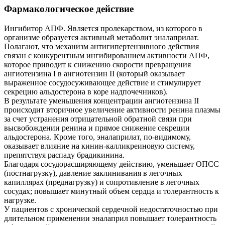
Фармакологическое действие
Ингибитор АПФ. Является пролекарством, из которого в
организме образуется активный метаболит эналаприлат.
Полагают, что механизм антигипертензивного действия
связан с конкурентным ингибированием активности АПФ,
которое приводит к снижению скорости превращения
ангиотензина I в ангиотензин II (который оказывает
выраженное сосудосуживающее действие и стимулирует
секрецию альдостерона в коре надпочечников).
В результате уменьшения концентрации ангиотензина II
происходит вторичное увеличение активности ренина плазмы
за счет устранения отрицательной обратной связи при
высвобождении ренина и прямое снижение секреции
альдостерона. Кроме того, эналаприлат, по-видимому,
оказывает влияние на кинин-калликреиновую систему,
препятствуя распаду брадикинина.
Благодаря сосудорасширяющему действию, уменьшает ОПСС
(постнагрузку), давление заклинивания в легочных
капиллярах (преднагрузку) и сопротивление в легочных
сосудах; повышает минутный объем сердца и толерантность к
нагрузке.
У пациентов с хронической сердечной недостаточностью при
длительном применении эналаприл повышает толерантность