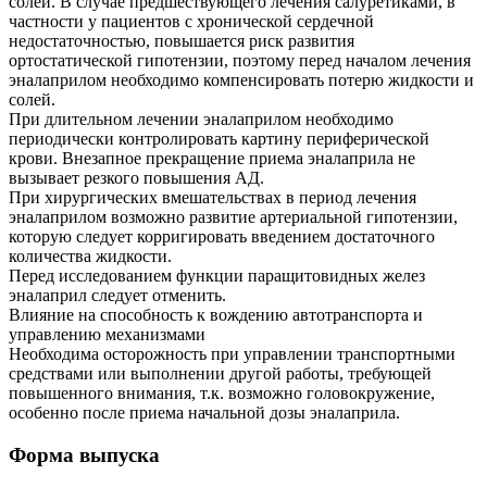
солей. В случае предшествующего лечения салуретиками, в
частности у пациентов с хронической сердечной
недостаточностью, повышается риск развития
ортостатической гипотензии, поэтому перед началом лечения
эналаприлом необходимо компенсировать потерю жидкости и
солей.
При длительном лечении эналаприлом необходимо
периодически контролировать картину периферической
крови. Внезапное прекращение приема эналаприла не
вызывает резкого повышения АД.
При хирургических вмешательствах в период лечения
эналаприлом возможно развитие артериальной гипотензии,
которую следует корригировать введением достаточного
количества жидкости.
Перед исследованием функции паращитовидных желез
эналаприл следует отменить.
Влияние на способность к вождению автотранспорта и
управлению механизмами
Необходима осторожность при управлении транспортными
средствами или выполнении другой работы, требующей
повышенного внимания, т.к. возможно головокружение,
особенно после приема начальной дозы эналаприла.
Форма выпуска