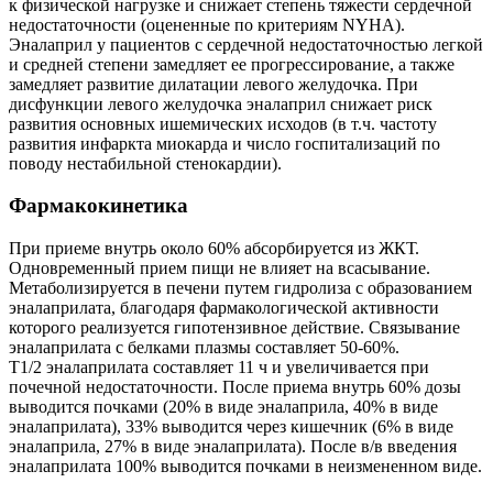
к физической нагрузке и снижает степень тяжести сердечной
недостаточности (оцененные по критериям NYHA).
Эналаприл у пациентов с сердечной недостаточностью легкой
и средней степени замедляет ее прогрессирование, а также
замедляет развитие дилатации левого желудочка. При
дисфункции левого желудочка эналаприл снижает риск
развития основных ишемических исходов (в т.ч. частоту
развития инфаркта миокарда и число госпитализаций по
поводу нестабильной стенокардии).
Фармакокинетика
При приеме внутрь около 60% абсорбируется из ЖКТ.
Одновременный прием пищи не влияет на всасывание.
Метаболизируется в печени путем гидролиза с образованием
эналаприлата, благодаря фармакологической активности
которого реализуется гипотензивное действие. Связывание
эналаприлата с белками плазмы составляет 50-60%.
T1/2 эналаприлата составляет 11 ч и увеличивается при
почечной недостаточности. После приема внутрь 60% дозы
выводится почками (20% в виде эналаприла, 40% в виде
эналаприлата), 33% выводится через кишечник (6% в виде
эналаприла, 27% в виде эналаприлата). После в/в введения
эналаприлата 100% выводится почками в неизмененном виде.