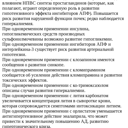
влиянием НПВС синтеза простагландинов (которые, как
полагают, играют определенную роль в развитии
гипотензивного эффекта ингибиторов АПФ). Повышается
риск развития нарушений функции почек; редко наблюдается
гиперкалиемия.
При одновременном применении инсулина,
гипогликемических средств производных
сульфонилмочевины возможно развитие гипогликемии.
При одновременном применении ингибиторов АПФ и
интерлейкина-3 существует риск развития артериальной
гипотензии.
При одновременном применении с клозапином имеются
сообщения о развитии синкопе.
При одновременном применении с кломипрамином
сообщается об усилении действия кломипрамина и развитии
токсических эффектов.
При одновременном применении с ко-тримоксазолом
описаны случаи развития гиперкалиемии.
При одновременном применении с лития карбонатом
увеличивается концентрация лития в сыворотке крови,
которая сопровождается симптомами интоксикации литием.
При одновременном применении с орлистатом уменьшается
антигипертензивное действие эналаприла, что может
привести к значительному повышению АД, развитию
гипертонического криза.