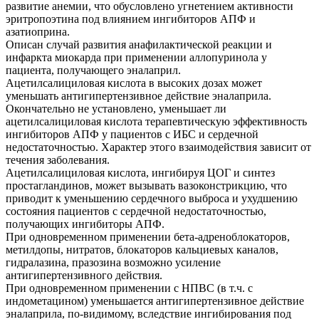
развитие анемии, что обусловлено угнетением активности
эритропоэтина под влиянием ингибиторов АПФ и
азатиоприна.
Описан случай развития анафилактической реакции и
инфаркта миокарда при применении аллопуринола у
пациента, получающего эналаприл.
Ацетилсалициловая кислота в высоких дозах может
уменьшать антигипертензивное действие эналаприла.
Окончательно не установлено, уменьшает ли
ацетилсалициловая кислота терапевтическую эффективность
ингибиторов АПФ у пациентов с ИБС и сердечной
недостаточностью. Характер этого взаимодействия зависит от
течения заболевания.
Ацетилсалициловая кислота, ингибируя ЦОГ и синтез
простагландинов, может вызывать вазоконстрикцию, что
приводит к уменьшению сердечного выброса и ухудшению
состояния пациентов с сердечной недостаточностью,
получающих ингибиторы АПФ.
При одновременном применении бета-адреноблокаторов,
метилдопы, нитратов, блокаторов кальциевых каналов,
гидралазина, празозина возможно усиление
антигипертензивного действия.
При одновременном применении с НПВС (в т.ч. с
индометацином) уменьшается антигипертензивное действие
эналаприла, по-видимому, вследствие ингибирования под