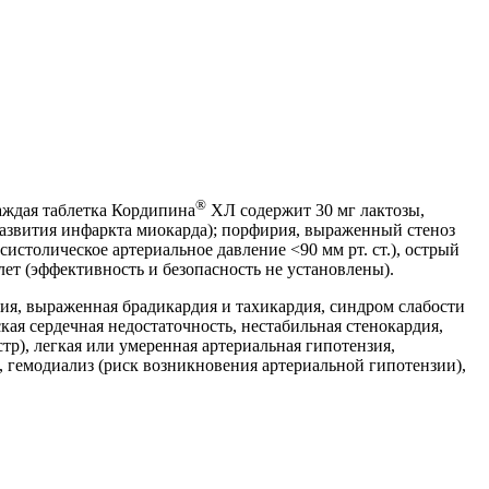
®
ждая таблетка Кордипина
ХЛ содержит 30 мг лактозы,
развития инфаркта миокарда); порфирия, выраженный стеноз
истолическое артериальное давление <90 мм рт. ст.), острый
 лет (эффективность и безопасность не установлены).
ия, выраженная брадикардия и тахикардия, синдром слабости
кая сердечная недостаточность, нестабильная стенокардия,
тр), легкая или умеренная артериальная гипотензия,
гемодиализ (риск возникновения артериальной гипотензии),