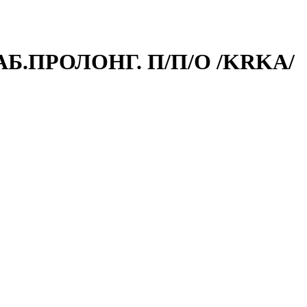
АБ.ПРОЛОНГ. П/П/О /KRKA/