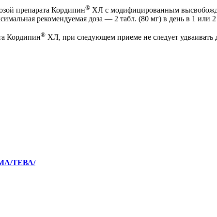
®
озой препарата Кордипин
ХЛ с модифицированным высвобожден
аксимальная рекомендуемая доза — 2 табл. (80 мг) в день в 1 или 
®
ата Кордипин
ХЛ, при следующем приеме не следует удваивать д
МА/ТЕВА/