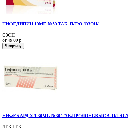
НИФЕДИПИН 10МГ. №50 ТАБ. П/П/О /ОЗОН/
ОЗОН
от 49.00 р.
В корзину
НИФЕКАРД ХЛ 30МГ. №30 ТАБ.ПРОЛОНГ.ВЫСВ. П/П/О /
ЛЕК LEK