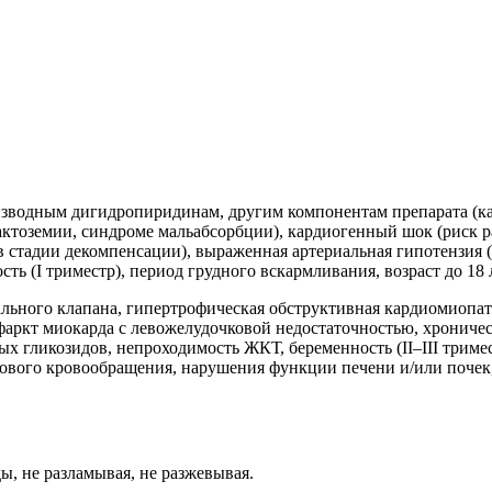
зводным дигидропиридинам, другим компонентам препарата (ка
лактоземии, синдроме мальабсорбции), кардиогенный шок (риск 
в стадии декомпенсации), выраженная артериальная гипотензия (с
сть (I триместр), период грудного вскармливания, возраст до 18
льного клапана, гипертрофическая обструктивная кардиомиопат
нфаркт миокарда с левожелудочковой недостаточностью, хроничес
х гликозидов, непроходимость ЖКТ, беременность (II–III тримес
ого кровообращения, нарушения функции печени и/или почек, 
ы, не разламывая, не разжевывая.