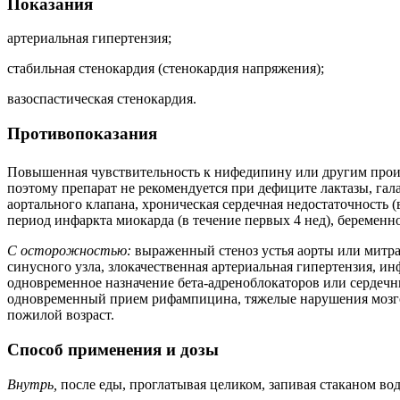
Показания
артериальная гипертензия;
стабильная стенокардия (стенокардия напряжения);
вазоспастическая стенокардия.
Противопоказания
Повышенная чувствительность к нифедипину или другим прои
поэтому препарат не рекомендуется при дефиците лактазы, га
аортального клапана, хроническая сердечная недостаточность (
период инфаркта миокарда (в течение первых 4 нед), беременно
С осторожностью:
выраженный стеноз устья аорты или митра
синусного узла, злокачественная артериальная гипертензия, и
одновременное назначение бета-адреноблокаторов или сердечны
одновременный прием рифампицина, тяжелые нарушения мозгов
пожилой возраст.
Способ применения и дозы
Внутрь,
после еды, проглатывая целиком, запивая стаканом вод