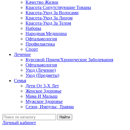
Качество Жизни
Красота Сопутствующие Товары
Красота-Уход За Волосами
Красота-Уход За Лицом
Красота-Уход За Телом
Наборы
Народная Медицина
Офтальмология
Профилактика
Спорт
Лечение
Курсовой Прием/Хронические Заболевания
Офтальмология
Уход (Лечение)
Уход (Предметы)
Семья
Дети От 3-Х Лет
Женское Здоровье
Мама И Малыш
Мужское Здоровье
Сезон, Импульс, Травма
Найти
Личный кабинет