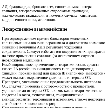
АД, брадикардия, бронхоспазм, гипогликемия, потеря
сознания, генерализованные судорожные припадки,
желудочковая тахикардия; в тяжелых случаях - симптомы
кардиогенного шока, асистолия.
Лекарственное взаимодействие
При одновременном приеме блокаторов медленных
кальциевых каналов типа верапамила и дилтиазема возможно
снижение величины АД в результате ухудшения
сократимости. Следует избегать в/в введения этих препаратов
на фоне применения соталола (за исключением случаев
неотложной медицины).
Комбинированное применение антиаритмических средств
класса I A (особенно хинидинового типа: дизопирамид,
хинидин, прокаинамид) или класса III (например, амиодарон)
может вызвать выраженное удлинение интервала QT.
Препараты, увеличивающие продолжительность интервала
QT, следует применять с осторожностью с препаратами,
удлиняющими интервал QT, такими, как антиаритмические
средства I класса, фенотиазины, трициклические
антидепрессанты, терфенадин и астемизол, а также некоторые
антибиотики хинолонового ряда.
При одновременном приеме нифедипина и других