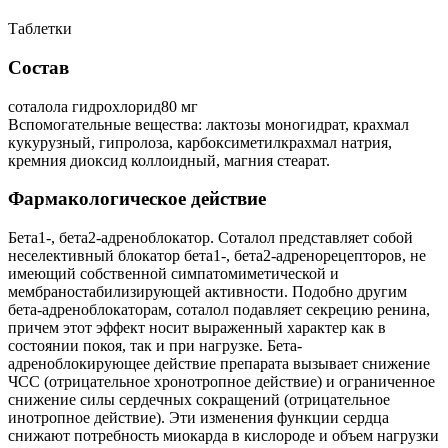
Таблетки
Состав
соталола гидрохлорид80 мг
Вспомогательные вещества: лактозы моногидрат, крахмал
кукурузный, гипролоза, карбоксиметилкрахмал натрия,
кремния диоксид коллоидный, магния стеарат.
Фармакологическое действие
Бета1-, бета2-адреноблокатор. Соталол представляет собой
неселективный блокатор бета1-, бета2-адренорецепторов, не
имеющий собственной симпатомиметической и
мембраностабилизирующей активности. Подобно другим
бета-адреноблокаторам, соталол подавляет секрецию ренина,
причем этот эффект носит выраженный характер как в
состоянии покоя, так и при нагрузке. Бета-
адреноблокирующее действие препарата вызывает снижение
ЧСС (отрицательное хронотропное действие) и ограниченное
снижение силы сердечных сокращений (отрицательное
инотропное действие). Эти изменения функции сердца
снижают потребность миокарда в кислороде и объем нагрузки