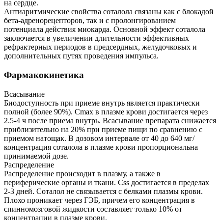
на сердце.
Антиаритмические свойства соталола связаны как с блокадой
бета-адренорецепторов, так и с пролонгированием
потенциала действия миокарда. Основной эффект соталола
заключается в увеличении длительности эффективных
рефрактерных периодов в предсердных, желудочковых и
дополнительных путях проведения импульса.
Фармакокинетика
Всасывание
Биодоступность при приеме внутрь является практически
полной (более 90%). Cmax в плазме крови достигается через
2.5-4 ч после приема внутрь. Всасывание препарата снижается
приблизительно на 20% при приеме пищи по сравнению с
приемом натощак. В дозовом интервале от 40 до 640 мг/
концентрация соталола в плазме крови пропорциональна
принимаемой дозе.
Распределение
Распределение происходит в плазму, а также в
периферические органы и ткани. Css достигается в пределах
2-3 дней. Соталол не связывается с белками плазмы крови.
Плохо проникает через ГЭБ, причем его концентрация в
спинномозговой жидкости составляет только 10% от
концентрации в плазме крови.