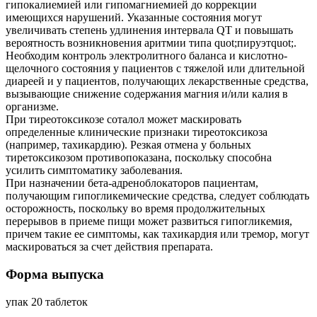
гипокалиемией или гипомагниемией до коррекции
имеющихся нарушений. Указанные состояния могут
увеличивать степень удлинения интервала QT и повышать
вероятность возникновения аритмии типа quot;пируэтquot;.
Необходим контроль электролитного баланса и кислотно-
щелочного состояния у пациентов с тяжелой или длительной
диареей и у пациентов, получающих лекарственные средства,
вызывающие снижение содержания магния и/или калия в
организме.
При тиреотоксикозе соталол может маскировать
определенные клинические признаки тиреотоксикоза
(например, тахикардию). Резкая отмена у больных
тиретоксикозом противопоказана, поскольку способна
усилить симптоматику заболевания.
При назначении бета-адреноблокаторов пациентам,
получающим гипогликемические средства, следует соблюдать
осторожность, поскольку во время продолжительных
перерывов в приеме пищи может развиться гипогликемия,
причем такие ее симптомы, как тахикардия или тремор, могут
маскироваться за счет действия препарата.
Форма выпуска
упак 20 таблеток