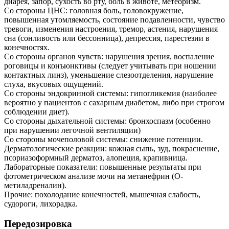
диарея, запор, сухость во рту, боль в животе, метеоризм.
Со стороны ЦНС: головная боль, головокружение,
повышенная утомляемость, состояние подавленности, чувство
тревоги, изменения настроения, тремор, астения, нарушения
сна (сонливость или бессонница), депрессия, парестезии в
конечностях.
Со стороны органов чувств: нарушения зрения, воспаление
роговицы и конъюнктивы (следует учитывать при ношении
контактных линз), уменьшение слезоотделения, нарушение
слуха, вкусовых ощущений.
Со стороны эндокринной системы: гипогликемия (наиболее
вероятно у пациентов с сахарным диабетом, либо при строгом
соблюдении диет).
Со стороны дыхательной системы: бронхоспазм (особенно
при нарушении легочной вентиляции)
Со стороны мочеполовой системы: снижение потенции.
Дерматологические реакции: кожная сыпь, зуд, покраснение,
псориазоформный дерматоз, алопеция, крапивница.
Лабораторные показатели: повышенные результаты при
фотометрическом анализе мочи на метанефрин (О-
метиладреналин).
Прочие: похолодание конечностей, мышечная слабость,
судороги, лихорадка.
Передозировка