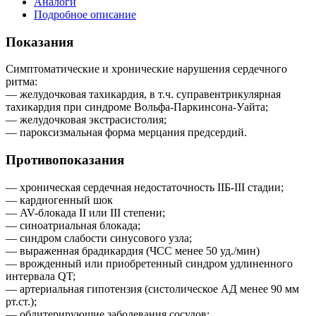
Аналоги
Подробное описание
Показания
Симптоматические и хронические нарушения сердечного
ритма:
— желудочковая тахикардия, в т.ч. суправентрикулярная
тахикардия при синдроме Вольфа-Паркинсона-Уайта;
— желудочковая экстрасистолия;
— пароксизмальная форма мерцания предсердий.
Противопоказания
— хроническая сердечная недостаточность IIБ-III стадии;
— кардиогенный шок
— AV-блокада II или III степени;
— синоатриальная блокада;
— синдром слабости синусового узла;
— выраженная брадикардия (ЧСС менее 50 уд./мин)
— врожденный или приобретенный синдром удлиненного
интервала QT;
— артериальная гипотензия (систолическое АД менее 90 мм
рт.ст.);
— облитерирующие заболевания сосудов;