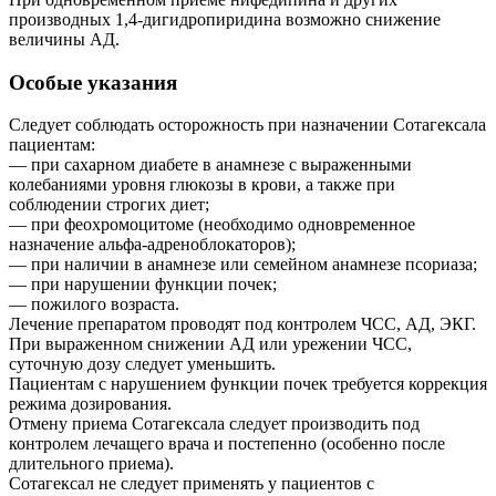
производных 1,4-дигидропиридина возможно снижение
величины АД.
Особые указания
Следует соблюдать осторожность при назначении Сотагексала
пациентам:
— при сахарном диабете в анамнезе с выраженными
колебаниями уровня глюкозы в крови, а также при
соблюдении строгих диет;
— при феохромоцитоме (необходимо одновременное
назначение альфа-адреноблокаторов);
— при наличии в анамнезе или семейном анамнезе псориаза;
— при нарушении функции почек;
— пожилого возраста.
Лечение препаратом проводят под контролем ЧСС, АД, ЭКГ.
При выраженном снижении АД или урежении ЧСС,
суточную дозу следует уменьшить.
Пациентам с нарушением функции почек требуется коррекция
режима дозирования.
Отмену приема Сотагексала следует производить под
контролем лечащего врача и постепенно (особенно после
длительного приема).
Сотагексал не следует применять у пациентов с