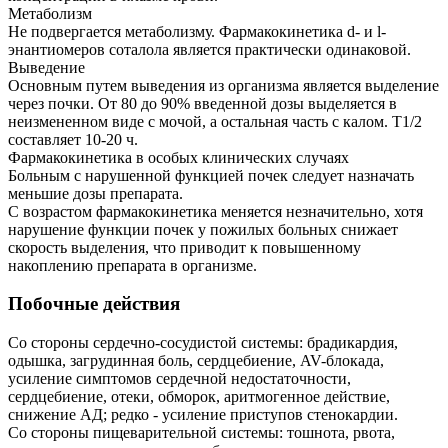
Метаболизм
Не подвергается метаболизму. Фармакокинетика d- и l-
энантиомеров соталола является практически одинаковой.
Выведение
Основным путем выведения из организма является выделение
через почки. От 80 до 90% введенной дозы выделяется в
неизмененном виде с мочой, а остальная часть с калом. T1/2
составляет 10-20 ч.
Фармакокинетика в особых клинических случаях
Больным с нарушенной функцией почек следует назначать
меньшие дозы препарата.
С возрастом фармакокинетика меняется незначительно, хотя
нарушение функции почек у пожилых больных снижает
скорость выделения, что приводит к повышенному
накоплению препарата в организме.
Побочные действия
Со стороны сердечно-сосудистой системы: брадикардия,
одышка, загрудинная боль, сердцебиение, AV-блокада,
усиление симптомов сердечной недостаточности,
сердцебиение, отеки, обморок, аритмогенное действие,
снижение АД; редко - усиление приступов стенокардии.
Со стороны пищеварительной системы: тошнота, рвота,