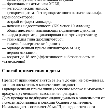
— бронхиальная астма или ХОБЛ;
— метаболический ацидоз;
— феохромоцитома без одновременного назначения альфа-
адреноблокаторов;
— острый инфаркт миокарда;
— почечная недостаточность (КК менее 10 мл/мин);
— общая анестезия, вызывающая подавление функции
миокарда (например, циклопропан или трихлорэтилен);
— тахикардия типа quot;пируэтquot;;
— тяжелый аллергический ринит;
— одновременный прием ингибиторов МАО;
— период лактации;
— возраст до 18 лет (эффективность и безопасность не
установлены)
Способ применения и дозы
Препарат принимают внутрь за 1-2 ч до еды, не разжевывая,
запивая достаточным количеством жидкости.
Одновременный прием пищи (особенно молоко и молочные
продукты) уменьшает всасывание препарата.
Дозу препарата подбирают индивидуально в зависимости от
тяжести заболевания и реакции больного на лечение.
Начальная доза составляет 80 мг/ При недостаточности