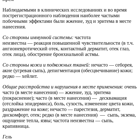
Наблюдаемыми в клинических исследованиях и во время
пострегистрационного наблюдения наиболее частыми
побочными эффектами были жжение, зуд и эритема в месте
нанесения.
Со стороны иммунной системы:
частота
неизвестна — реакция повышенной чувствительности (в т.ч.
ангионевротический отек, контактный дерматит, отек глаз,
отек лица), обострение бронхиальной астмы.
Со стороны кожи и подкожных тканей:
нечасто — себорея,
акне (угревая сыпь), депигментация (обесцвечивание) кожи;
редко — хейлит.
Общие расстройства и нарушения в месте применения:
очень
часто (в месте нанесения) — жжение, зуд, эритема
(покраснение); часто (в месте нанесения) — десквамация
(отслойка эпидермиса), боль, сухость, изменение цвета кожи,
раздражение на коже; нечасто — парестезия, дерматит,
дискомфорт, отек; редко (в месте нанесения) — сыпь, экзема,
ощущение тепла, язвы; частота неизвестна — сыпь,
крапивница.
Гель