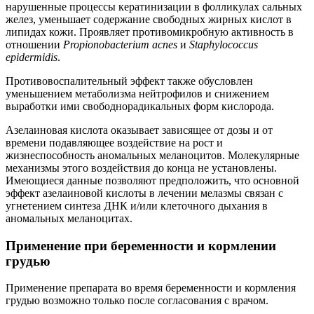
нарушенные процессы кератинизации в фолликулах сальных
желез, уменьшает содержание свободных жирных кислот в
липидах кожи. Проявляет противомикробную активность в
отношении
Propionobacterium acnes
и
Staphylococcus
epidermidis
.
Противовоспалительный эффект также обусловлен
уменьшением метаболизма нейтрофилов и снижением
выработки ими свободнорадикальных форм кислорода.
Азелаиновая кислота оказывает зависящее от дозы и от
времени подавляющее воздействие на рост и
жизнеспособность аномальных меланоцитов. Молекулярные
механизмы этого воздействия до конца не установлены.
Имеющиеся данные позволяют предположить, что основной
эффект азелаиновой кислоты в лечении мелазмы связан с
угнетением синтеза ДНК и/или клеточного дыхания в
аномальных меланоцитах.
Применение при беременности и кормлении
грудью
Применение препарата во время беременности и кормления
грудью возможно только после согласования с врачом.