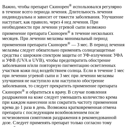
®
Важно, чтобы препарат Скинорен
использовался регулярно
в течение всего периода лечения. Длительность лечения
индивидуальна и зависит от тяжести заболевания. Улучшение
наступает, как правило, через 4 нед лечения. При
необходимости при лечении угревой сыпи возможно
®
применение препарата Скинорен
в течение нескольких
месяцев. При лечении мелазмы минимальный период
®
применения препарата Скинорен
— 3 мес. В период лечения
мелазмы следует обязательно применять солнцезащитные
средства с широким спектром защиты от УФ-излучения: УФА
и УФВ (UVA и UVB), чтобы предотвратить обострение
заболевания и/или повторную пигментацию осветленных
участков кожи под воздействием солнца. Если в течение 1 мес
при лечении угревой сыпи и 3 мес при лечении мелазмы
улучшения не наступило или наступило обострение
заболевания, то следует прекратить применение препарата
®
Скинорен
и обратиться к врачу. В случае появления
раздражения на коже следует уменьшить количество крема
при каждом нанесении или сократить частоту применения
крема до 1 раза в день. Возможна кратковременная отмена
препарата с последующим возобновлением после
исчезновения симптомов раздражения в рекомендованной
дозе. Следует применять препарат только согласно тому