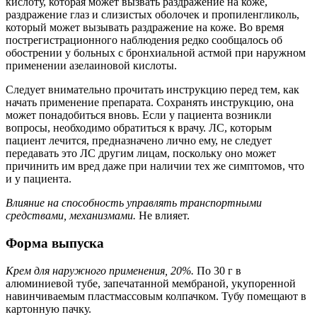
кислоту, которая может вызвать раздражение на коже,
раздражение глаз и слизистых оболочек и пропиленгликоль,
который может вызывать раздражение на коже. Во время
пострегистрационного наблюдения редко сообщалось об
обострении у больных с бронхиальной астмой при наружном
применении азелаиновой кислоты.
Следует внимательно прочитать инструкцию перед тем, как
начать применение препарата. Сохранять инструкцию, она
может понадобиться вновь. Если у пациента возникли
вопросы, необходимо обратиться к врачу. ЛС, которым
пациент лечится, предназначено лично ему, не следует
передавать это ЛС другим лицам, поскольку оно может
причинить им вред даже при наличии тех же симптомов, что
и у пациента.
Влияние на способность управлять транспортными
средствами, механизмами.
Не влияет.
Форма выпуска
Крем для наружного применения, 20%.
По 30 г в
алюминиевой тубе, запечатанной мембраной, укупоренной
навинчиваемым пластмассовым колпачком. Тубу помещают в
картонную пачку.