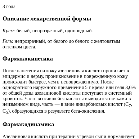
3 года
Описание лекарственной формы
Крем:
белый, непрозрачный, однородный.
Гель:
непрозрачный, от белого до белого с желтоватым
оттенком цвета.
Фармакокинетика
После нанесения на кожу азелаиновая кислота проникает в
эпидермис и дерму, проникновение в поврежденную кожу
происходит быстрее, чем в неповрежденную. После
однократного наружного применения 5 г крема или геля 3,6%
от общей дозы азелаиновой кислоты поступает в системный
кровоток. Часть всосавшейся кислоты выводится почками в
неизменном виде, часть — в виде дикарбоновых кислот (С
,
7
С
), образующихся в результате бета-окисления.
5
Фармакодинамика
Азелаиновая кислота при терапии угревой сыпи нормализует