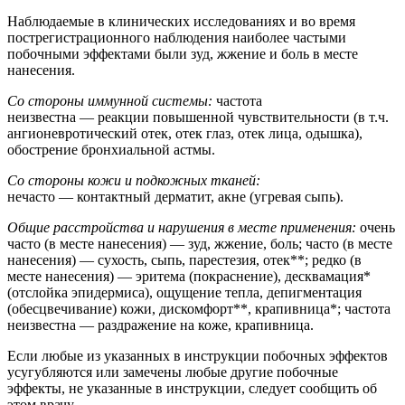
Наблюдаемые в клинических исследованиях и во время
пострегистрационного наблюдения наиболее частыми
побочными эффектами были зуд, жжение и боль в месте
нанесения.
Со стороны иммунной системы:
частота
неизвестна — реакции повышенной чувствительности (в т.ч.
ангионевротический отек, отек глаз, отек лица, одышка),
обострение бронхиальной астмы.
Со стороны кожи и подкожных тканей:
нечасто — контактный дерматит, акне (угревая сыпь).
Общие расстройства и нарушения в месте применения:
очень
часто (в месте нанесения) — зуд, жжение, боль; часто (в месте
нанесения) — сухость, сыпь, парестезия, отек**; редко (в
месте нанесения) — эритема (покраснение), десквамация*
(отслойка эпидермиса), ощущение тепла, депигментация
(обесцвечивание) кожи, дискомфорт**, крапивница*; частота
неизвестна — раздражение на коже, крапивница.
Если любые из указанных в инструкции побочных эффектов
усугубляются или замечены любые другие побочные
эффекты, не указанные в инструкции, следует сообщить об
этом врачу.