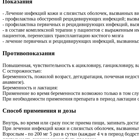
Показания
- Лечение инфекций кожи и слизистых оболочек, вызванных вир
- профилактика обострений рецидивирующих инфекций; вызван
- профилактика первичных и рецидивирующих инфекций, вызва
- в составе комплексной терапии у пациентов с выраженным 
пациентов, перенесших трансплантацию костного мозга
- лечение первичных и рецидивирующих инфекций, вызванных в
Противопоказания
Повышенная, чувствительность к ацикловиру, ганцикловиру, ва
С осторожностью:
Беременность, пожилой возраст, дегидратация, почечная недос
анамнезе).
Беременность и лактация:
Применение во время беременности возможно только в том случ
При необходимости применения препарата в период лактации с
Способ применения и дозы
Внутрь, во время или сразу после приема пищи, запивать дос
При лечении инфекций кожи и слизистых оболочек, вызванных 
Взрослым - по 200 мг 5 раз в сутки (каждые 4 ч в период бодрс