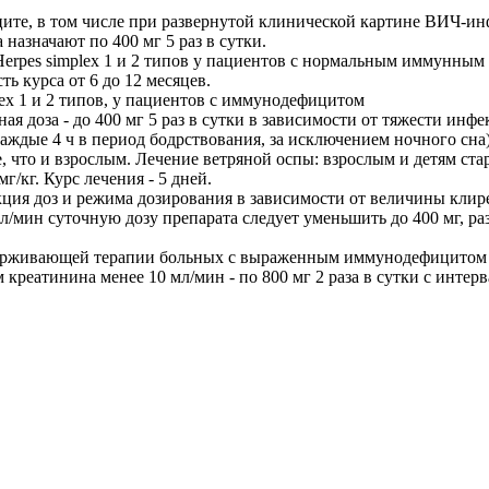
ите, в том числе при развернутой клинической картине ВИЧ-и
азначают по 400 мг 5 раз в сутки.
rpes simplex 1 и 2 типов у пациентов с нормальным иммунным 
ть курса от 6 до 12 месяцев.
ex 1 и 2 типов, у пациентов с иммунодефицитом
ная доза - до 400 мг 5 раз в сутки в зависимости от тяжести инфе
аждые 4 ч в период бодр­ствования, за исключением ночного сна)
, что и взрослым. Лечение ветряной оспы: взрослым и детям старше
г/кг. Курс лечения - 5 дней.
ия доз и режима дозиро­вания в зависимости от величины клир
л/мин суточную дозу препарата следует уменьшить до 400 мг, ра
оддерживающей терапии больных с выраженным иммунодефицитом 
м креатинина менее 10 мл/мин - по 800 мг 2 раза в сутки с интерв