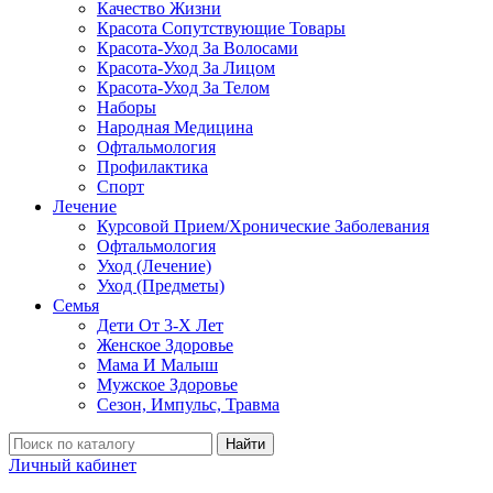
Качество Жизни
Красота Сопутствующие Товары
Красота-Уход За Волосами
Красота-Уход За Лицом
Красота-Уход За Телом
Наборы
Народная Медицина
Офтальмология
Профилактика
Спорт
Лечение
Курсовой Прием/Хронические Заболевания
Офтальмология
Уход (Лечение)
Уход (Предметы)
Семья
Дети От 3-Х Лет
Женское Здоровье
Мама И Малыш
Мужское Здоровье
Сезон, Импульс, Травма
Найти
Личный кабинет