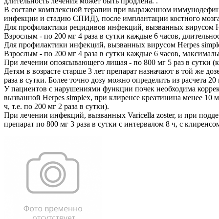
длительность лечения может быть продлена. .
В составе комплексной терапии при выраженном иммунодефиц
инфекции и стадию СПИД), после имплантации костного мозга н
Для профилактики рецидивов инфекций, вызванных вирусом He
Взрослым - по 200 мг 4 раза в сутки каждые 6 часов, длительнос
Для профилактики инфекций, вызванных вирусом Herpes simpl
Взрослым - по 200 мг 4 раза в сутки каждые 6 часов, максималь
При лечении опоясывающего лишая - по 800 мг 5 раз в сутки (к
Детям в возрасте старше 3 лет препарат назначают в той же дозе
раза в сутки. Более точно дозу можно определить из расчета 20 м
У пациентов с нарушениями функции почек необходима коррекц
вызванной Herpes simplex, при клиренсе креатинина менее 10 м
ч, т.е. по 200 мг 2 раза в сутки).
При лечении инфекций, вызванных Varicella zoster, и при п
препарат по 800 мг 3 раза в сутки с интервалом 8 ч, с клиренсо