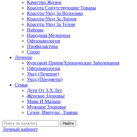
Качество Жизни
Красота Сопутствующие Товары
Красота-Уход За Волосами
Красота-Уход За Лицом
Красота-Уход За Телом
Наборы
Народная Медицина
Офтальмология
Профилактика
Спорт
Лечение
Курсовой Прием/Хронические Заболевания
Офтальмология
Уход (Лечение)
Уход (Предметы)
Семья
Дети От 3-Х Лет
Женское Здоровье
Мама И Малыш
Мужское Здоровье
Сезон, Импульс, Травма
Найти
Личный кабинет