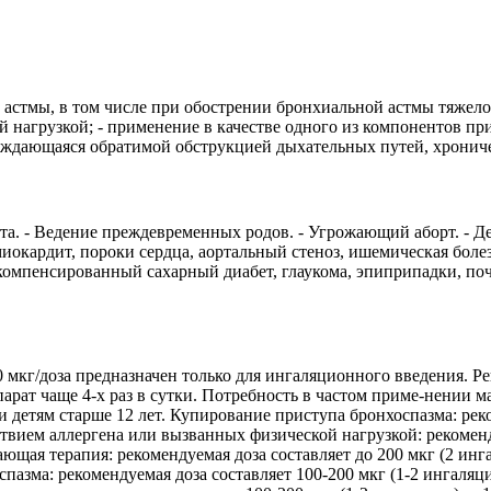
 астмы, в том числе при обострении бронхиальной астмы тяжело
й нагрузкой; - применение в качестве одного из компонентов 
вождающаяся обратимой обструкцией дыхательных путей, хронич
а. - Ведение преждевременных родов. - Угрожающий аборт. - Де
миокардит, пороки сердца, аортальный стеноз, ишемическая болез
екомпенсированный сахарный диабет, глаукома, эпиприпадки, п
мкг/доза предназначен только для ингаляционного введения. Р
парат чаще 4-х раз в сутки. Потребность в частом приме-нении 
 детям старше 12 лет. Купирование приступа бронхоспазма: реко
вием аллергена или вызванных физической нагрузкой: рекомендуе
ая терапия: рекомендуемая доза составляет до 200 мкг (2 ингал
спазма: рекомендуемая доза составляет 100-200 мкг (1-2 ингаля