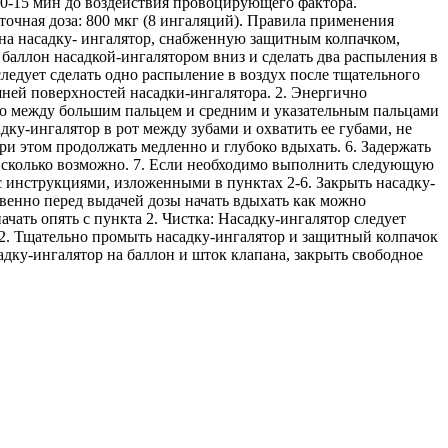
 10-15 мин до воздействия провоцирующего фактора.
точная доза: 800 мкг (8 ингаляций). Правила применения
ана насадку- ингалятор, снабженную защитным колпачком,
баллон насадкой-ингалятором вниз и сделать два распыления в
ледует сделать одно распыление в воздух после тщательного
шней поверхностей насадки-ингалятора. 2. Энергично
но между большим пальцем и средним и указательным пальцами
дку-ингалятор в рот между зубами и охватить ее губами, не
при этом продолжать медленно и глубоко вдыхать. 6. Задержать
о, сколько возможно. 7. Если необходимо выполнить следующую
с инструкциями, изложенными в пунктах 2-6. Закрыть насадку-
венно перед выдачей дозы начать вдыхать как можно
ачать опять с пункта 2. Чистка: Насадку-ингалятор следует
а. 2. Тщательно промыть насадку-ингалятор и защитный колпачок
адку-ингалятор на баллон и шток клапана, закрыть свободное