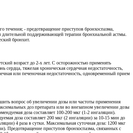
го течения; - предотвращение приступов бронхоспазма,
при длительной поддерживающей терапии бронхиальной астмы.
еский бронхит.
тский возраст до 2-х лет. С осторожностью применять
нь сердца, тяжелая хроническая сердечная недостаточность,
очечная или печеночная недостаточность, одновременный прием
ешить вопрос об увеличении дозы или частоты применения
максимальных доз препарата или во внезапном увеличении дозы
мендуемая доза составляет 100-200 мкг (1-2 ингаляции).
мая доза составляет 200 мкг (2 ингаляции) за 10-15 мин до
яции) 4 раза в сутки. Максимальная суточная доза: 1200 мкг
ции). Предотвращение приступов бронхоспазма, связанных с