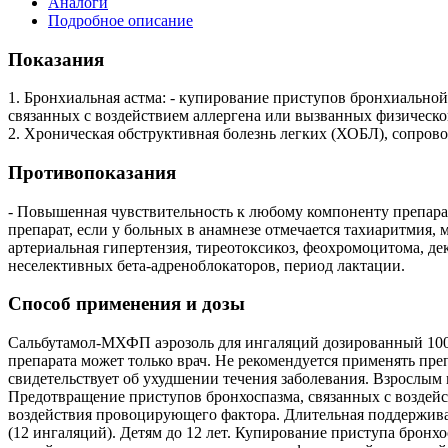
Аналоги
Подробное описание
Показания
1. Бронхиальная астма: - купирование приступов бронхиальной
связанных с воздействием аллергена или вызванных физическо
2. Хроническая обструктивная болезнь легких (ХОБЛ), сопро
Противопоказания
- Повышенная чувствительность к любому компоненту препарат
препарат, если у больных в анамнезе отмечается тахиаритмия, 
артериальная гипертензия, тиреотоксикоз, феохромоцитома, д
неселективных бета-адреноблокаторов, период лактации.
Способ применения и дозы
Сальбутамол-МХФП аэрозоль для ингаляций дозированный 100 
препарата может только врач. Не рекомендуется применять пре
свидетельствует об ухудшении течения заболевания. Взрослым и
Предотвращение приступов бронхоспазма, связанных с воздейст
воздействия провоцирующего фактора. Длительная поддерживающ
(12 ингаляций). Детям до 12 лет. Купирование приступа бронхо