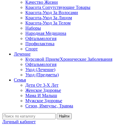
Качество Жизни
Красота Сопутствующие Товары
Красота-Уход За Волосами
Красота-Уход За Лицом
Красота-Уход За Телом
Наборы
Народная Медицина
Офтальмология
Профилактика
Спорт
Лечение
Курсовой Прием/Хронические Заболевания
Офтальмология
Уход (Лечение)
Уход (Предметы)
Семья
Дети От 3-Х Лет
Женское Здоровье
Мама И Малыш
Мужское Здоровье
Сезон, Импульс, Травма
Найти
Личный кабинет