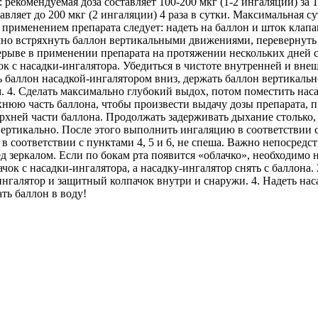
 рекомендуемая доза составляет 100-200 мкг (1-2 ингаляции) за
ляет до 200 мкг (2 ингаляции) 4 раза в сутки. Максимальная су
 применением препарата следует: надеть на баллон и шток клап
чно встряхнуть баллон вертикальными движениями, перевернуть 
рерыве в применении препарата на протяжении нескольких дней с
к с насадки-ингалятора. Убедиться в чистоте внутренней и вне
 баллон насадкой-ингалятором вниз, держать баллон вертикаль
. 4. Сделать максимально глубокий выдох, потом поместить наса
рхнюю часть баллона, чтобы произвести выдачу дозы препарата, 
верхней части баллона. Продолжать задерживать дыхание стольк
вертикально. После этого выполнить ингаляцию в соответствии 
соответствии с пунктами 4, 5 и 6, не спеша. Важно непосредст
д зеркалом. Если по бокам рта появится «облачко», необходимо н
ачок с насадки-ингалятора, а насадку-ингалятор снять с баллон
нгалятор и защитный колпачок внутри и снаружи. 4. Надеть нас
ть баллон в воду!