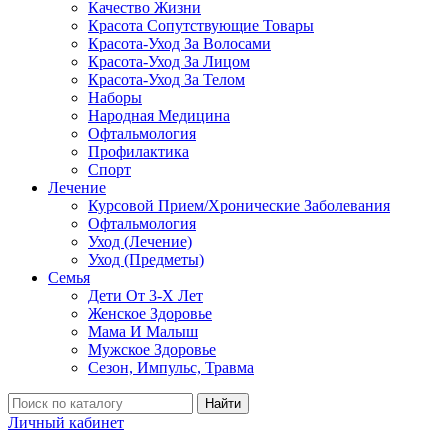
Качество Жизни
Красота Сопутствующие Товары
Красота-Уход За Волосами
Красота-Уход За Лицом
Красота-Уход За Телом
Наборы
Народная Медицина
Офтальмология
Профилактика
Спорт
Лечение
Курсовой Прием/Хронические Заболевания
Офтальмология
Уход (Лечение)
Уход (Предметы)
Семья
Дети От 3-Х Лет
Женское Здоровье
Мама И Малыш
Мужское Здоровье
Сезон, Импульс, Травма
Найти
Личный кабинет