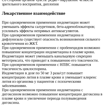
зрительного восприятия, диплопия
Лекарственное взаимодействие
При одновременном применении индометацин может
уменьшать эффекты салуретиков, бета-адреноблокаторов;
усиливать эффекты непрямых антикоагулянтов.
При одновременном применении индометацина и
дифлунизала существует опасность возникновения сильного
кровотечения из ЖКТ.
При одновременном применении с пробенецидом возможно
повышение концентрации индометацина в плазме крови.
Индометацин может уменьшать канальцевую секрецию
метотрексата, что приводит к повышению его токсичности.
При одновременном применении с НПВС повышается
токсичность циклоспорина.
Индометацин в дозе по 50 мг 3 раза/сут повышает
концентрацию лития в плазме крови и уменьшает клиренс
лития из организма у пациентов с психическими
заболеваниями.
При одновременном применении индометацина с
дигоксином возможно повышение концентрации дигоксина в
плазме крови и увеличение периода полувыведения
дигоксина.