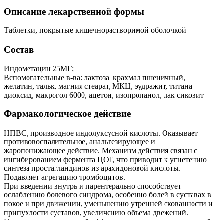
Описание лекарственной формы
Таблетки, покрытые кишечнорастворимой оболочкой
Состав
Индометацин 25МГ;
Вспомогательные в-ва: лактоза, крахмал пшеничный,
желатин, тальк, магния стеарат, МКЦ, эудражит, титана
диоксид, макрогол 6000, ацетон, изопропанол, лак сиковит
Фармакологическое действие
НПВС, производное индолуксусной кислоты. Оказывает
противовоспалительное, анальгезирующее и
жаропонижающее действие. Механизм действия связан с
ингибированием фермента ЦОГ, что приводит к угнетению
синтеза простагландинов из арахидоновой кислоты.
Подавляет агрегацию тромбоцитов.
При введении внутрь и парентерально способствует
ослаблению болевого синдрома, особенно болей в суставах в
покое и при движении, уменьшению утренней скованности и
припухлости суставов, увеличению объема двежений.