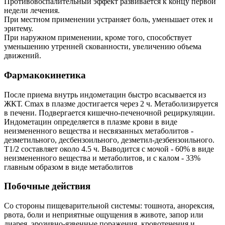
Противовоспалительный эффект развивается к концу первой
недели лечения.
При местном применении устраняет боль, уменьшает отек и
эритему.
При наружном применении, кроме того, способствует
уменьшению утренней скованности, увеличению объема
движений.
Фармакокинетика
После приема внутрь индометацин быстро всасывается из
ЖКТ. Cmax в плазме достигается через 2 ч. Метаболизируется
в печени. Подвергается кишечно-печеночной рециркуляции.
Индометацин определяется в плазме крови в виде
неизмененного вещества и несвязанных метаболитов -
дезметильного, десбензоильного, дезметил-дезбензоильного.
T1/2 составляет около 4.5 ч. Выводится с мочой - 60% в виде
неизмененного вещества и метаболитов, и с калом - 33%
главным образом в виде метаболитов
Побочные действия
Со стороны пищеварительной системы: тошнота, анорексия,
рвота, боли и неприятные ощущения в животе, запор или
диарея, эрозивно-язвенные поражения, кровотечения и