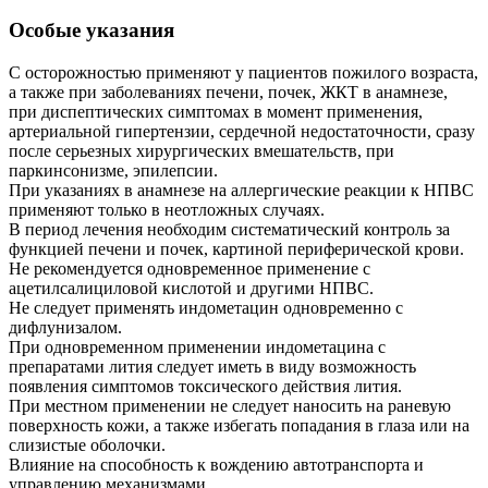
Особые указания
С осторожностью применяют у пациентов пожилого возраста,
а также при заболеваниях печени, почек, ЖКТ в анамнезе,
при диспептических симптомах в момент применения,
артериальной гипертензии, сердечной недостаточности, сразу
после серьезных хирургических вмешательств, при
паркинсонизме, эпилепсии.
При указаниях в анамнезе на аллергические реакции к НПВС
применяют только в неотложных случаях.
В период лечения необходим систематический контроль за
функцией печени и почек, картиной периферической крови.
Не рекомендуется одновременное применение с
ацетилсалициловой кислотой и другими НПВС.
Не следует применять индометацин одновременно с
дифлунизалом.
При одновременном применении индометацина с
препаратами лития следует иметь в виду возможность
появления симптомов токсического действия лития.
При местном применении не следует наносить на раневую
поверхность кожи, а также избегать попадания в глаза или на
слизистые оболочки.
Влияние на способность к вождению автотранспорта и
управлению механизмами