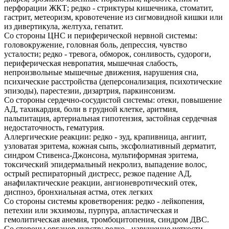
перфорации ЖКТ; редко - стриктуры кишечника, стоматит,
гастрит, метеоризм, кровотечение из сигмовидной кишки или
из дивертикула, желтуха, гепатит.
Со стороны ЦНС и периферической нервной системы:
головокружение, головная боль, депрессия, чувство
усталости; редко - тревога, обморок, сонливость, судороги,
периферическая невропатия, мышечная слабость,
непроизвольные мышечные движения, нарушения сна,
психические расстройства (деперсонализация, психотические
эпизоды), парестезии, дизартрия, паркинсонизм.
Со стороны сердечно-сосудистой системы: отеки, повышение
АД, тахикардия, боли в грудной клетке, аритмия,
пальпитация, артериальная гипотензия, застойная сердечная
недостаточность, гематурия.
Аллергические реакции: редко - зуд, крапивница, ангиит,
узловатая эритема, кожная сыпь, эксфолиативный дерматит,
синдром Стивенса-Джонсона, мультиформная эритема,
токсический эпидермальный некролиз, выпадение волос,
острый респираторный дистресс, резкое падение АД,
анафилактические реакции, ангионевротический отек,
диспноэ, бронхиальная астма, отек легких
Со стороны системы кроветворения: редко - лейкопения,
петехии или экхимозы, пурпура, апластическая и
гемолитическая анемия, тромбоцитопения, синдром ДВС.
Со стороны органов чувств: редко - нарушение четкости