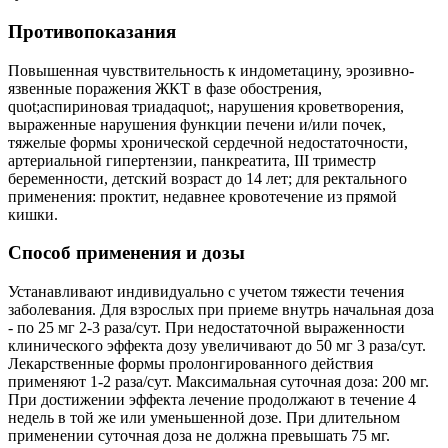
Противопоказания
Повышенная чувствительность к индометацину, эрозивно-
язвенные поражения ЖКТ в фазе обострения,
quot;аспириновая триадаquot;, нарушения кроветворения,
выраженные нарушения функции печени и/или почек,
тяжелые формы хронической сердечной недостаточности,
артериальной гипертензии, панкреатита, III триместр
беременности, детский возраст до 14 лет; для ректального
применения: проктит, недавнее кровотечение из прямой
кишки.
Способ применения и дозы
Устанавливают индивидуально с учетом тяжести течения
заболевания. Для взрослых при приеме внутрь начальная доза
- по 25 мг 2-3 раза/сут. При недостаточной выраженности
клинического эффекта дозу увеличивают до 50 мг 3 раза/сут.
Лекарственные формы пролонгированного действия
применяют 1-2 раза/сут. Максимальная суточная доза: 200 мг.
При достижении эффекта лечение продолжают в течение 4
недель в той же или уменьшенной дозе. При длительном
применении суточная доза не должна превышать 75 мг.