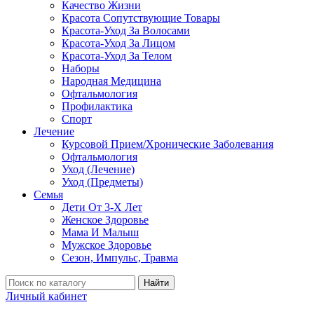
Качество Жизни
Красота Сопутствующие Товары
Красота-Уход За Волосами
Красота-Уход За Лицом
Красота-Уход За Телом
Наборы
Народная Медицина
Офтальмология
Профилактика
Спорт
Лечение
Курсовой Прием/Хронические Заболевания
Офтальмология
Уход (Лечение)
Уход (Предметы)
Семья
Дети От 3-Х Лет
Женское Здоровье
Мама И Малыш
Мужское Здоровье
Сезон, Импульс, Травма
Найти
Личный кабинет