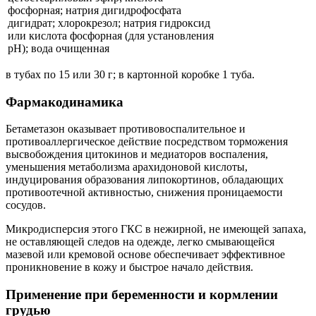
фосфорная; натрия дигидрофосфата
дигидрат; хлорокрезол; натрия гидроксид
или кислота фосфорная (для установления
рН); вода очищенная
в тубах по 15 или 30 г; в картонной коробке 1 туба.
Фармакодинамика
Бетаметазон оказывает противовоспалительное и
противоаллергическое действие посредством торможения
высвобождения цитокинов и медиаторов воспаления,
уменьшения метаболизма арахидоновой кислоты,
индуцирования образования липокортинов, обладающих
противоотечной активностью, снижения проницаемости
сосудов.
Микродисперсия этого ГКС в нежирной, не имеющей запаха,
не оставляющей следов на одежде, легко смывающейся
мазевой или кремовой основе обеспечивает эффективное
проникновение в кожу и быстрое начало действия.
Применение при беременности и кормлении
грудью