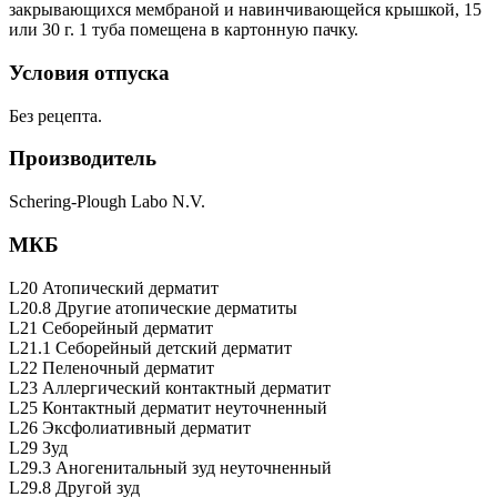
закрывающихся мембраной и навинчивающейся крышкой, 15
или 30 г. 1 туба помещена в картонную пачку.
Условия отпуска
Без рецепта.
Производитель
Schering-Plough Labo N.V.
МКБ
L20 Атопический дерматит
L20.8 Другие атопические дерматиты
L21 Себорейный дерматит
L21.1 Себорейный детский дерматит
L22 Пеленочный дерматит
L23 Аллергический контактный дерматит
L25 Контактный дерматит неуточненный
L26 Эксфолиативный дерматит
L29 Зуд
L29.3 Аногенитальный зуд неуточненный
L29.8 Другой зуд