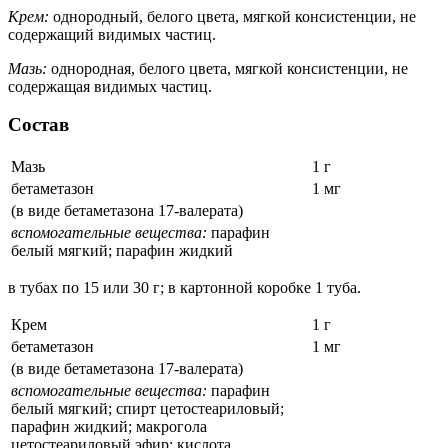
Крем:
однородный, белого цвета, мягкой консистенции, не
содержащий видимых частиц.
Мазь:
однородная, белого цвета, мягкой консистенции, не
содержащая видимых частиц.
Состав
Мазь
1 г
бетаметазон
1 мг
(в виде бетаметазона 17-валерата)
вспомогательные вещества:
парафин
белый мягкий; парафин жидкий
в тубах по 15 или 30 г; в картонной коробке 1 туба.
Крем
1 г
бетаметазон
1 мг
(в виде бетаметазона 17-валерата)
вспомогательные вещества:
парафин
белый мягкий; спирт цетостеариловый;
парафин жидкий; макрогола
цетостеариловый эфир; кислота