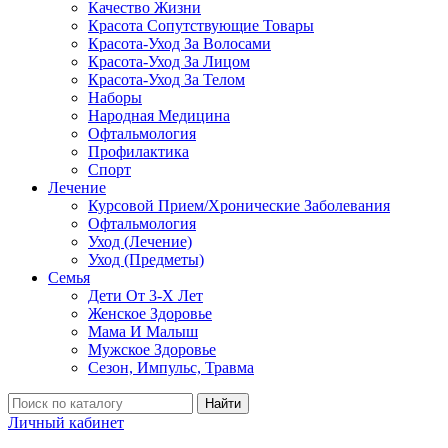
Качество Жизни
Красота Сопутствующие Товары
Красота-Уход За Волосами
Красота-Уход За Лицом
Красота-Уход За Телом
Наборы
Народная Медицина
Офтальмология
Профилактика
Спорт
Лечение
Курсовой Прием/Хронические Заболевания
Офтальмология
Уход (Лечение)
Уход (Предметы)
Семья
Дети От 3-Х Лет
Женское Здоровье
Мама И Малыш
Мужское Здоровье
Сезон, Импульс, Травма
Найти
Личный кабинет