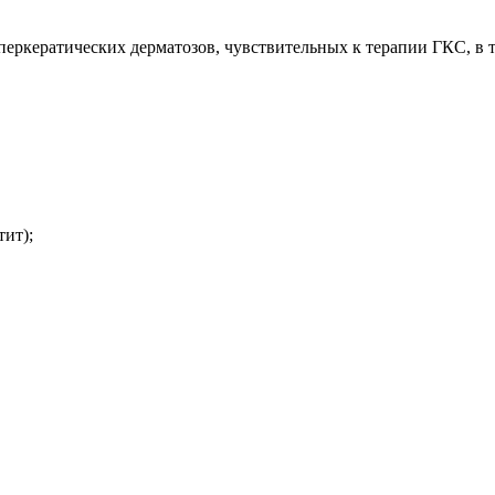
ркератических дерматозов, чувствительных к терапии ГКС, в т.
тит);