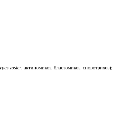
rpes zoster
, актиномикоз, бластомикоз, споротрихоз);