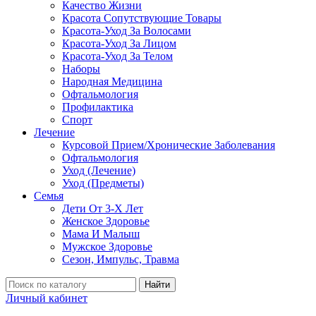
Качество Жизни
Красота Сопутствующие Товары
Красота-Уход За Волосами
Красота-Уход За Лицом
Красота-Уход За Телом
Наборы
Народная Медицина
Офтальмология
Профилактика
Спорт
Лечение
Курсовой Прием/Хронические Заболевания
Офтальмология
Уход (Лечение)
Уход (Предметы)
Семья
Дети От 3-Х Лет
Женское Здоровье
Мама И Малыш
Мужское Здоровье
Сезон, Импульс, Травма
Найти
Личный кабинет