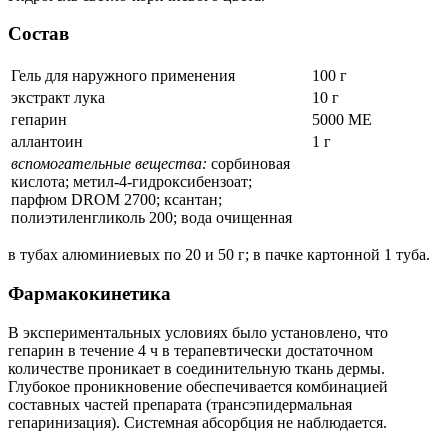
Состав
Гель для наружного применения
100 г
экстракт лука
10 г
гепарин
5000 МЕ
аллантоин
1 г
вспомогательные вещества:
сорбиновая
кислота; метил-4-гидроксибензоат;
парфюм DROM 2700; ксантан;
полиэтиленгликоль 200; вода очищенная
в тубах алюминиевых по 20 и 50 г; в пачке картонной 1 туба.
Фармакокинетика
В экспериментальных условиях было установлено, что
гепарин в течение 4 ч в терапевтически достаточном
количестве проникает в соединительную ткань дермы.
Глубокое проникновение обеспечивается комбинацией
составных частей препарата (трансэпидермальная
гепаринизация). Системная абсорбция не наблюдается.