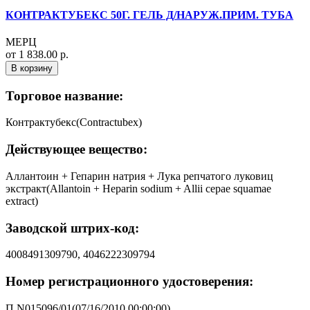
КОНТРАКТУБЕКС 50Г. ГЕЛЬ Д/НАРУЖ.ПРИМ. ТУБА
МЕРЦ
от 1 838.00 р.
В корзину
Торговое название:
Контрактубекс(Contractubex)
Действующее вещество:
Аллантоин + Гепарин натрия + Лука репчатого луковиц
экстракт(Allantoin + Heparin sodium + Allii cepae squamae
extract)
Заводской штрих-код:
4008491309790, 4046222309794
Номер регистрационного удостоверения:
П N015096/01(07/16/2010 00:00:00)