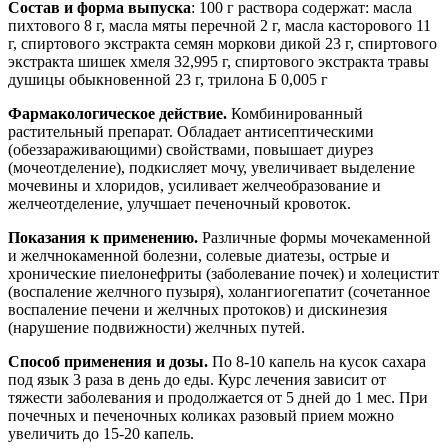
Состав и форма выпуска
: 100 г раствора содержат: масла
пихтового 8 г, масла мяты перечной 2 г, масла касторового 11
г, спиртового экстракта семян моркови дикой 23 г, спиртового
экстракта шишек хмеля 32,995 г, спиртового экстракта травы
душицы обыкновенной 23 г, трилона Б 0,005 г
Фармакологическое действие.
Комбинированный
растительный препарат. Обладает антисептическими
(обеззараживающими) свойствами, повышает диурез
(мочеотделение), подкисляет мочу, увеличивает выделение
мочевины и хлоридов, усиливает желчеобразование и
желчеотделение, улучшает печеночный кровоток.
Показания к применению.
Различные формы мочекаменной
и желчнокаменной болезни, солевые диатезы, острые и
хронические пиелонефриты (заболевание почек) и холецистит
(воспаление желчного пузыря), холангиогепатит (сочетанное
воспаление печени и желчных протоков) и дискинезия
(нарушение подвижности) желчных путей.
Способ применения и дозы.
По 8-10 капель на кусок сахара
под язык 3 раза в день до еды. Курс лечения зависит от
тяжести заболевания и продолжается от 5 дней до 1 мес. При
почечных и печеночных коликах разовый прием можно
увеличить до 15-20 капель.