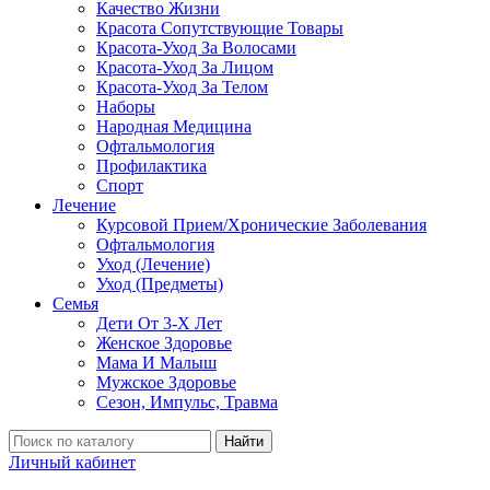
Качество Жизни
Красота Сопутствующие Товары
Красота-Уход За Волосами
Красота-Уход За Лицом
Красота-Уход За Телом
Наборы
Народная Медицина
Офтальмология
Профилактика
Спорт
Лечение
Курсовой Прием/Хронические Заболевания
Офтальмология
Уход (Лечение)
Уход (Предметы)
Семья
Дети От 3-Х Лет
Женское Здоровье
Мама И Малыш
Мужское Здоровье
Сезон, Импульс, Травма
Найти
Личный кабинет