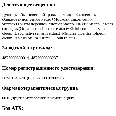
Действующее вещество:
Душицы обыкновенной травы экстракт+Клещевины
обыкновенной семян масло+Моркови дикой семян
экстракт+Мяты перечной листьев масло+Пихты масло+Хмеля
соплодия(Origani cretici herbae extract+Ricini communis semenis
oleum+Dauci sativi semenis extract+Menthae piperitae foliorum
oleum+Abiesis oleum+Humuli lupuli fructus)
Заводской штрих-код:
4823000800014, 4823000803237
Номер регистрационного удостоверения:
П N015437/01(03/05/2009 00:00:00)
Фармакотерапевтическая группа
0010 Другие метаболики в комбинациях
Код АТХ: