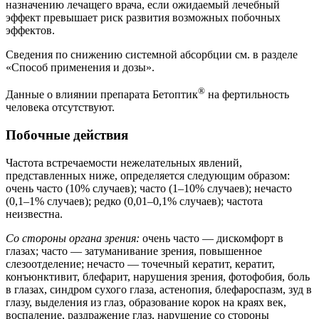
назначению лечащего врача, если ожидаемый лечебный
эффект превышает риск развития возможных побочных
эффектов.
Сведения по снижению системной абсорбции см. в разделе
«Способ применения и дозы».
®
Данные о влиянии препарата Бетоптик
на фертильность
человека отсутствуют.
Побочные действия
Частота встречаемости нежелательных явлений,
представленных ниже, определяется следующим образом:
очень часто (10% случаев); часто (1–10% случаев); нечасто
(0,1–1% случаев); редко (0,01–0,1% случаев); частота
неизвестна.
Со стороны органа зрения:
очень часто — дискомфорт в
глазах; часто — затуманивание зрения, повышенное
слезоотделение; нечасто — точечный кератит, кератит,
конъюнктивит, блефарит, нарушения зрения, фотофобия, боль
в глазах, синдром сухого глаза, астенопия, блефароспазм, зуд в
глазу, выделения из глаз, образование корок на краях век,
воспаление, раздражение глаз, нарушение со стороны