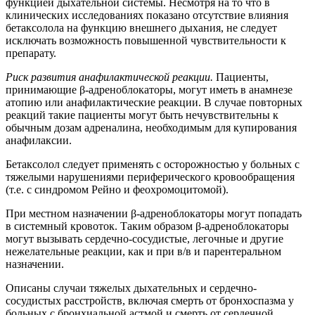
функцией дыхательной системы. Несмотря на то что в
клинических исследованиях показано отсутствие влияния
бетаксолола на функцию внешнего дыхания, не следует
исключать возможность повышенной чувствительности к
препарату.
Риск развития анафилактической реакции.
Пациенты,
принимающие β-адреноблокаторы, могут иметь в анамнезе
атопию или анафилактические реакции. В случае повторных
реакций такие пациенты могут быть нечувствительны к
обычным дозам адреналина, необходимым для купирования
анафилаксии.
Бетаксолол следует применять с осторожностью у больных с
тяжелыми нарушениями периферического кровообращения
(т.е. с синдромом Рейно и феохромоцитомой).
При местном назначении β-адреноблокаторы могут попадать
в системный кровоток. Таким образом β-адреноблокаторы
могут вызывать сердечно-сосудистые, легочные и другие
нежелательные реакции, как и при в/в и парентеральном
назначении.
Описаны случаи тяжелых дыхательных и сердечно-
сосудистых расстройств, включая смерть от бронхоспазма у
больных с бронхиальной астмой и смерть от сердечной