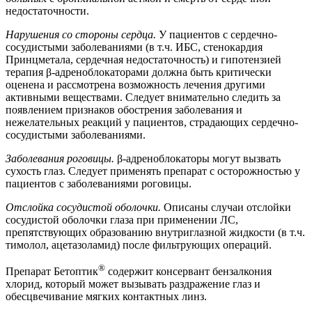
недостаточности.
Нарушения со стороны сердца.
У пациентов с сердечно-
сосудистыми заболеваниями (в т.ч. ИБС, стенокардия
Принцметала, сердечная недостаточность) и гипотензией
терапия β-адреноблокаторами должна быть критически
оценена и рассмотрена возможность лечения другими
активными веществами. Следует внимательно следить за
появлением признаков обострения заболевания и
нежелательных реакций у пациентов, страдающих сердечно-
сосудистыми заболеваниями.
Заболевания роговицы.
β-адреноблокаторы могут вызвать
сухость глаз. Следует применять препарат с осторожностью у
пациентов с заболеваниями роговицы.
Отслойка сосудистой оболочки.
Описаны случаи отслойки
сосудистой оболочки глаза при применении ЛС,
препятствующих образованию внутриглазной жидкости (в т.ч.
тимолол, ацетазоламид) после фильтрующих операций.
®
Препарат Бетоптик
содержит консервант бензалкония
хлорид, который может вызывать раздражение глаз и
обесцвечивание мягких контактных линз.