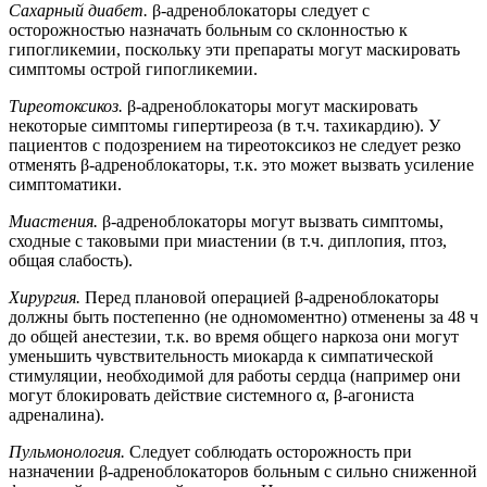
Сахарный диабет.
β-адреноблокаторы следует с
осторожностью назначать больным со склонностью к
гипогликемии, поскольку эти препараты могут маскировать
симптомы острой гипогликемии.
Тиреотоксикоз.
β-адреноблокаторы могут маскировать
некоторые симптомы гипертиреоза (в т.ч. тахикардию). У
пациентов с подозрением на тиреотоксикоз не следует резко
отменять β-адреноблокаторы, т.к. это может вызвать усиление
симптоматики.
Миастения.
β-адреноблокаторы могут вызвать симптомы,
сходные с таковыми при миастении (в т.ч. диплопия, птоз,
общая слабость).
Хирургия.
Перед плановой операцией β-адреноблокаторы
должны быть постепенно (не одномоментно) отменены за 48 ч
до общей анестезии, т.к. во время общего наркоза они могут
уменьшить чувствительность миокарда к симпатической
стимуляции, необходимой для работы сердца (например они
могут блокировать действие системного α, β-агониста
адреналина).
Пульмонология.
Следует соблюдать осторожность при
назначении β-адреноблокаторов больным с сильно сниженной