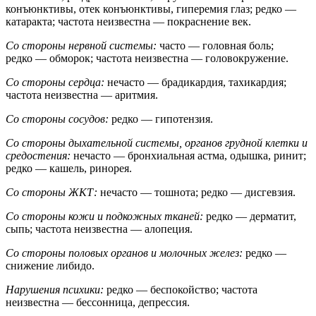
конъюнктивы, отек конъюнктивы, гиперемия глаз; редко —
катаракта; частота неизвестна — покраснение век.
Со стороны нервной системы:
часто — головная боль;
редко — обморок; частота неизвестна — головокружение.
Со стороны сердца:
нечасто — брадикардия, тахикардия;
частота неизвестна — аритмия.
Со стороны сосудов:
редко — гипотензия.
Со стороны дыхательной системы, органов грудной клетки и
средостения:
нечасто — бронхиальная астма, одышка, ринит;
редко — кашель, ринорея.
Со стороны ЖКТ:
нечасто — тошнота; редко — дисгевзия.
Со стороны кожи и подкожных тканей:
редко — дерматит,
сыпь; частота неизвестна — алопеция.
Со стороны половых органов и молочных желез:
редко —
снижение либидо.
Нарушения психики:
редко — беспокойство; частота
неизвестна — бессонница, депрессия.