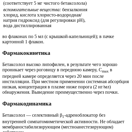
(соответствует 5 мг чистого бетаксолола)
вспомогательные вещества:
бензалкония
хлорид, кислота хлористо-водородная/
натрия гидроксид (для регулировки рН),
вода дистиллированная
во флаконах по 5 мл (с крышкой-капельницей); в пачке
картонной 1 флакон.
Фармакокинетика
Бетаксолол высоко липофилен, в результате чего хорошо
проникает через роговицу в переднюю камеру, C
в
max
передней камере определяется через 20 мин после
инстилляции. При местном применении системная абсорбция
низкая, концентрация в плазме ниже порога (2 нг/мл)
обнаружения. Выведение преимущественно через почки.
Фармакодинамика
Бетаксолол — селективный β
-адреноблокатор без
1
внутренней симпатомиметической активности. Не обладает
мембраностабилизирующим (местноанестезирующим)