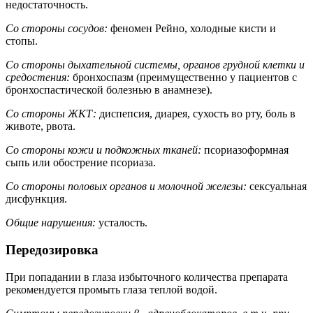
недостаточность.
Со стороны сосудов:
феномен Рейно, холодные кисти и
стопы.
Со стороны дыхательной системы, органов грудной клетки и
средостения:
бронхоспазм (преимущественно у пациентов с
бронхоспастической болезнью в анамнезе).
Со стороны ЖКТ:
диспепсия, диарея, сухость во рту, боль в
животе, рвота.
Со стороны кожи и подкожных тканей:
псориазоформная
сыпь или обострение псориаза.
Со стороны половых органов и молочной железы:
сексуальная
дисфункция.
Общие нарушения:
усталость.
Передозировка
При попадании в глаза избыточного количества препарата
рекомендуется промыть глаза теплой водой.