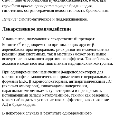
Cимптомы передозировки β
-адреноблокаторов, в т.ч. при
1
случайном приеме препарата внутрь
: брадикардия,
гипотензия, острая сердечная недостаточность, бронхоспазм.
Лечение:
симптоматическое и поддерживающее.
Лекарственное взаимодействие
У пациентов, получающих лекарственный препарат
®
Бетоптик
и одновременно принимающих другие β-
адреноблокаторы перорально, риск развития нежелательных
реакций (как системных, так и местных) может быть выше
вследствие возможного аддитивного эффекта. Такие больные
должны находиться под тщательным медицинским контролем.
При одновременном назначении β-адреноблокаторов для
местного офтальмологического применения с пероральными
формами БКК, β-адреноблокаторами, антиаритмическими ЛС
(включая амиодарон), гликозидами наперстянки,
парасимпатомиметиками, гуанетидином и препаратами,
истощающими запасы катехоламинов, такими как резерпин,
может наблюдаться усиление таких эффектов, как снижение
АД и брадикардия.
В некоторых случаях в результате одновременного