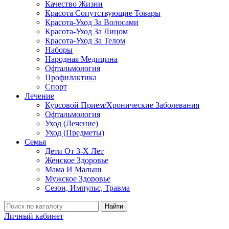
Качество Жизни
Красота Сопутствующие Товары
Красота-Уход За Волосами
Красота-Уход За Лицом
Красота-Уход За Телом
Наборы
Народная Медицина
Офтальмология
Профилактика
Спорт
Лечение
Курсовой Прием/Хронические Заболевания
Офтальмология
Уход (Лечение)
Уход (Предметы)
Семья
Дети От 3-Х Лет
Женское Здоровье
Мама И Малыш
Мужское Здоровье
Сезон, Импульс, Травма
Найти
Личный кабинет