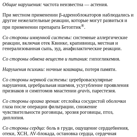
Общие нарушения:
частота неизвестна — астения.
При местном применении β-адреноблокаторов наблюдались и
другие нежелательные реакции, которые могут развиться и
®
при применении препарата Бетоптик
.
Со стороны иммунной системы:
системные аллергические
реакции, включая отек Квинке, крапивница, местная и
генерализованная сыпь, зуд, анафилактические реакции.
Со стороны обмена веществ и питания:
гипогликемия.
Нарушения психики:
ночные кошмары, потеря памяти.
Со стороны нервной системы:
цереброваскулярные
нарушения, церебральная ишемия, усугубление проявления
признаков и симптомов миастении
gravis
, парестезия.
Со стороны органа зрения:
отслойка сосудистой оболочки
глаза после операции фильтрации, снижение
чувствительности роговицы, эрозия роговицы, птоз,
диплопия.
Со стороны сердца:
боль в груди, ощущение сердцебиения,
отеки, ХСН, AV-блокада, остановка сердца, сердечная