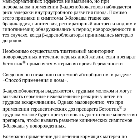
мальформативных эффектов не выявлено, но при
пероральном применении β-адреноблокаторов наблюдается
риск задержки внутриутробного развития плода. Помимо
этого признаки и симптомы β-блокады (такие как
брадикардия, гипотензия, респираторный дистресс-синдром и
гипогликемия) обнаруживались в период новорожденности в
тех случаях, когда β-адреноблокаторы принимались матерью
до родов.
Необходимо осуществлять тщательный мониторинг
новорожденных в течение первых дней жизни, если препарат
®
Бетоптик
применялся матерью во время беременности.
Сведения по снижению системной абсорбции см. в разделе
«Способ применения и дозы».
β-адреноблокаторы выделяются с грудным молоком и могут
вызывать серьезные нежелательные реакции у детей на
грудном вскармливании. Однако маловероятно, что при
®
применении терапевтических доз препарата Бетоптик
в
грудном молоке будет присутствовать достаточное количество
препарата, чтобы вызвать развитие клинических симптомов
β-блокады у новорожденных.
Возможно применение для лечения кормящих матерей по