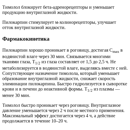
Тимолол блокирует бета-адренорецепторы и уменьшает
продукцию внутриглазной жидкости.
Пилокарпин стимулирует м-холинорецепторы, улучшает
отток внутриглазной жидкости.
Фармакокинетика
Пилокарпин хорошо проникает в роговицу, достигая C
в
max
водянистой влаге через 30 мин. Связывается многими
тканями глаза, T
из глаза составляет от 1,5 до 2,5 ч. Не
1/2
метаболизируется в водянистой влаге, выделяясь вместе с ней.
Сопутствующее назначение тимолола, который уменьшает
образование внутриглазной жидкости, снижает скорость
элиминации пилокарпина. Быстро гидролизуется в сыворотке
крови и в печени до неактивной формы. Т
из плазмы —
1/2
менее 30 мин.
Тимолол быстро проникает через роговицу. Внутриглазное
давление уменьшается через 2 ч после местного применения.
Максимальный эффект достигается через 4 ч, а действие
продолжается в течение 10–20 ч.