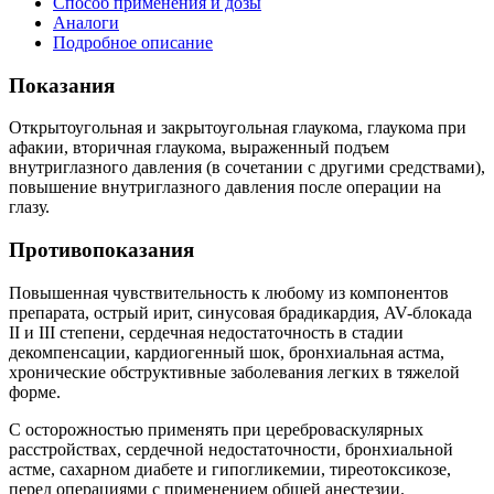
Способ применения и дозы
Аналоги
Подробное описание
Показания
Открытоугольная и закрытоугольная глаукома, глаукома при
афакии, вторичная глаукома, выраженный подъем
внутриглазного давления (в сочетании с другими средствами),
повышение внутриглазного давления после операции на
глазу.
Противопоказания
Повышенная чувствительность к любому из компонентов
препарата, острый ирит, синусовая брадикардия, AV-блокада
II и III степени, сердечная недостаточность в стадии
декомпенсации, кардиогенный шок, бронхиальная астма,
хронические обструктивные заболевания легких в тяжелой
форме.
С осторожностью применять при цереброваскулярных
расстройствах, сердечной недостаточности, бронхиальной
астме, сахарном диабете и гипогликемии, тиреотоксикозе,
перед операциями с применением общей анестезии.