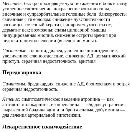
Местные:
быстро проходящее чувство жжения и боль в глазу,
усиленное слезотечение, покраснение конъюнктивы,
височные и супраорбитальные головные боли, близорукость;
связанные с тимололом: снижение чувствительности
роговицы, точечный кератит, синдром «сухого глаза»,
дерматит век; возможны: спазм цилиарной мышцы,
индуцированная миопия, снижение остроты зрения при
недостаточном освещении (вследствие миоза).
Системные:
тошнота, диарея, усиленное потоотделение,
увеличенное слюноотделение, снижение АД, астматический
приступ, сердечная недостаточность, аритмия.
Передозировка
Симптомы:
брадикардия, снижение АД, бронхоспазм и острая
сердечная недостаточность.
Лечение:
симптоматическое; введение атропина — как
антидота пилокарпина, изопреналина — в/в, для устранения
выраженной брадикардии или бронхоспазма, добутамина —
для лечения артериальной гипотензии.
Лекарственное взаимодействие