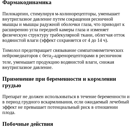
Фармакодинамика
Пилокарпин, стимулируя м-холинорецепторы, уменьшает
внутриглазное давление путем сокращения ресничной
мышцы и мышцы радужной оболочки глаза, что приводит к
расширению угла передней камеры глаза и изменяет
физическую структуру трабекулярной ткани, облегчая отток
водянистой влаги (эффект сохраняется от 4 до 14 ч).
Тимолол предотвращает связывание симпатомиметических
нейромедиаторов с бета
-адренорецепторами в ресничном
2
теле, уменьшает продукцию водянистой влаги, снижая
внутриглазное давление.
Применение при беременности и кормлении
грудью
Препарат не должен использоваться в течение беременности и
в период грудного вскармливания, если ожидаемый лечебный
эффект не превышает потенциальный риск в отношении
плода.
Побочные действия