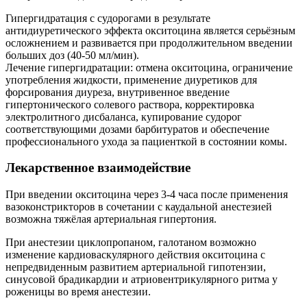
Гипергидратация с судорогами в результате
антидиуретического эффекта окситоцина является серьёзным
осложнением и развивается при продолжительном введении
больших доз (40-50 мл/мин).
Лечение гипергидратации: отмена окситоцина, ограничение
употребления жидкости, применение диуретиков для
форсирования диуреза, внутривенное введение
гипертонического солевого раствора, корректировка
электролитного дисбаланса, купирование судорог
соответствующими дозами барбитуратов и обеспечение
профессионального ухода за пациенткой в состоянии комы.
Лекарственное взаимодействие
При введении окситоцина через 3-4 часа после применения
вазоконстрикторов в сочетании с каудальной анестезией
возможна тяжёлая артериальная гипертония.
При анестезии циклопропаном, галотаном возможно
изменение кардиоваскулярного действия окситоцина с
непредвиденным развитием артериальной гипотензии,
синусовой брадикардии и атриовентрикулярного ритма у
роженицы во время анестезии.