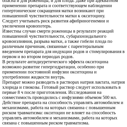
опасна и для роженицы, и для плода. Даже при адекватном
применении препарата и соответствующем наблюдении
гипертонические сокращения матки возникают при
повышенной чувствительности матки к окситоцину.
Следует учитывать риск развития афибриногенемии и
увеличения кровопотерь.
Известны случаи смерти роженицы в результате реакций
повышенной чувствительности, субарахноидального
кровоизлияния, разрыва матки, а также гибели плода по
различным причинам, связанные с парентеральным
введением препарата для индукции родов и стимулирования в
первом и во втором периодах родов.
В результате антидиуретического эффекта окситоцина
возможно развитие гипергидратации, особенно при
применении постоянной инфузии окситоцина и
употреблении жидкости внутрь.
Препарат можно разводить в растворах натрия лактата, натрия
хлорида и глюкозы. Готовый раствор следует использовать в
первые 8 ч после приготовления. Исследования на
совместимость проводились с инфузиями объемом 500 мл.
Действие препарата на способность управлять автомобилем и
механизмами, работа на которых связанна с повышенным
риском травматизма: окситоцин не влияет на способность
управлять автомобилем и механизмами, работа на которых
связана с повышенным риском травматизма.