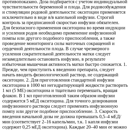
противопоказано. Доза подбирается с учетом индивидуальной
чувствительности беременной и плода. Для родовозбуждения
и стимуляции родовой деятельности: окситоцин применяется
исключительно в виде в/в капельной инфузии. Строгий
контроль за предписанной скоростью инфузии обязателен.
Для безопасного применения окситоцина во время индукции
и усиления родов необходимо применение инфузионной
помпы или другого подобного приспособления, а также
проведение мониторинга силы маточных сокращений и
сердечной деятельности плода. В случае чрезмерного
усиления сократительной деятельности матки следует
незамедлительно остановить инфузию, в результате
избыточная мышечная активность матки быстро снижается. 1.
Прежде, чем приступить к введению препарата, следует
начать вводить физиологический раствор, не содержащий
окситоцин. 2. Для приготовления стандартной инфузии
окситоцина в 1000 мл негидратирующей жидкости растворить
1 мл (5 ME) окситоцина и тщательно перемешать, вращая
флакон. В 1 мл приготовленной таким образом инфузии
содержится 5 мЕД окситоцина. Для точного дозирования
инфузионного раствора следует применять инфузионную
помпу или другое подобное приспособление. 3. Скорость
введения начальной дозы не должна превышать 0,5–4 мЕД/
мин (соответствует 2–16 капель/мин, т.к. 1 капля инфузии
содержит 0,25 мЕД окситоцина). Каждые 20–40 мин ее можно