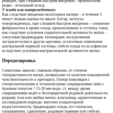
реакции, при слишком быстром введении - бронхоспазм;
редко - летальный исход.
У плода или новорожденного:
Как следствие введения окситоцина матери – в течение 5
минут низкая оценка по шкале Апгар, желтуха
новорожденных, при слишком быстром введении – снижение
фибриногена в крови плода, кровоизлияние в сетчатку глаза;
как следствие усиления сократительной активности матки -
синусовая брадикардия, тахикардия, желудочковая
экстрасистолия и другие аритмии, остаточные изменения
центральной нервной системы, гибель плода из-за асфиксии
вследствие усиления контрактильной активности матки.
Передозировка
Симптомы зависят, главным образом, от степени
гиперактивности матки, независимо от наличия повышенной
чувствительности к препарату. Гиперстимуляция с
гипертоническими и тетаническими сокращениями либо с
базовым тонусом ? 15-20 мм водн. ст. между двумя
сокращениями ведёт к беспорядочной родовой деятельности,
разрыву тела или шейки матки, влагалища, кровотечению в
послеродовом периоде, маточно плацентарной
недостаточности, брадикардии плода, его гипоксии,
гиперкапнии, сдавлению, родовым травмам или гибели.