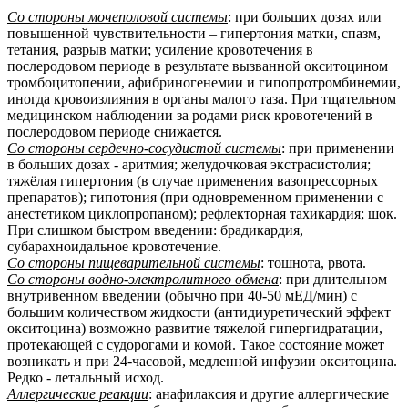
Со стороны мочеполовой системы
: при больших дозах или
повышенной чувствительности – гипертония матки, спазм,
тетания, разрыв матки; усиление кровотечения в
послеродовом периоде в результате вызванной окситоцином
тромбоцитопении, афибриногенемии и гипопротромбинемии,
иногда кровоизлияния в органы малого таза. При тщательном
медицинском наблюдении за родами риск кровотечений в
послеродовом периоде снижается.
Со стороны сердечно-сосудистой системы
: при применении
в больших дозах - аритмия; желудочковая экстрасистолия;
тяжёлая гипертония (в случае применения вазопрессорных
препаратов); гипотония (при одновременном применении с
анестетиком циклопропаном); рефлекторная тахикардия; шок.
При слишком быстром введении: брадикардия,
субарахноидальное кровотечение.
Со стороны пищеварительной системы
: тошнота, рвота.
Со стороны водно-электролитного обмена
: при длительном
внутривенном введении (обычно при 40-50 мЕД/мин) с
большим количеством жидкости (антидиуретический эффект
окситоцина) возможно развитие тяжелой гипергидратации,
протекающей с судорогами и комой. Такое состояние может
возникать и при 24-часовой, медленной инфузии окситоцина.
Редко - летальный исход.
Аллергические реакции
: анафилаксия и другие аллергические