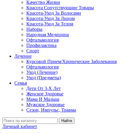
Качество Жизни
Красота Сопутствующие Товары
Красота-Уход За Волосами
Красота-Уход За Лицом
Красота-Уход За Телом
Наборы
Народная Медицина
Офтальмология
Профилактика
Спорт
Лечение
Курсовой Прием/Хронические Заболевания
Офтальмология
Уход (Лечение)
Уход (Предметы)
Семья
Дети От 3-Х Лет
Женское Здоровье
Мама И Малыш
Мужское Здоровье
Сезон, Импульс, Травма
Найти
Личный кабинет