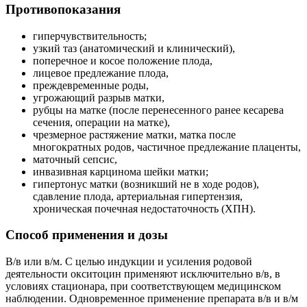
Противопоказания
гиперчувствительность;
узкий таз (анатомический и клинический),
поперечное и косое положение плода,
лицевое предлежание плода,
преждевременные роды,
угрожающий разрыв матки,
рубцы на матке (после перенесенного ранее кесарева
сечения, операции на матке),
чрезмерное растяжение матки, матка после
многократных родов, частичное предлежание плаценты,
маточный сепсис,
инвазивная карцинома шейки матки;
гипертонус матки (возникший не в ходе родов),
сдавление плода, артериальная гипертензия,
хроническая почечная недостаточность (ХПН).
Способ применения и дозы
В/в или в/м. С целью индукции и усиления родовой
деятельности окситоцин применяют исключительно в/в, в
условиях стационара, при соответствующем медицинском
наблюдении. Одновременное применение препарата в/в и в/м