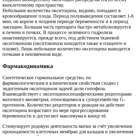
внеклеточному пространству.
Небольшие количества окситоцина, видимо, попадают в
кровообращение плода. Период полувыведения составляет 1-6
мин, он короче в позднем периоде беременности и в период
лактации. Большая часть препарата быстро метаболизируется
в печени и почках. В процессе энзимного гидролиза
инактивируется, прежде всего, под действием тканевой
окситокиназы (окситокиназа находится также в плаценте и
плазме). Лишь небольшое количество окситоцина выводится
почками в неизменном виде.
Фармакодинамика
Синтетическое гормональное средство, по
фармакологическим и клиническим свойствам сходно с
эндогенным окситоцином задней доли гипофиза.
Взаимодействует с окситоциноспецифическими рецепторами
маточного миометрия, относящимися к суперсемейству G-
протеинов. Количество рецепторов и реакция на действие
окситоцина возрастают по мере прогрессирования
беременности и достигают максимума к концу её.
Стимулирует родовую деятельность матки за счёт увеличения
проницаемости клеточных мембран для кальция и увеличения