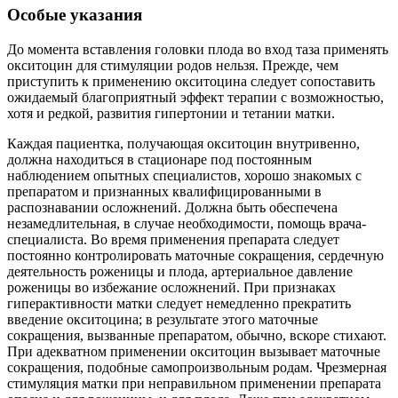
Особые указания
До момента вставления головки плода во вход таза применять
окситоцин для стимуляции родов нельзя. Прежде, чем
приступить к применению окситоцина следует сопоставить
ожидаемый благоприятный эффект терапии с возможностью,
хотя и редкой, развития гипертонии и тетании матки.
Каждая пациентка, получающая окситоцин внутривенно,
должна находиться в стационаре под постоянным
наблюдением опытных специалистов, хорошо знакомых с
препаратом и признанных квалифицированными в
распознавании осложнений. Должна быть обеспечена
незамедлительная, в случае необходимости, помощь врача-
специалиста. Во время применения препарата следует
постоянно контролировать маточные сокращения, сердечную
деятельность роженицы и плода, артериальное давление
роженицы во избежание осложнений. При признаках
гиперактивности матки следует немедленно прекратить
введение окситоцина; в результате этого маточные
сокращения, вызванные препаратом, обычно, вскоре стихают.
При адекватном применении окситоцин вызывает маточные
сокращения, подобные самопроизвольным родам. Чрезмерная
стимуляция матки при неправильном применении препарата