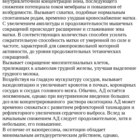
внутриклеточной концентрации иона, последующего
снижения потенциала покоя мембраны и повышения её
возбудимости. Вызывает схватки, подобные нормальным
спонтанным родам, временно ухудшая кровоснабжение матки.
С увеличением амплитуды и продолжительности мышечных
сокращений происходит расширение и сглаживание зева
матки. В соответствующих количествах способен усилить
сократительную способность матки от умеренной по силе и
частоте, характерной для самопроизвольной моторной
активности, до уровня продолжительных тетанических
сокращений.
Вызывает сокращение миоэпителиальных клеток,
прилежащих к альвеолам грудной железы, улучшая выделение
грудного молока.
Воздействуя на гладкую мускулатуру сосудов, вызывает
вазодилятацию и увеличивает кровоток в почках, коронарных
сосудах и сосудах головного мозга. Обычно, АД остаётся
неизменным, однако при внутривенном введении больших
доз или концентрированного раствора окситоцина АД может
временно снижаться с развитием рефлекторной тахикардии и
рефлекторного увеличения сердечного выброса. Вслед за
начальным снижением АД следует продолжительное, хотя и
небольшое, его повышение.
В отличие от вазопрессина, окситоцин обладает
минимальным антидиуретическим действием, однако,