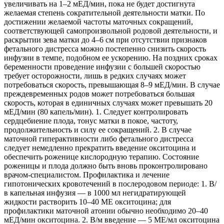
увеличивать на 1–2 мЕД/мин, пока не будет достигнута
желаемая степень сократительной деятельности матки. По
достижении желаемой частоты маточных сокращений,
соответствующей самопроизвольной родовой деятельности, и
раскрытии зева матки до 4–6 см при отсутствии признаков
фетального дистресса можно постепенно снизить скорость
инфузии в темпе, подобном ее ускорению. На поздних сроках
беременности проведение инфузии с большей скоростью
требует осторожности, лишь в редких случаях может
потребоваться скорость, превышающая 8–9 мЕД/мин. В случае
преждевременных родов может потребоваться бoльшая
скорость, которая в единичных случаях может превышать 20
мЕД/мин (80 капель/мин). 1. Следует контролировать
сердцебиение плода, тонус матки в покое, частоту,
продолжительность и силу ее сокращений. 2. В случае
маточной гиперактивности либо фетального дистресса
следует немедленно прекратить введение окситоцина и
обеспечить роженице кислородную терапию. Состояние
роженицы и плода должно быть вновь проконтролировано
врачом-специалистом. Профилактика и лечение
гипотонических кровотечений в послеродовом периоде: 1. В/
в капельная инфузия — в 1000 мл негидратирующей
жидкости растворить 10–40 ME окситоцина; для
профилактики маточной атонии обычно необходимо 20–40
мЕД/мин окситоцина. 2. В/м введение — 5 МЕ/мл окситоцина