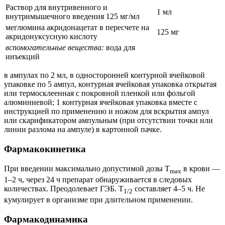
Раствор для внутривенного и
1 мл
внутримышечного введения 125 мг/мл
меглюмина акридонацетат в пересчете на
125 мг
акридонуксусную кислоту
вспомогательные вещества:
вода для
инъекций
в ампулах по 2 мл, в односторонней контурной ячейковой
упаковке по 5 ампул, контурная ячейковая упаковка открытая
или термосклеенная с покровной пленкой или фольгой
алюминиевой; 1 контурная ячейковая упаковка вместе с
инструкцией по применению и ножом для вскрытия ампул
или скарификатором ампульным (при отсутствии точки или
линии разлома на ампуле) в картонной пачке.
Фармакокинетика
При введении максимально допустимой дозы T
в крови —
max
1–2 ч, через 24 ч препарат обнаруживается в следовых
количествах. Преодолевает ГЭБ. T
составляет 4–5 ч. Не
1/2
кумулирует в организме при длительном применении.
Фармакодинамика