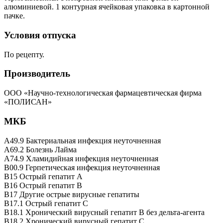
алюминиевой. 1 контурная ячейковая упаковка в картонной
пачке.
Условия отпуска
По рецепту.
Производитель
ООО «Научно-технологическая фармацевтическая фирма
«ПОЛИСАН»
МКБ
A49.9 Бактериальная инфекция неуточненная
A69.2 Болезнь Лайма
A74.9 Хламидийная инфекция неуточненная
B00.9 Герпетическая инфекция неуточненная
B15 Острый гепатит A
B16 Острый гепатит B
B17 Другие острые вирусные гепатиты
B17.1 Острый гепатит C
B18.1 Хронический вирусный гепатит B без дельта-агента
B18.2 Хронический вирусный гепатит C