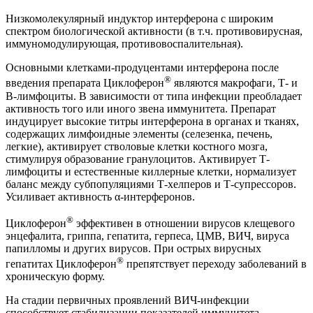
Низкомолекулярный индуктор интерферона с широким
спектром биологической активности (в т.ч. противовирусная,
иммуномодулирующая, противовоспалительная).
Основными клетками-продуцентами интерферона после
®
введения препарата Циклоферон
являются макрофаги, Т- и
В-лимфоциты. В зависимости от типа инфекции преобладает
активность того или иного звена иммунитета. Препарат
индуцирует высокие титры интерферона в органах и тканях,
содержащих лимфоидные элементы (селезенка, печень,
легкие), активирует стволовые клетки костного мозга,
стимулируя образование гранулоцитов. Активирует Т-
лимфоциты и естественные киллерные клетки, нормализует
баланс между субпопуляциями Т-хелперов и Т-супрессоров.
Усиливает активность α-интерферонов.
®
Циклоферон
эффективен в отношении вирусов клещевого
энцефалита, гриппа, гепатита, герпеса, ЦМВ, ВИЧ, вируса
папилломы и других вирусов. При острых вирусных
®
гепатитах Циклоферон
препятствует переходу заболеваний в
хроническую форму.
На стадии первичных проявлений ВИЧ-инфекции
способствует стабилизации показателей иммунитета.