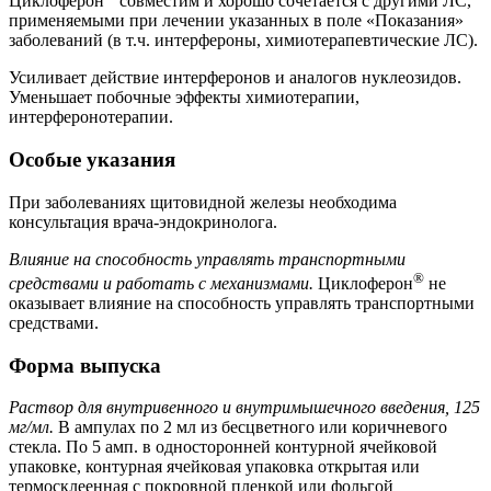
Циклоферон
совместим и хорошо сочетается с другими ЛС,
применяемыми при лечении указанных в поле «Показания»
заболеваний (в т.ч. интерфероны, химиотерапевтические ЛС).
Усиливает действие интерферонов и аналогов нуклеозидов.
Уменьшает побочные эффекты химиотерапии,
интерферонотерапии.
Особые указания
При заболеваниях щитовидной железы необходима
консультация врача-эндокринолога.
Влияние на способность управлять транспортными
®
средствами и работать с механизмами.
Циклоферон
не
оказывает влияние на способность управлять транспортными
средствами.
Форма выпуска
Раствор для внутривенного и внутримышечного введения, 125
мг/мл.
В ампулах по 2 мл из бесцветного или коричневого
стекла. По 5 амп. в односторонней контурной ячейковой
упаковке, контурная ячейковая упаковка открытая или
термосклеенная с покровной пленкой или фольгой