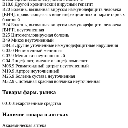
B18.8 Другой хронический вирусный гепатит
B20 Болезнь, вызванная вирусом иммунодефицита человека
[ВИЧ], проявляющаяся в виде инфекционных и паразитарных
болезней
B24 Болезнь, вызванная вирусом иммунодефицита человека
[ВИЧ], неуточненная
B25 Цитомегаловирусная болезнь
B49 Микоз неуточненный
D84.8 Другие уточненные иммунодефицитные нарушения
G03.0 Непиогенный менингит
G03.9 Менингит неуточненный
G04 Энцефалит, миелит и энцефаломиелит
M06.9 Ревматоидный артрит неуточненный
M19.9 Артроз неуточненный
M25.9 Болезнь сустава неуточненная
M32.9 Системная красная волчанка неуточненная
Товары фарм. рынка
0010 Лекарственные средства
Наличие товара в аптеках
Академическая аптека