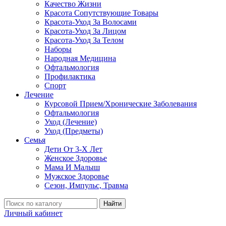
Качество Жизни
Красота Сопутствующие Товары
Красота-Уход За Волосами
Красота-Уход За Лицом
Красота-Уход За Телом
Наборы
Народная Медицина
Офтальмология
Профилактика
Спорт
Лечение
Курсовой Прием/Хронические Заболевания
Офтальмология
Уход (Лечение)
Уход (Предметы)
Семья
Дети От 3-Х Лет
Женское Здоровье
Мама И Малыш
Мужское Здоровье
Сезон, Импульс, Травма
Найти
Личный кабинет