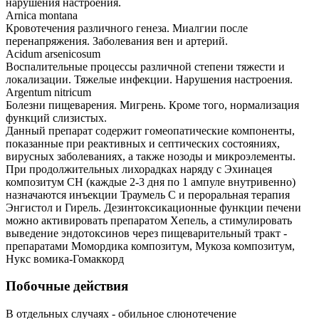
нарушения настроения.
Arnica montana
Кровотечения различного генеза. Миалгии после
перенапряжения. Заболевания вен и артерий.
Acidum arsenicosum
Воспалительные процессы различной степени тяжести и
локализации. Тяжелые инфекции. Нарушения настроения.
Argentum nitricum
Болезни пищеварения. Мигрень. Кроме того, нормализация
функций слизистых.
Данный препарат содержит гомеопатические компоненты,
показанные при реактивных и септических состояниях,
вирусных заболеваниях, а также нозоды и микроэлементы.
При продолжительных лихорадках наряду с Эхинацея
композитум СН (каждые 2-3 дня по 1 ампуле внутривенно)
назначаются инъекции Траумель С и пероральная терапия
Энгистол и Гирель. Дезинтоксикационные функции печени
можно активировать препаратом Хепель, а стимулировать
выведение эндотоксинов через пищеварительный тракт -
препаратами Момордика композитум, Мукоза композитум,
Нукс вомика-Гомаккорд
Побочные действия
В отдельных случаях - обильное слюнотечение