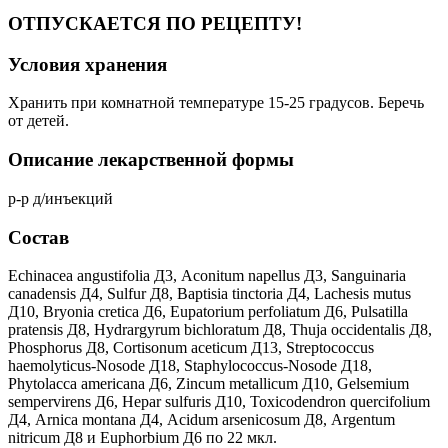
ОТПУСКАЕТСЯ ПО РЕЦЕПТУ!
Условия хранения
Хранить при комнатной температуре 15-25 градусов. Беречь
от детей.
Описание лекарственной формы
р-р д/инъекций
Состав
Echinacea angustifolia Д3, Aconitum napellus Д3, Sanguinaria
canadensis Д4, Sulfur Д8, Baptisia tinctoria Д4, Lachesis mutus
Д10, Bryonia cretica Д6, Eupatorium perfoliatum Д6, Pulsatilla
pratensis Д8, Hydrargyrum bichloratum Д8, Thuja occidentalis Д8,
Phosphorus Д8, Cortisonum aceticum Д13, Streptococcus
haemolyticus-Nosode Д18, Staphylococcus-Nosode Д18,
Phytolacca americana Д6, Zincum metallicum Д10, Gelsemium
sempervirens Д6, Hepar sulfuris Д10, Toxicodendron quercifolium
Д4, Arnica montana Д4, Acidum arsenicosum Д8, Argentum
nitricum Д8 и Euphorbium Д6 по 22 мкл.