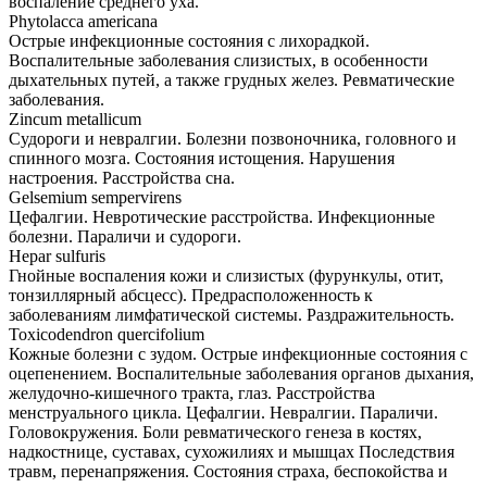
воспаление среднего уха.
Phytolacca americana
Острые инфекционные состояния с лихорадкой.
Воспалительные заболевания слизистых, в особенности
дыхательных путей, а также грудных желез. Ревматические
заболевания.
Zincum metallicum
Cудороги и невралгии. Болезни позвоночника, головного и
спинного мозга. Состояния истощения. Нарушения
настроения. Расстройства сна.
Gelsemium sempervirens
Цефалгии. Невротические расстройства. Инфекционные
болезни. Параличи и судороги.
Hepar sulfuris
Гнойные воспаления кожи и слизистых (фурункулы, отит,
тонзиллярный абсцесс). Предрасположенность к
заболеваниям лимфатической системы. Раздражительность.
Toxicodendron quercifolium
Кожные болезни с зудом. Острые инфекционные состояния с
оцепенением. Воспалительные заболевания органов дыхания,
желудочно-кишечного тракта, глаз. Расстройства
менструального цикла. Цефалгии. Невралгии. Параличи.
Головокружения. Боли ревматического генеза в костях,
надкостнице, суставах, сухожилиях и мышцах Последствия
травм, перенапряжения. Состояния страха, беспокойства и