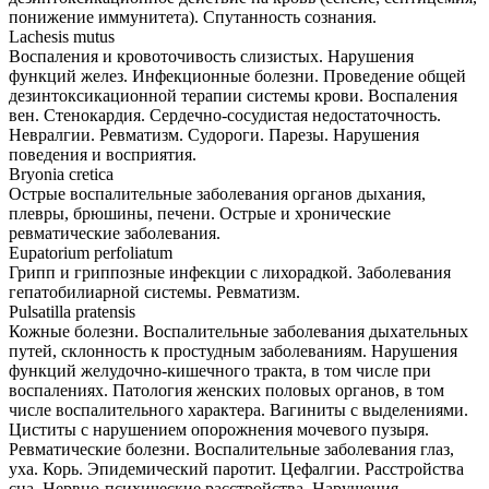
понижение иммунитета). Спутанность сознания.
Lachesis mutus
Воспаления и кровоточивость слизистых. Нарушения
функций желез. Инфекционные болезни. Проведение общей
дезинтоксикационной терапии системы крови. Воспаления
вен. Стенокардия. Сердечно-сосудистая недостаточность.
Невралгии. Ревматизм. Судороги. Парезы. Нарушения
поведения и восприятия.
Bryonia cretica
Острые воспалительные заболевания органов дыхания,
плевры, брюшины, печени. Острые и хронические
ревматические заболевания.
Eupatorium perfoliatum
Грипп и гриппозные инфекции с лихорадкой. Заболевания
гепатобилиарной системы. Ревматизм.
Pulsatilla pratensis
Кожные болезни. Воспалительные заболевания дыхательных
путей, склонность к простудным заболеваниям. Нарушения
функций желудочно-кишечного тракта, в том числе при
воспалениях. Патология женских половых органов, в том
числе воспалительного характера. Вагиниты с выделениями.
Циститы с нарушением опорожнения мочевого пузыря.
Ревматические болезни. Воспалительные заболевания глаз,
уха. Корь. Эпидемический паротит. Цефалгии. Расстройства
сна. Нервно-психические расстройства. Нарушения