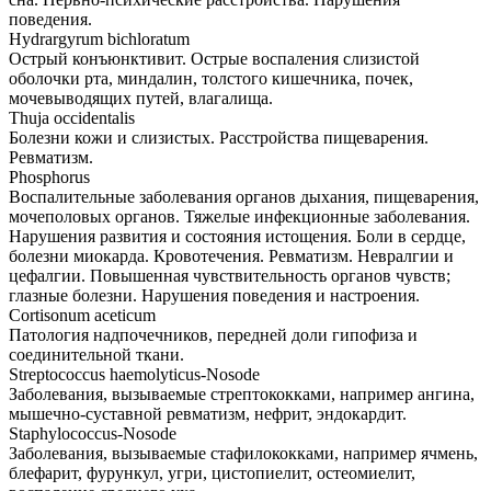
поведения.
Hydrargуrum bichloratum
Острый конъюнктивит. Острые воспаления слизистой
оболочки рта, миндалин, толстого кишечника, почек,
мочевыводящих путей, влагалища.
Thuja occidentalis
Болезни кожи и слизистых. Расстройства пищеварения.
Ревматизм.
Phosphorus
Воспалительные заболевания органов дыхания, пищеварения,
мочеполовых органов. Тяжелые инфекционные заболевания.
Нарушения развития и состояния истощения. Боли в сердце,
болезни миокарда. Кровотечения. Ревматизм. Невралгии и
цефалгии. Повышенная чувствительность органов чувств;
глазные болезни. Нарушения поведения и настроения.
Cortisonum aceticum
Патология надпочечников, передней доли гипофиза и
соединительной ткани.
Streptococcus haemolyticus-Nosode
Заболевания, вызываемые стрептококками, например ангина,
мышечно-суставной ревматизм, нефрит, эндокардит.
Staphylococcus-Nosode
Заболевания, вызываемые стафилококками, например ячмень,
блефарит, фурункул, угри, цистопиелит, остеомиелит,