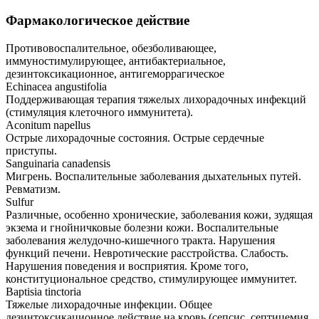
Фармакологическое действие
Противовоспалительное, обезболивающее,
иммуностимулирующее, антибактериальное,
дезинтоксикационное, антигеморрагическое
Echinacea angustifolia
Поддерживающая терапия тяжелых лихорадочных инфекций
(стимуляция клеточного иммунитета).
Aconitum napellus
Острые лихорадочные состояния. Острые сердечные
приступы.
Sanguinaria canadensis
Мигрень. Воспалительные заболевания дыхательных путей.
Ревматизм.
Sulfur
Различные, особенно хронические, заболевания кожи, зудящая
экзема и гнойничковые болезни кожи. Воспалительные
заболевания желудочно-кишечного тракта. Нарушения
функций печени. Невротические расстройства. Слабость.
Нарушения поведения и восприятия. Кроме того,
конституциональное средство, стимулирующее иммунитет.
Baptisia tinctoria
Тяжелые лихорадочные инфекции. Общее
дезинтоксикационное действие на кровь (сепсис, септицемия,