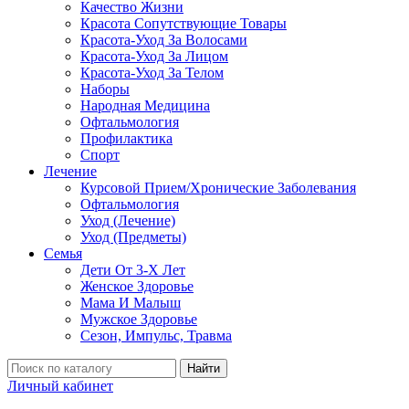
Качество Жизни
Красота Сопутствующие Товары
Красота-Уход За Волосами
Красота-Уход За Лицом
Красота-Уход За Телом
Наборы
Народная Медицина
Офтальмология
Профилактика
Спорт
Лечение
Курсовой Прием/Хронические Заболевания
Офтальмология
Уход (Лечение)
Уход (Предметы)
Семья
Дети От 3-Х Лет
Женское Здоровье
Мама И Малыш
Мужское Здоровье
Сезон, Импульс, Травма
Найти
Личный кабинет