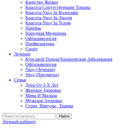
Качество Жизни
Красота Сопутствующие Товары
Красота-Уход За Волосами
Красота-Уход За Лицом
Красота-Уход За Телом
Наборы
Народная Медицина
Офтальмология
Профилактика
Спорт
Лечение
Курсовой Прием/Хронические Заболевания
Офтальмология
Уход (Лечение)
Уход (Предметы)
Семья
Дети От 3-Х Лет
Женское Здоровье
Мама И Малыш
Мужское Здоровье
Сезон, Импульс, Травма
Найти
Личный кабинет