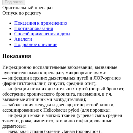
Под заказ
Оригинальный препарат
Отпуск по рецепту
Показания к применению
Противопоказания
Способ применения и дозы
Аналоги
Подробное описание
Показания
Инфекционно-воспалительные заболевания, вызванные
чувствительными к препарату микроорганизмами:
— инфекции верхних дыхательных путей и ЛОР-органов
(фарингит/тонзиллит, синусит, средний отит);
— инфекции нижних дыхательных путей (острый бронхит,
обострение хронического бронхита, пневмония, в т.ч.
вызванные атипичными возбудителями);
— заболевания желудка и двенадцатиперстной кишки,
ассоциированные с Helicobacter pylori (для порошка);
— инфекции кожи и мягких тканей (угревая сыпь средней
тяжести, рожа, импетиго, вторично инфицированные
дерматозы);
— начальная стадия болезни Лайма (боррелиоз) -