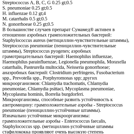
Streptococcus А, В, С, G 0.25 gt;0.5
S. pneumoniae 0.25 gt;0.5
H. influenzae 0.12 gt;4
M. catarrhalis 0.5 gt;0.5
N. gonorrhoeae 0.25 gt;0.5
В большинстве случаев препарат Сумамед® активен в
отношении аэробных грамположительных бактерий:
Staphylococcus aureus (метициллин-чувствительные штаммы),
Streptococcus pneumoniae (пенициллин-чувствительные
штаммы), Streptococcus pyogenes; аэробных
грамотрицательных бактерий: Haemophilus influenzae,
Haemophilus parainfluenzae, Legionella pneumophila, Moraxella
catarrhalis, Pasteurella multocida, Neisseria gonorrhoeae;
анаэробных бактерий: Clostridium perfringens, Fusobacterium
spp., Prevotella spp., Porphyromonas spp; других
микроорганизмов: Chlamydia trachomatis, Chlamydia
pneumoniae, Chlamydia psittaci, Mycoplasma pneumoniae,
Mycoplasma hominis, Borrelia burgdorferi.
Микроорганизмы, способные развить устойчивость к
азитромицину: грамположительные аэробы - Streptococcus
pneumoniae (пенициллин-устойчивые штаммы).
Изначально устойчивые микроорганизмы:
грамположительные аэробы - Enterococcus faecalis,
Staphylococcus spp. (метициллин-устойчивые штаммы
стафилококка проявляют очень высокую степень