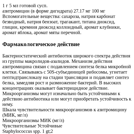
1 г 5 мл готовой сусп.
азитромицин (в форме дигидрата) 27.17 мг 100 мг
Вспомогательные вещества: сахароза, натрия карбонат
безводный, натрия бензоат, трагакант, титана диоксид,
глицин, кремния диоксид коллоидный, аромат клубники,
аромат яблока, аромат мяты перечной.
Фармакологическое действие
Бактериостатический антибиотик широкого спектра действия
из группы макролидов-азалидов. Механизм действия
азитромицина связан с подавлением синтеза белка микробной
клетки. Связываясь с 50S-субъединицей рибосомы, угнетает
пептидтранслоказу на стадии трансляции и подавляет синтез
белка, замедляя рост и размножение бактерий. В высоких
концентрациях оказывает бактерицидное действие.
Микроорганизмы могут изначально быть устойчивыми к
действию антибиотика или могут приобретать устойчивость к
нему.
Шкала чувствительности микроорганизмов к азитромицину
(МИК, мг/л)
Микроорганизмы МИК (мг/л)
Чувствительные Устойчивые
Staphylococcus spp. 1 gt;2