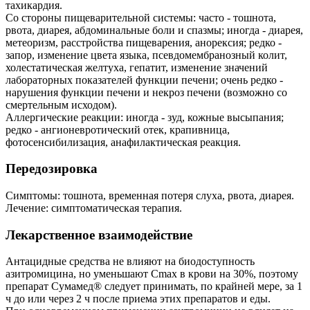
тахикардия.
Со стороны пищеварительной системы: часто - тошнота,
рвота, диарея, абдоминальные боли и спазмы; иногда - диарея,
метеоризм, расстройства пищеварения, анорексия; редко -
запор, изменение цвета языка, псевдомембранозный колит,
холестатическая желтуха, гепатит, изменение значений
лабораторных показателей функции печени; очень редко -
нарушения функции печени и некроз печени (возможно со
смертельным исходом).
Аллергические реакции: иногда - зуд, кожные высыпания;
редко - ангионевротический отек, крапивница,
фотосенсибилизация, анафилактическая реакция.
Передозировка
Симптомы: тошнота, временная потеря слуха, рвота, диарея.
Лечение: симптоматическая терапия.
Лекарственное взаимодействие
Антацидные средства не влияют на биодоступность
азитромицина, но уменьшают Cmax в крови на 30%, поэтому
препарат Сумамед® следует принимать, по крайней мере, за 1
ч до или через 2 ч после приема этих препаратов и еды.