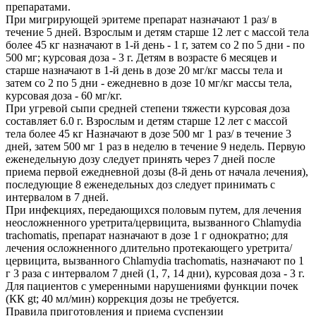
препаратами.
При мигрирующей эритеме препарат назначают 1 раз/ в
течение 5 дней. Взрослым и детям старше 12 лет с массой тела
более 45 кг назначают в 1-й день - 1 г, затем со 2 по 5 дни - по
500 мг; курсовая доза - 3 г. Детям в возрасте 6 месяцев и
старше назначают в 1-й день в дозе 20 мг/кг массы тела и
затем со 2 по 5 дни - ежедневно в дозе 10 мг/кг массы тела,
курсовая доза - 60 мг/кг.
При угревой сыпи средней степени тяжести курсовая доза
составляет 6.0 г. Взрослым и детям старше 12 лет с массой
тела более 45 кг Назначают в дозе 500 мг 1 раз/ в течение 3
дней, затем 500 мг 1 раз в неделю в течение 9 недель. Первую
еженедельную дозу следует принять через 7 дней после
приема первой ежедневной дозы (8-й день от начала лечения),
последующие 8 еженедельных доз следует принимать с
интервалом в 7 дней.
При инфекциях, передающихся половым путем, для лечения
неосложненного уретрита/цервицита, вызванного Chlamydia
trachomatis, препарат назначают в дозе 1 г однократно; для
лечения осложненного длительно протекающего уретрита/
цервицита, вызванного Chlamydia trachomatis, назначают по 1
г 3 раза с интервалом 7 дней (1, 7, 14 дни), курсовая доза - 3 г.
Для пациентов с умеренными нарушениями функции почек
(КК gt; 40 мл/мин) коррекция дозы не требуется.
Правила приготовления и приема суспензии