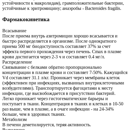
устойчивости к макролидам), грамположительные бактерии,
устойчивые к эритромицину; анаэробы - Bacteroides fragilis.
Фармакокинетика
Всасывание
После приема внутрь азитромицин хорошо всасывается и
быстро распределяется в организме. После однократного
приема 500 мг биодоступность составляет 37% за счет
эффекта первого прохождения через печень. Cmax в плазме
крови достигается через 2-3 ч и составляет 0.4 мг/л.
Распределение
Связывание с белками обратно пропорционально
концентрации в плазме крови и составляет 7-50%. Кажущийся
Vd составляет 31.1 л/кг. Проникает через мембраны клеток
(эффективен при инфекциях, вызванных внутриклеточными
возбудителями). Транспортируется фагоцитами к месту
инфекции, где высвобождается в присутствии бактерий.
Легко проникает через гистогематические барьеры и
поступает в ткани. Концентрация в тканях и клетках в 10-50
раз выше, чем в плазме, а в очаге инфекции - на 24-34%
больше, чем в здоровых тканях.
Метаболизм
В печени деметилируется, теряя активность.
Выведение