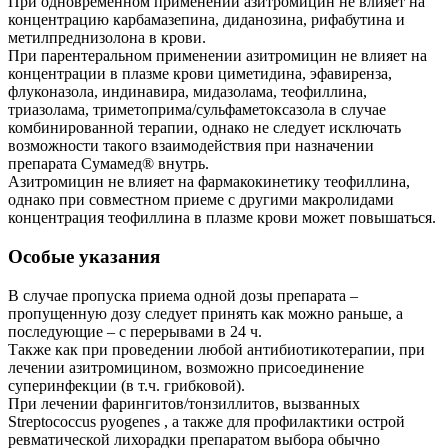
При одновременном применении азитромицин не влияет на
концентрацию карбамазепина, диданозина, рифабутина и
метилпреднизолона в крови.
При парентеральном применении азитромицин не влияет на
концентрации в плазме крови циметидина, эфавиренза,
флуконазола, индинавира, мидазолама, теофиллина,
триазолама, триметоприма/сульфаметоксазола в случае
комбинированной терапии, однако не следует исключать
возможности такого взаимодействия при назначении
препарата Сумамед® внутрь.
Азитромицин не влияет на фармакокинетику теофиллина,
однако при совместном приеме с другими макролидами
концентрация теофиллина в плазме крови может повышаться.
Особые указания
В случае пропуска приема одной дозы препарата –
пропущенную дозу следует принять как можно раньше, а
последующие – с перерывами в 24 ч.
Также как при проведении любой антибиотикотерапии, при
лечении азитромицином, возможно присоединение
суперинфекции (в т.ч. грибковой).
При лечении фарингитов/тонзиллитов, вызванных
Streptococcus pyogenes , а также для профилактики острой
ревматической лихорадки препаратом выбора обычно