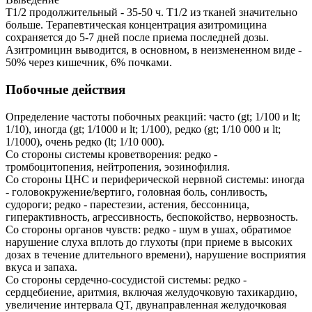
T1/2 продолжительный - 35-50 ч. T1/2 из тканей значительно
больше. Терапевтическая концентрация азитромицина
сохраняется до 5-7 дней после приема последней дозы.
Азитромицин выводится, в основном, в неизмененном виде -
50% через кишечник, 6% почками.
Побочные действия
Определение частоты побочных реакций: часто (gt; 1/100 и lt;
1/10), иногда (gt; 1/1000 и lt; 1/100), редко (gt; 1/10 000 и lt;
1/1000), очень редко (lt; 1/10 000).
Со стороны системы кроветворения: редко -
тромбоцитопения, нейтропения, эозинофилия.
Со стороны ЦНС и периферической нервной системы: иногда
- головокружение/вертиго, головная боль, сонливость,
судороги; редко - парестезии, астения, бессонница,
гиперактивность, агрессивность, беспокойство, нервозность.
Со стороны органов чувств: редко - шум в ушах, обратимое
нарушение слуха вплоть до глухоты (при приеме в высоких
дозах в течение длительного времени), нарушение восприятия
вкуса и запаха.
Со стороны сердечно-сосудистой системы: редко -
сердцебиение, аритмия, включая желудочковую тахикардию,
увеличение интервала QT, двунаправленная желудочковая