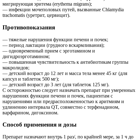
мигрирующая эритема (erythema migrans);
— инфекции мочеполовых путей, вызванные Chlamydia
trachomatis (уретрит, цервицит).
Противопоказания
— тяжелые нарушения функции печени и почек;
— период лактации (грудного вскармливания);
— одновременный прием с эрготамином и
дигидроэрготамином;
— повышенная чувствительность к антибиотикам группы
макролидов;
— детский возраст до 12 лет и масса тела менее 45 кг (для
капсул и таблеток 500 мг);
— детский возраст до 3 лет (для таблеток 125 мг).
С осторожностью следует назначать препарат при умеренных
нарушениях функции печени и почек, пациентам с
нарушениями или предрасположенностью к аритмиям и
удлинению интервала QT, совместно с терфенадином,
варфарином, дигоксином.
Способ применения и дозы
Препарат назначают внутрь 1 раз/, по крайней мере, за 1 ч до