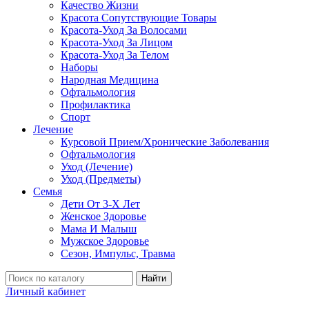
Качество Жизни
Красота Сопутствующие Товары
Красота-Уход За Волосами
Красота-Уход За Лицом
Красота-Уход За Телом
Наборы
Народная Медицина
Офтальмология
Профилактика
Спорт
Лечение
Курсовой Прием/Хронические Заболевания
Офтальмология
Уход (Лечение)
Уход (Предметы)
Семья
Дети От 3-Х Лет
Женское Здоровье
Мама И Малыш
Мужское Здоровье
Сезон, Импульс, Травма
Найти
Личный кабинет