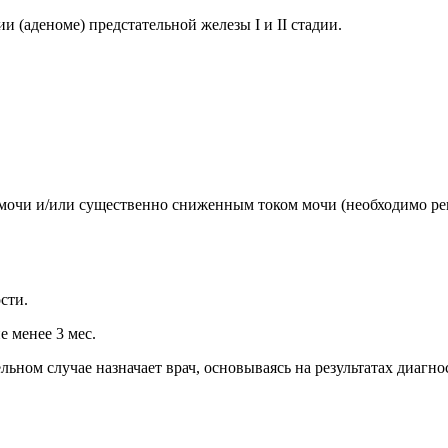
(аденоме) предстательной железы I и II стадии.
очи и/или существенно сниженным током мочи (необходимо рег
сти.
е менее 3 мес.
ном случае назначает врач, основываясь на результатах диагно