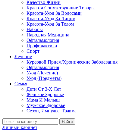
Качество Жизни
Красота Сопутствующие Товары
Красота-Уход За Волосами
Красота-Уход За Лицом
Красота-Уход За Телом
Наборы
Народная Медицина
Офтальмология
Профилактика
Спорт
Лечение
Курсовой Прием/Хронические Заболевания
Офтальмология
Уход (Лечение)
Уход (Предметы)
Семья
Дети От 3-Х Лет
Женское Здоровье
Мама И Малыш
Мужское Здоровье
Сезон, Импульс, Травма
Найти
Личный кабинет