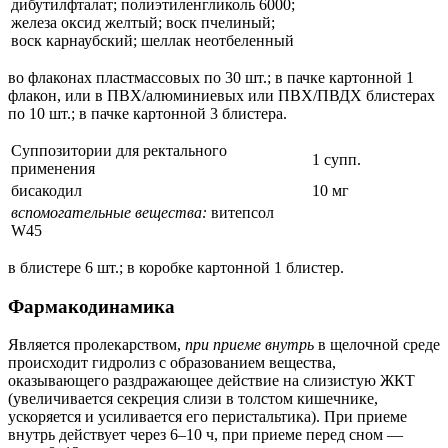
дибутилфталат; полиэтиленгликоль 6000;
железа оксид желтый; воск пчелиный;
воск карнаубский; шеллак неотбеленный
во флаконах пластмассовых по 30 шт.; в пачке картонной 1
флакон, или в ПВХ/алюминиевых или ПВХ/ПВДХ блистерах
по 10 шт.; в пачке картонной 3 блистера.
Суппозитории для ректального
1 супп.
применения
бисакодил
10 мг
вспомогательные вещества:
витепсол
W45
в блистере 6 шт.; в коробке картонной 1 блистер.
Фармакодинамика
Является пролекарством,
при приеме внутрь
в щелочной среде
происходит гидролиз с образованием вещества,
оказывающего раздражающее действие на слизистую ЖКТ
(увеличивается секреция слизи в толстом кишечнике,
ускоряется и усиливается его перистальтика). При приеме
внутрь действует через 6–10 ч, при приеме перед сном —