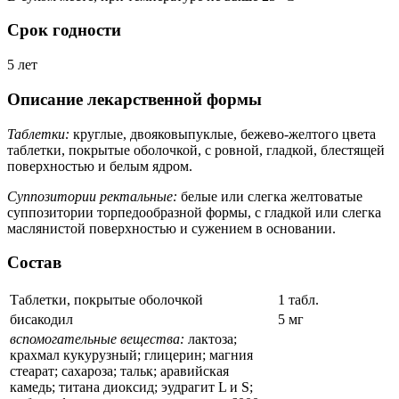
Срок годности
5 лет
Описание лекарственной формы
Таблетки:
круглые, двояковыпуклые, бежево-желтого цвета
таблетки, покрытые оболочкой, с ровной, гладкой, блестящей
поверхностью и белым ядром.
Суппозитории ректальные:
белые или слегка желтоватые
суппозитории торпедообразной формы, с гладкой или слегка
маслянистой поверхностью и сужением в основании.
Состав
Таблетки, покрытые оболочкой
1 табл.
бисакодил
5 мг
вспомогательные вещества:
лактоза;
крахмал кукурузный; глицерин; магния
стеарат; сахароза; тальк; аравийская
камедь; титана диоксид; эудрагит L и S;