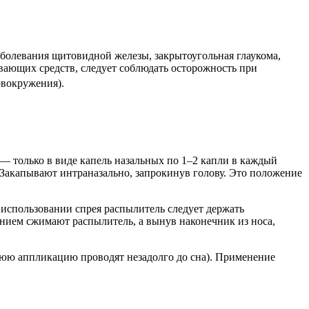
аболевания щитовидной железы, закрытоугольная глаукома,
вающих средств, следует соблюдать осторожность при
вокружения).
т — только в виде капель назальных по 1–2 капли в каждый
ки. Закапывают интраназально, запрокинув голову. Это положение
 использовании спрея распылитель следует держать
ением сжимают распылитель, а вынув наконечник из носа,
днюю аппликацию проводят незадолго до сна). Применение