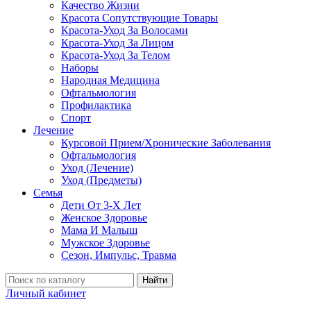
Качество Жизни
Красота Сопутствующие Товары
Красота-Уход За Волосами
Красота-Уход За Лицом
Красота-Уход За Телом
Наборы
Народная Медицина
Офтальмология
Профилактика
Спорт
Лечение
Курсовой Прием/Хронические Заболевания
Офтальмология
Уход (Лечение)
Уход (Предметы)
Семья
Дети От 3-Х Лет
Женское Здоровье
Мама И Малыш
Мужское Здоровье
Сезон, Импульс, Травма
Найти
Личный кабинет