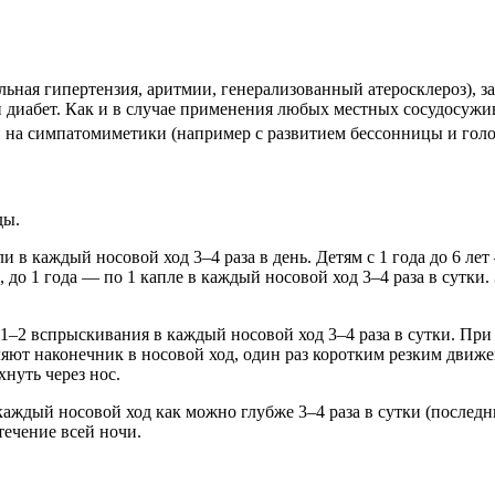
льная гипертензия, аритмии, генерализованный атеросклероз), з
 диабет. Как и в случае применения любых местных сосудосужи
на симпатомиметики (например с развитием бессонницы и голо
ды.
 в каждый носовой ход 3–4 раза в день. Детям с 1 года до 6 ле
ли, до 1 года — по 1 капле в каждый носовой ход 3–4 раза в сут
 1–2 вспрыскивания в каждый носовой ход 3–4 раза в сутки. При
ляют наконечник в носовой ход, один раз коротким резким движ
нуть через нос.
 каждый носовой ход как можно глубже 3–4 раза в сутки (после
течение всей ночи.