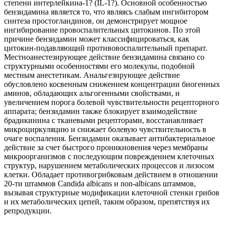
степени интерлейкина-1? (IL-1?). Основной особенностью
бензидамина является то, что являясь слабым ингибитором
синтеза простогландинов, он демонстрирует мощное
ингибирование провоспалительных цитокинов. По этой
причине бензидамин может классифицироваться, как
цитокин-подавляющий противовоспалительный препарат.
Местноанестезирующее действие бензидамина связано со
структурными особенностями его молекулы, подобной
местным анестетикам. Анальгезирующее действие
обусловлено косвенным снижением концентрации биогенных
аминов, обладающих альгогенными свойствами, и
увеличением порога болевой чувствительности рецепторного
аппарата; бензидамин также блокирует взаимодействие
брадикинина с тканевыми рецепторами, восстанавливает
микроциркуляцию и снижает болевую чувствительность в
очаге воспаления. Бензидамин оказывает антибактериальное
действие за счет быстрого проникновения через мембраны
микроорганизмов с последующим повреждением клеточных
структур, нарушением метаболических процессов и лизосом
клетки. Обладает противогрибковым действием в отношении
20-ти штаммов Candida albicans и non-albicans штаммов,
вызывая структурные модификации клеточной стенки грибов
и их метаболических цепей, таким образом, препятствуя их
репродукции.