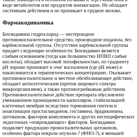
виде метаболитов или продуктов конъюгации. Не обладает
системным действием и не проникает в грудное молоко.
Фармакодинамика
Бензидамина гидрохлорид — нестероидное
противовоспалительное средство, производное индазола, без
карбоксильной группы. Отсутствие карбоксильной группы
придает следующие особенности: Бензидамин является
слабым основанием (тогда как большинство НПВП слабые
кислоты), обладает высокой липофильностью, по градиенту
pH хорошо проникает в очаг воспаления (где рН ниже) и
накапливается в терапевтических концентрациях. Оказывает
противовоспалительное и местное обезболивающее действие,
обладает антисептическим (против широкого спектра
микроорганизмов), а также противогрибковым действием.
Противовоспалительное действие препарата обусловлено
уменьшением проницаемости капилляров, стабилизацией
клеточных мембран вследствие торможения синтеза и
инактивации простагландинов, гистамина, брадикинина,
цитокинов, факторов комплемента и других неспецифических
эндогенных «повреждающих» факторов. Бензидамин
подавляет продукцию провоспалительных цитокинов,
особенно фактора некроза опухоли-? (ФНО-?), в меньшей