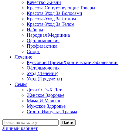
Качество Жизни
Красота Сопутствующие Товары
Красота-Уход За Волосами
Красота-Уход За Лицом
Красота-Уход За Телом
Наборы
Народная Медицина
Офтальмология
Профилактика
Спорт
Лечение
Курсовой Прием/Хронические Заболевания
Офтальмология
Уход (Лечение)
Уход (Предметы)
Семья
Дети От 3-Х Лет
Женское Здоровье
Мама И Малыш
Мужское Здоровье
Сезон, Импульс, Травма
Найти
Личный кабинет