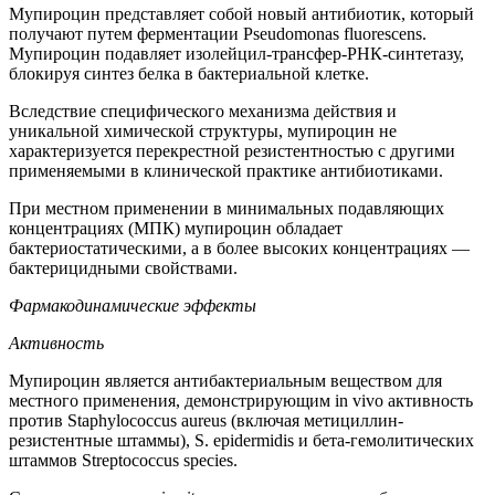
Мупироцин представляет собой новый антибиотик, который
получают путем ферментации Pseudomonas fluorescens.
Мупироцин подавляет изолейцил-трансфер-РНК-синтетазу,
блокируя синтез белка в бактериальной клетке.
Вследствие специфического механизма действия и
уникальной химической структуры, мупироцин не
характеризуется перекрестной резистентностью с другими
применяемыми в клинической практике антибиотиками.
При местном применении в минимальных подавляющих
концентрациях (МПК) мупироцин обладает
бактериостатическими, а в более высоких концентрациях —
бактерицидными свойствами.
Фармакодинамические эффекты
Активность
Мупироцин является антибактериальным веществом для
местного применения, демонстрирующим in vivo активность
против Staphylococcus aureus (включая метициллин-
резистентные штаммы), S. epidermidis и бета-гемолитических
штаммов Streptococcus species.