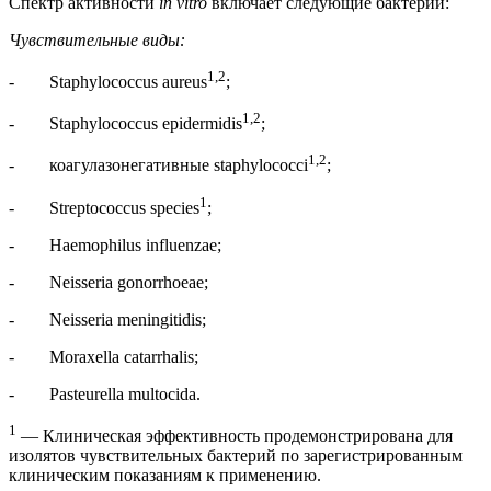
Спектр активности
in
vitro
включает следующие бактерии:
Чувствительные виды:
1,2
- Staphylococcus aureus
;
1,2
- Staphylococcus epidermidis
;
1,2
- коагулазонегативные staphylococci
;
1
- Streptococcus species
;
- Haemophilus influenzae;
- Neisseria gonorrhoeae;
- Neisseria meningitidis;
- Moraxella catarrhalis;
- Pasteurella multocida.
1
— Клиническая эффективность продемонстрирована для
изолятов чувствительных бактерий по зарегистрированным
клиническим показаниям к применению.