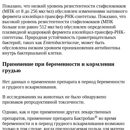
Показано, что низкий уровень резистентности стафилококков
(МПК от 8 до 256 мкг/мл) обусловлен изменениями нативного
фермента изолейцил-трансфер-РНК-синтетазы. Показано, что
высокий уровень резистентности стафилококков (МПК
больше или равно 512 мкг/мл) обусловлен определенной
плазмидной кодировкой фермента изолейцил-трансфер-РНК-
синтетазы. Природная устойчивость грамотрицательных
бактерий, таких как
Enterobacteriaceae
,
может быть
обусловлена низким уровнем проникновения антибиотика
внутрь бактериальной клетки.
Применение при беременности и кормлении
грудью
Нет данных о применении препарата в период беременности
и грудного вскармливания.
В исследованиях на животных не было обнаружено
признаков репродуктивной токсичности.
Однако, как и при применении других лекарственных
®
препаратов, применение препарата Бактробан
во время
беременности и в период грудного вскармливания возможно
только в том случае, когда предполагаемая польза для матери