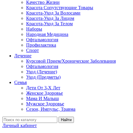
Качество Жизни
Красота Сопутствующие Товары
Красота-Уход За Волосами
Красота-Уход За Лицом
Красота-Уход За Телом
Наборы
Народная Медицина
Офтальмология
Профилактика
Спорт
Лечение
Курсовой Прием/Хронические Заболевания
Офтальмология
Уход (Лечение)
Уход (Предметы)
Семья
Дети От 3-Х Лет
Женское Здоровье
Мама И Малыш
Мужское Здоровье
Сезон, Импульс, Травма
Найти
Личный кабинет