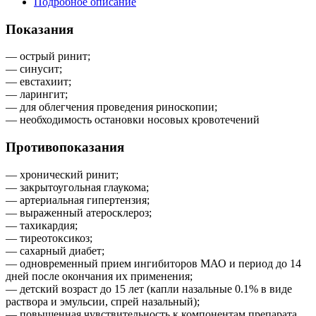
Подробное описание
Показания
— острый ринит;
— синусит;
— евстахиит;
— ларингит;
— для облегчения проведения риноскопии;
— необходимость остановки носовых кровотечений
Противопоказания
— хронический ринит;
— закрытоугольная глаукома;
— артериальная гипертензия;
— выраженный атеросклероз;
— тахикардия;
— тиреотоксикоз;
— сахарный диабет;
— одновременный прием ингибиторов МАО и период до 14
дней после окончания их применения;
— детский возраст до 15 лет (капли назальные 0.1% в виде
раствора и эмульсии, спрей назальный);
— повышенная чувствительность к компонентам препарата.