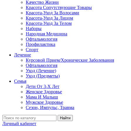
Качество Жизни
Красота Сопутствующие Товары
Красота-Уход За Волосами
Красота-Уход За Лицом
Красота-Уход За Телом
Наборы
Народная Медицина
Офтальмология
Профилактика
Спорт
Лечение
Курсовой Прием/Хронические Заболевания
Офтальмология
Уход (Лечение)
Уход (Предметы)
Семья
Дети От 3-Х Лет
Женское Здоровье
Мама И Малыш
Мужское Здоровье
Сезон, Импульс, Травма
Найти
Личный кабинет