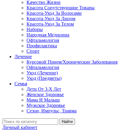
Качество Жизни
Красота Сопутствующие Товары
Красота-Уход За Волосами
Красота-Уход За Лицом
Красота-Уход За Телом
Наборы
Народная Медицина
Офтальмология
Профилактика
Спорт
Лечение
Курсовой Прием/Хронические Заболевания
Офтальмология
Уход (Лечение)
Уход (Предметы)
Семья
Дети От 3-Х Лет
Женское Здоровье
Мама И Малыш
Мужское Здоровье
Сезон, Импульс, Травма
Найти
Личный кабинет