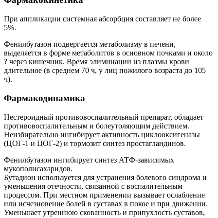
При аппликации системная абсорбция составляет не более
5%.
Фенилбутазон подвергается метаболизму в печени,
выделяется в форме метаболитов в основном почками и около
? через кишечник. Время элиминации из плазмы крови
длительное (в среднем 70 ч, у лиц пожилого возраста до 105
ч).
Фармакодинамика
Нестероидный противовоспалительный препарат, обладает
противовоспалительным и болеутоляющим действием.
Неизбирательно ингибирует активность циклооксигеназы
(ЦОГ-1 и ЦОГ-2) и тормозит синтез простагландинов.
Фенилбутазон ингибирует синтез АТФ-зависимых
мукополисахаридов.
Бутадион используется для устранения болевого синдрома и
уменьшения отечности, связанной с воспалительным
процессом. При местном применении вызывает ослабление
или исчезновение болей в суставах в покое и при движении.
Уменьшает утреннюю скованность и припухлость суставов,