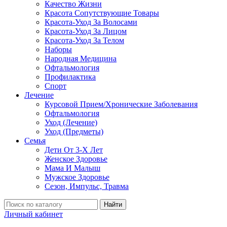
Качество Жизни
Красота Сопутствующие Товары
Красота-Уход За Волосами
Красота-Уход За Лицом
Красота-Уход За Телом
Наборы
Народная Медицина
Офтальмология
Профилактика
Спорт
Лечение
Курсовой Прием/Хронические Заболевания
Офтальмология
Уход (Лечение)
Уход (Предметы)
Семья
Дети От 3-Х Лет
Женское Здоровье
Мама И Малыш
Мужское Здоровье
Сезон, Импульс, Травма
Найти
Личный кабинет