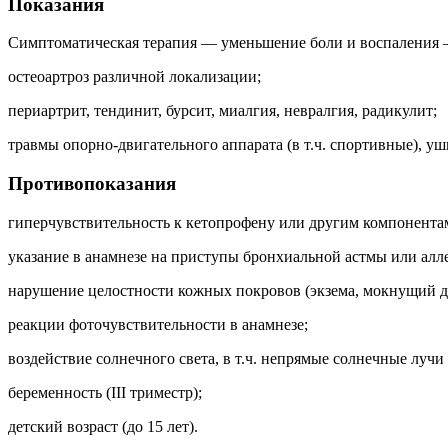
Показания
Симптоматическая терапия — уменьшение боли и воспаления 
остеоартроз различной локализации;
периартрит, тендинит, бурсит, миалгия, невралгия, радикулит;
травмы опорно-двигательного аппарата (в т.ч. спортивные), у
Противопоказания
гиперчувствительность к кетопрофену или другим компонента
указание в анамнезе на приступы бронхиальной астмы или ал
нарушение целостности кожных покровов (экзема, мокнущий д
реакции фоточувствительности в анамнезе;
воздействие солнечного света, в т.ч. непрямые солнечные луч
беременность (III триместр);
детский возраст (до 15 лет).