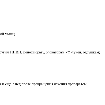
илий мышц.
 другим НПВП, фенофибрату, блокаторам УФ-лучей, отдушкам;
я и еще 2 нед после прекращения лечения препаратом;