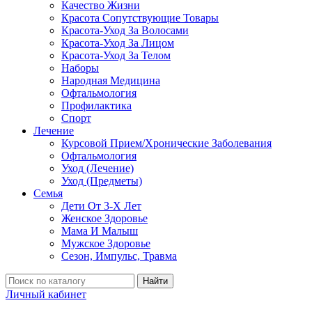
Качество Жизни
Красота Сопутствующие Товары
Красота-Уход За Волосами
Красота-Уход За Лицом
Красота-Уход За Телом
Наборы
Народная Медицина
Офтальмология
Профилактика
Спорт
Лечение
Курсовой Прием/Хронические Заболевания
Офтальмология
Уход (Лечение)
Уход (Предметы)
Семья
Дети От 3-Х Лет
Женское Здоровье
Мама И Малыш
Мужское Здоровье
Сезон, Импульс, Травма
Найти
Личный кабинет