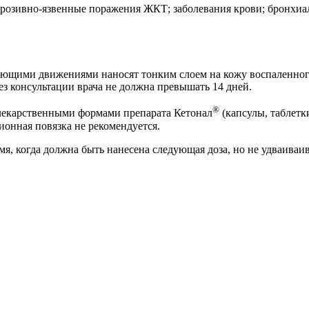
озивно-язвенные поражения ЖКТ; заболевания крови; бронхиаль
ющими движениями наносят тонким слоем на кожу воспаленного 
ез консультации врача не должна превышать 14 дней.
®
лекарственными формами препарата Кетонал
(капсулы, таблетки
ионная повязка не рекомендуется.
мя, когда должна быть нанесена следующая доза, но не удваиваив