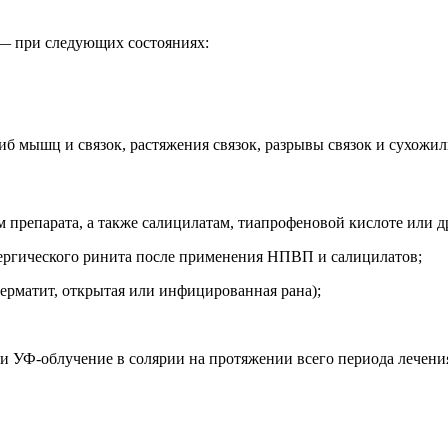
— при следующих состояниях:
шиб мышц и связок, растяжения связок, разрывы связок и сухож
м препарата, а также салицилатам, тиапрофеновой кислоте или
лергического ринита после применения НПВП и салицилатов;
ерматит, открытая или инфицированная рана);
и и УФ-облучение в солярии на протяжении всего периода лечени