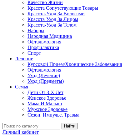
Качество Жизни
Красота Сопутствующие Товары
Красота-Уход За Волосами
Красота-Уход За Лицом
Красота-Уход За Телом
Наборы
Народная Медицина
Офтальмология
Профилактика
Спорт
Лечение
Курсовой Прием/Хронические Заболевания
Офтальмология
Уход (Лечение)
Уход (Предметы)
Семья
Дети От 3-Х Лет
Женское Здоровье
Мама И Малыш
Мужское Здоровье
Сезон, Импульс, Травма
Найти
Личный кабинет