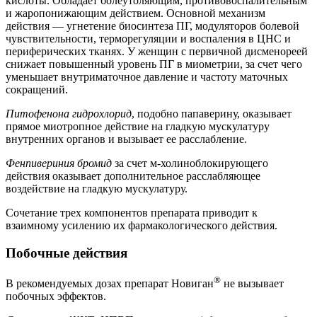
кислоты. Обладает болеутоляющим, противовоспалительным
и жаропонижающим действием. Основной механизм
действия — угнетение биосинтеза ПГ, модуляторов болевой
чувствительности, терморегуляции и воспаления в ЦНС и
периферических тканях. У женщин с первичной дисменореей
снижает повышенный уровень ПГ в миометрии, за счет чего
уменьшает внутриматочное давление и частоту маточных
сокращений.
Питофенона гидрохлорид
, подобно папаверину, оказывает
прямое миотропное действие на гладкую мускулатуру
внутренних органов и вызывает ее расслабление.
Фенпивериния бромид
за счет м-холиноблокирующего
действия оказывает дополнительное расслабляющее
воздействие на гладкую мускулатуру.
Сочетание трех компонентов препарата приводит к
взаимному усилению их фармакологического действия.
Побочные действия
®
В рекомендуемых дозах препарат Новиган
не вызывает
побочных эффектов.