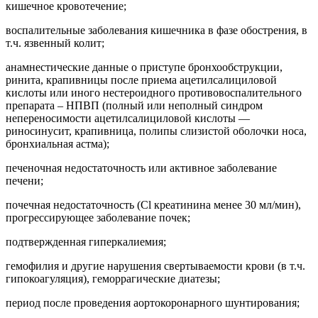
кишечное кровотечение;
воспалительные заболевания кишечника в фазе обострения, в
т.ч. язвенный колит;
анамнестические данные о приступе бронхообструкции,
ринита, крапивницы после приема ацетилсалициловой
кислоты или иного нестероидного противовоспалительного
препарата – НПВП (полный или неполный синдром
непереносимости ацетилсалициловой кислоты —
риносинусит, крапивница, полипы слизистой оболочки носа,
бронхиальная астма);
печеночная недостаточность или активное заболевание
печени;
почечная недостаточность (Cl креатинина менее 30 мл/мин),
прогрессирующее заболевание почек;
подтвержденная гиперкалиемия;
гемофилия и другие нарушения свертываемости крови (в т.ч.
гипокоагуляция), геморрагические диатезы;
период после проведения аортокоронарного шунтирования;