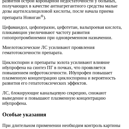
развития острой коронарной недостаточности у больных,
получающих в качестве антиагрегантного средства малые
дозы ацетилсалициловой кислоты, после начала приема
®
препарата Новиган
).
Цефамандол, цефоперазон, цефотетан, вальпроевая кислота,
пликамицин увеличивают частоту развития
гипопротромбинемии при одновременном назначении.
Миелотоксические ЛС усиливают проявления
гематотоксичности препарата.
Циклоспорин и препараты золота усиливают влияние
ибупрофена на синтез ПГ в почках, что проявляется
повышением нефротоксичности. Ибупрофен повышает
плазменную концентрацию циклоспорина и вероятность
развития его гепатотоксических эффектов.
ЛС, блокирующие канальцевую секрецию, снижают
выведение и повышают плазменную концентрацию
ибупрофена.
Особые указания
При длительном применении необходим контроль картины