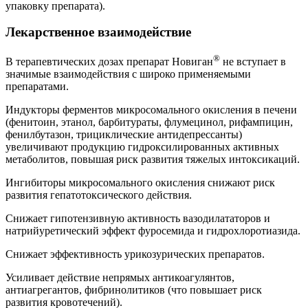
упаковку препарата).
Лекарственное взаимодействие
®
В терапевтических дозах препарат Новиган
не вступает в
значимые взаимодействия с широко применяемыми
препаратами.
Индукторы ферментов микросомального окисления в печени
(фенитоин, этанол, барбитураты, флумецинол, рифампицин,
фенилбутазон, трициклические антидепрессанты)
увеличивают продукцию гидроксилированных активных
метаболитов, повышая риск развития тяжелых интоксикаций.
Ингибиторы микросомального окисления снижают риск
развития гепатотоксического действия.
Снижает гипотензивную активность вазодилататоров и
натрийуретический эффект фуросемида и гидрохлоротиазида.
Снижает эффективность урикозурических препаратов.
Усиливает действие непрямых антикоагулянтов,
антиагрегантов, фибринолитиков (что повышает риск
развития кровотечений).