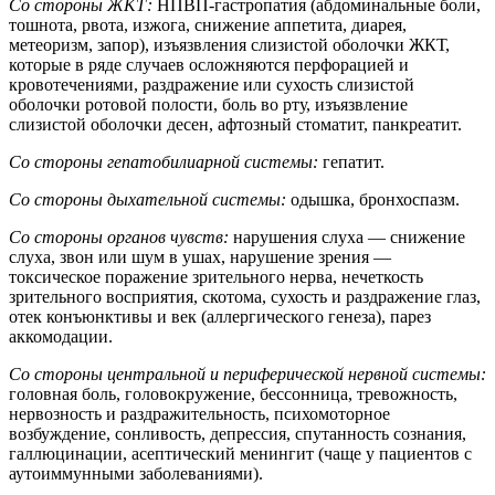
Со стороны ЖКТ:
НПВП-гастропатия (абдоминальные боли,
тошнота, рвота, изжога, снижение аппетита, диарея,
метеоризм, запор), изъязвления слизистой оболочки ЖКТ,
которые в ряде случаев осложняются перфорацией и
кровотечениями, раздражение или сухость слизистой
оболочки ротовой полости, боль во рту, изъязвление
слизистой оболочки десен, афтозный стоматит, панкреатит.
Со стороны гепатобилиарной системы:
гепатит.
Со стороны дыхательной системы:
одышка, бронхоспазм.
Со стороны органов чувств:
нарушения слуха — снижение
слуха, звон или шум в ушах, нарушение зрения —
токсическое поражение зрительного нерва, нечеткость
зрительного восприятия, скотома, сухость и раздражение глаз,
отек конъюнктивы и век (аллергического генеза), парез
аккомодации.
Со стороны центральной и периферической нервной системы:
головная боль, головокружение, бессонница, тревожность,
нервозность и раздражительность, психомоторное
возбуждение, сонливость, депрессия, спутанность сознания,
галлюцинации, асептический менингит (чаще у пациентов с
аутоиммунными заболеваниями).