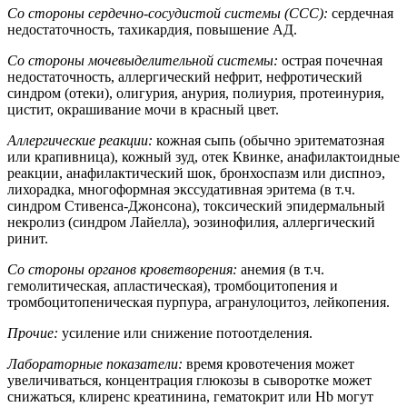
Со стороны сердечно-сосудистой системы (ССС):
сердечная
недостаточность, тахикардия, повышение АД.
Со стороны мочевыделительной системы:
острая почечная
недостаточность, аллергический нефрит, нефротический
синдром (отеки), олигурия, анурия, полиурия, протеинурия,
цистит, окрашивание мочи в красный цвет.
Аллергические реакции:
кожная сыпь (обычно эритематозная
или крапивница), кожный зуд, отек Квинке, анафилактоидные
реакции, анафилактический шок, бронхоспазм или диспноэ,
лихорадка, многоформная экссудативная эритема (в т.ч.
синдром Стивенса-Джонсона), токсический эпидермальный
некролиз (синдром Лайелла), эозинофилия, аллергический
ринит.
Со стороны органов кроветворения:
анемия (в т.ч.
гемолитическая, апластическая), тромбоцитопения и
тромбоцитопеническая пурпура, агранулоцитоз, лейкопения.
Прочие:
усиление или снижение потоотделения.
Лабораторные показатели:
время кровотечения может
увеличиваться, концентрация глюкозы в сыворотке может
снижаться, клиренс креатинина, гематокрит или Hb могут