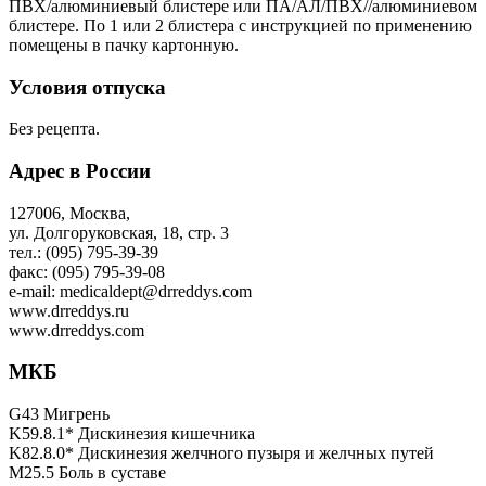
ПВХ/алюминиевый блистере или ПА/АЛ/ПВХ//алюминиевом
блистере. По 1 или 2 блистера с инструкцией по применению
помещены в пачку картонную.
Условия отпуска
Без рецепта.
Адрес в России
127006, Москва,
ул. Долгоруковская, 18, стр. 3
тел.: (095) 795-39-39
факс: (095) 795-39-08
e-mail: medicaldept@drreddys.com
www.drreddys.ru
www.drreddys.com
МКБ
G43 Мигрень
K59.8.1* Дискинезия кишечника
K82.8.0* Дискинезия желчного пузыря и желчных путей
M25.5 Боль в суставе