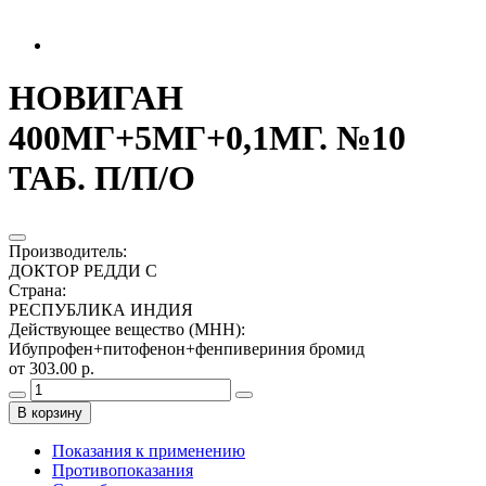
НОВИГАН
400МГ+5МГ+0,1МГ. №10
ТАБ. П/П/О
Производитель
:
ДОКТОР РЕДДИ С
Страна
:
РЕСПУБЛИКА ИНДИЯ
Действующее вещество (МНН)
:
Ибупрофен+питофенон+фенпивериния бромид
от 303.00 р.
В корзину
Показания к применению
Противопоказания