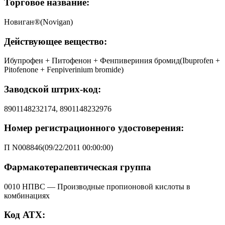
Торговое название:
Новиган®(Novigan)
Действующее вещество:
Ибупрофен + Питофенон + Фенпивериния бромид(Ibuprofen +
Pitofenone + Fenpiverinium bromide)
Заводской штрих-код:
8901148232174, 8901148232976
Номер регистрационного удостоверения:
П N008846(09/22/2011 00:00:00)
Фармакотерапевтическая группа
0010 НПВС — Производные пропионовой кислоты в
комбинациях
Код АТХ: