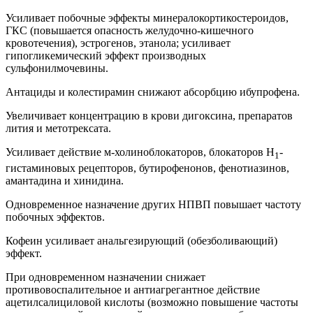
Усиливает побочные эффекты минералокортикостероидов,
ГКС (повышается опасность желудочно-кишечного
кровотечения), эстрогенов, этанола; усиливает
гипогликемический эффект производных
сульфонилмочевины.
Антациды и колестирамин снижают абсорбцию ибупрофена.
Увеличивает концентрацию в крови дигоксина, препаратов
лития и метотрексата.
Усиливает действие м-холиноблокаторов, блокаторов H
-
1
гистаминовых рецепторов, бутирофенонов, фенотиазинов,
амантадина и хинидина.
Одновременное назначение других НПВП повышает частоту
побочных эффектов.
Кофеин усиливает анальгезирующий (обезболивающий)
эффект.
При одновременном назначении снижает
противовоспалительное и антиагрегантное действие
ацетилсалициловой кислоты (возможно повышение частоты