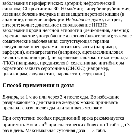
заболевания периферических артерий; нефротический
синдром; Cl креатинина 30–60 мл/мин; гипербилирубинемия;
язвенная болезнь желудка и двенадцатиперстной кишки (в
анамнезе); наличие инфекции
Helicobacter pylori
; гастрит;
энтерит; колит; длительное использование НПВП;
заболевания крови неясной этиологии (лейкопения, анемия);
курение; частое употребление алкоголя (алкоголизм); тяжелые
соматические заболевания; сопутствующая терапия
следующими препаратами: антикоагулянты (например,
варфарин), антиагреганты (например, ацетилсалициловая
кислота, клопидогрел), пероральные глюкокортикостероиды
(ГКС) (например, преднизолон), селективные ингибиторы
обратного захвата серотонина (СИОЗС) (например,
циталопрам, флуоксетин, пароксетин, сертралин).
Способ применения и дозы
Внутрь,
за 1 ч до или через 3 ч после еды. Во избежание
раздражающего действия на желудок можно принимать
препарат сразу после еды или запивать молоком.
При отсутствии особых предписаний врача рекомендуется
®
принимать Новиган
при спастических болях по 1 табл. до 3
раз в день. Максимальная суточная доза — 3 табл.