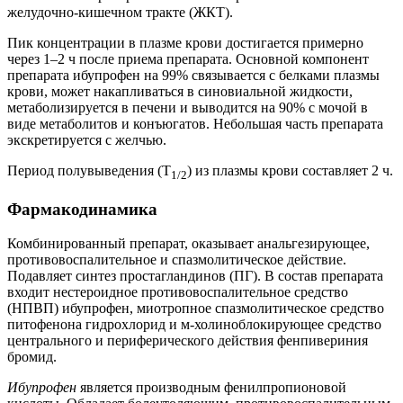
желудочно-кишечном тракте (ЖКТ).
Пик концентрации в плазме крови достигается примерно
через 1–2 ч после приема препарата. Основной компонент
препарата ибупрофен на 99% связывается с белками плазмы
крови, может накапливаться в синовиальной жидкости,
метаболизируется в печени и выводится на 90% с мочой в
виде метаболитов и конъюгатов. Небольшая часть препарата
экскретируется с желчью.
Период полувыведения (T
) из плазмы крови составляет 2 ч.
1/2
Фармакодинамика
Комбинированный препарат, оказывает анальгезирующее,
противовоспалительное и спазмолитическое действие.
Подавляет синтез простагландинов (ПГ). В состав препарата
входит нестероидное противовоспалительное средство
(НПВП) ибупрофен, миотропное спазмолитическое средство
питофенона гидрохлорид и м-холиноблокирующее средство
центрального и периферического действия фенпивериния
бромид.
Ибупрофен
является производным фенилпропионовой