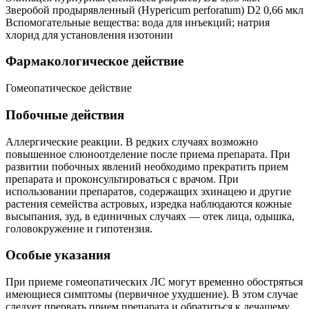
Зверобой продырявленный (Hypericum perforatum) D2 0,66 мкл
Вспомогательные вещества: вода для инъекций; натрия
хлорид для установления изотонии
Фармакологическое действие
Гомеопатическое действие
Побочные действия
Аллергические реакции. В редких случаях возможно
повышенное слюноотделение после приема препарата. При
развитии побочных явлений необходимо прекратить прием
препарата и проконсультироваться с врачом. При
использовании препаратов, содержащих эхинацею и другие
растения семейства астровых, изредка наблюдаются кожные
высыпания, зуд, в единичных случаях — отек лица, одышка,
головокружение и гипотензия.
Особые указания
При приеме гомеопатических ЛС могут временно обостряться
имеющиеся симптомы (первичное ухудшение). В этом случае
следует прервать прием препарата и обратиться к лечащему