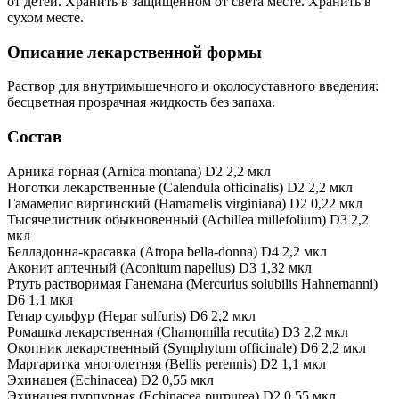
от детей. Хранить в защищенном от света месте. Хранить в
сухом месте.
Описание лекарственной формы
Раствор для внутримышечного и околосуставного введения:
бесцветная прозрачная жидкость без запаха.
Состав
Арника горная (Arnica montana) D2 2,2 мкл
Ноготки лекарственные (Calendula officinalis) D2 2,2 мкл
Гамамелис виргинский (Hamamelis virginiana) D2 0,22 мкл
Тысячелистник обыкновенный (Achillea millefolium) D3 2,2
мкл
Белладонна-красавка (Atropa bella-donna) D4 2,2 мкл
Аконит аптечный (Aconitum napellus) D3 1,32 мкл
Ртуть растворимая Ганемана (Mercurius solubilis Hahnemanni)
D6 1,1 мкл
Гепар сульфур (Hepar sulfuris) D6 2,2 мкл
Ромашка лекарственная (Chamomilla recutita) D3 2,2 мкл
Окопник лекарственный (Symphytum officinale) D6 2,2 мкл
Маргаритка многолетняя (Bellis perennis) D2 1,1 мкл
Эхинацея (Echinacea) D2 0,55 мкл
Эхинацея пурпурная (Echinacea purpurea) D2 0,55 мкл