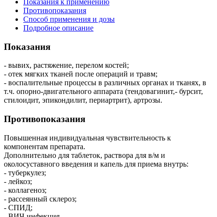
Показания к применению
Противопоказания
Способ применения и дозы
Подробное описание
Показания
- вывих, растяжение, перелом костей;
- отек мягких тканей после операций и травм;
- воспалительные процессы в различных органах и тканях, в
т.ч. опорно-двигательного аппарата (тендовагинит,- бурсит,
стилоидит, эпикондилит, периартрит), артрозы.
Противопоказания
Повышенная индивидуальная чувствительность к
компонентам препарата.
Дополнительно для таблеток, раствора для в/м и
околосуставного введения и капель для приема внутрь:
- туберкулез;
- лейкоз;
- коллагеноз;
- рассеянный склероз;
- СПИД;
- ВИЧ-инфекция.