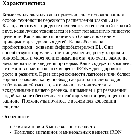
Характеристика
Безмолочная овсяная каша приготовлена с использованием
особой технологии бережного расщепления злаков CHE.
Благодаря этому в продукте появляется естественный сладкий
вкус, каша лучше усваивается и имеет повышенную пищевую
ценность. Каша является полезным сбалансированным
прикормом для здоровых детей. Каша обогащена
пробиотиками - живыми бифидобактериями BL. Они
способствуют нормализации пищеварения, росту здоровой
микрофлоры и укреплению иммунитета, что очень важно на
начальном этапе введения прикорма. Каша содержит комплекс
витаминов и минеральных веществ iRON+ для здорового
роста и развития. При непереносимости лактозы и/или белков
коровьего молока кашу необходимо разводить либо водой
либо молочной смесью, которую вы используете для
вскармливания вашего ребенка. Внимание! При разведении
водой каша не обеспечивает необходимую пищевую ценность
рациона. Проконсультируйтесь с врачом для коррекции
рациона.
Особенности:
9 витаминов и 5 минеральных веществ.
Комплекс витаминов и минеральных веществ iRON+.