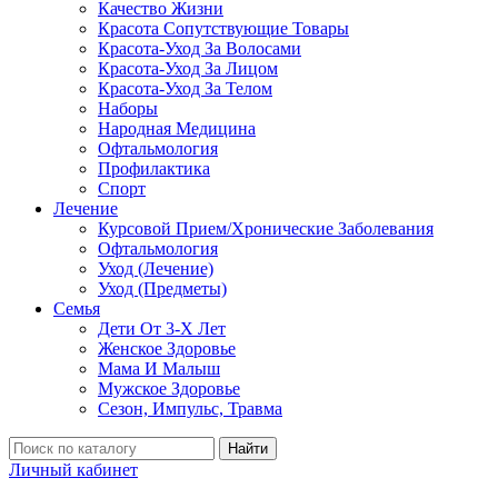
Качество Жизни
Красота Сопутствующие Товары
Красота-Уход За Волосами
Красота-Уход За Лицом
Красота-Уход За Телом
Наборы
Народная Медицина
Офтальмология
Профилактика
Спорт
Лечение
Курсовой Прием/Хронические Заболевания
Офтальмология
Уход (Лечение)
Уход (Предметы)
Семья
Дети От 3-Х Лет
Женское Здоровье
Мама И Малыш
Мужское Здоровье
Сезон, Импульс, Травма
Найти
Личный кабинет