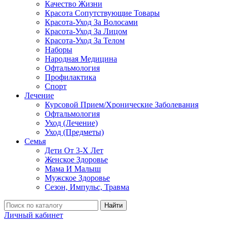
Качество Жизни
Красота Сопутствующие Товары
Красота-Уход За Волосами
Красота-Уход За Лицом
Красота-Уход За Телом
Наборы
Народная Медицина
Офтальмология
Профилактика
Спорт
Лечение
Курсовой Прием/Хронические Заболевания
Офтальмология
Уход (Лечение)
Уход (Предметы)
Семья
Дети От 3-Х Лет
Женское Здоровье
Мама И Малыш
Мужское Здоровье
Сезон, Импульс, Травма
Найти
Личный кабинет