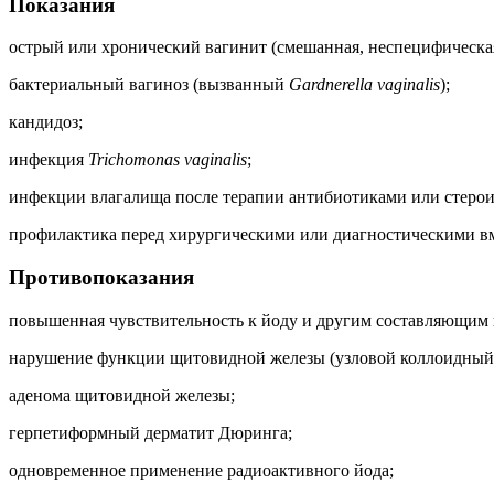
Показания
острый или хронический вагинит (смешанная, неспецифическа
бактериальный вагиноз (вызванный
Gardnerella vaginalis
);
кандидоз;
инфекция
Trichomonas vaginalis
;
инфекции влагалища после терапии антибиотиками или стеро
профилактика перед хирургическими или диагностическими в
Противопоказания
повышенная чувствительность к йоду и другим составляющим 
нарушение функции щитовидной железы (узловой коллоидный з
аденома щитовидной железы;
герпетиформный дерматит Дюринга;
одновременное применение радиоактивного йода;