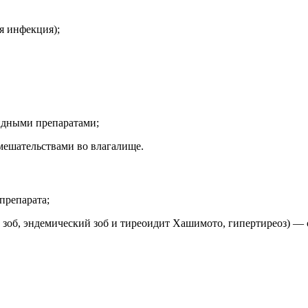
я инфекция);
идными препаратами;
мешательствами во влагалище.
препарата;
об, эндемический зоб и тиреоидит Хашимото, гипертиреоз) — 