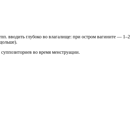
упп. вводить глубоко во влагалище: при остром вагините — 1–2
 дольше).
 суппозиториев во время менструации.