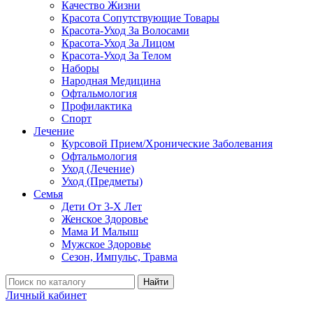
Качество Жизни
Красота Сопутствующие Товары
Красота-Уход За Волосами
Красота-Уход За Лицом
Красота-Уход За Телом
Наборы
Народная Медицина
Офтальмология
Профилактика
Спорт
Лечение
Курсовой Прием/Хронические Заболевания
Офтальмология
Уход (Лечение)
Уход (Предметы)
Семья
Дети От 3-Х Лет
Женское Здоровье
Мама И Малыш
Мужское Здоровье
Сезон, Импульс, Травма
Найти
Личный кабинет